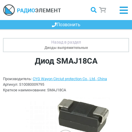
Позвонить
Диоды выпрямительные
Диод SMAJ18CA
Производитель:
CYG Wayon Circiut protection Co., Ltd., China
Артикул:
S10080009795
Краткое наименование:
SMAJ18CA