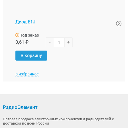
Диод E1J
Диод
Под заказ
Под
0,61 ₽
-
+
7,39 
В корзину
В 
в избранное
в изб
РадиоЭлемент
Оптовая продажа электронных компонентов и радиодеталей с
доставкой по всей России