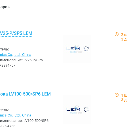
варов
LV25-P/SP5 LEM
2 
3 
тель:
ics Co., Ltd., China
аименование:
LV25-P/SP5
R3894757
тока LV100-500/SP6 LEM
1 
3 
тель:
ics Co., Ltd., China
аименование:
LV100-500/SP6
R3894756