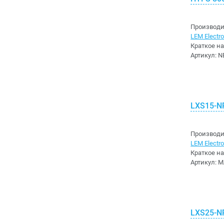
Blitz Power
Rigoal Connector
Bluegiga
Производи
LEM Electron
Rittal
Boardcon
Краткое н
Артикул:
N
Samtec
BOE Technology
Trxcom
Bolianchuang Technology
LXS15-N
Weidmuller
Bopla
Weipu
Bossard
Производи
LEM Electron
Wieland-Electric
Краткое н
Bourns
Артикул:
M
Аксессуары для разъемов
Bright Toward Industrial
ВЧ разъемы
Bright-Led
LXS25-N
Герметичные разъемы
BrightKing