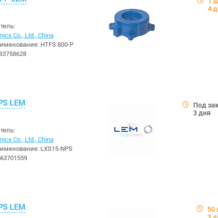
1 
4 
тель:
ics Co., Ltd., China
аименование:
HTFS 800-P
B3758628
PS LEM
Под за
3 дня
тель:
ics Co., Ltd., China
аименование:
LXS15-NPS
A3701559
PS LEM
50
3 д