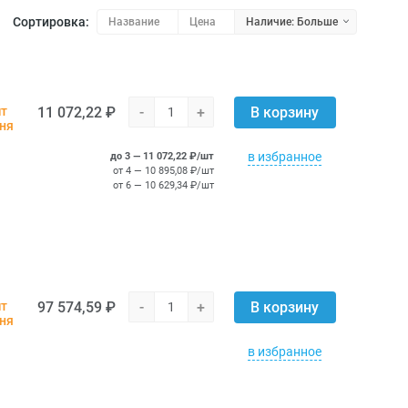
Сортировка:
Название
Цена
Наличие: Больше
11 072,22 ₽
-
+
шт
В корзину
дня
в избранное
до 3 — 11 072,22 ₽/шт
от 4 — 10 895,08 ₽/шт
от 6 — 10 629,34 ₽/шт
97 574,59 ₽
-
+
шт
В корзину
дня
в избранное