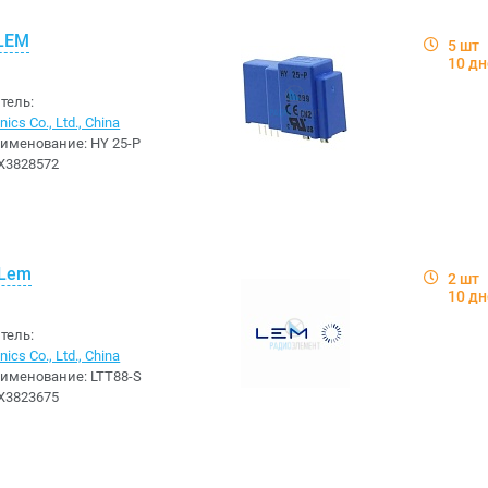
 LEM
5 шт
10 д
тель:
ics Co., Ltd., China
аименование:
HY 25-P
X3828572
 Lem
2 шт
10 д
тель:
ics Co., Ltd., China
аименование:
LTT88-S
X3823675