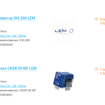
рматор DVL500 LEM
6 
3 
тель:
ics Co., Ltd., China
аименование:
DVL500
R3894269
тока CKSR 50-NP LEM
1 
3 
тель:
ics Co., Ltd., China
аименование:
CKSR 50-NP
R3894001