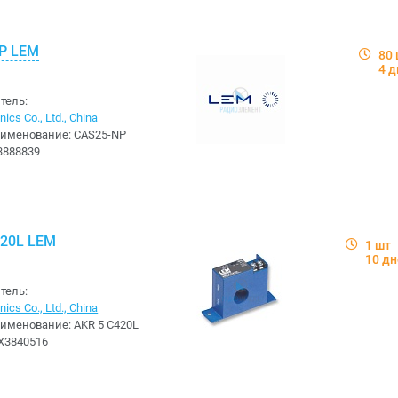
P LEM
80
4 д
тель:
ics Co., Ltd., China
аименование:
CAS25-NP
3888839
420L LEM
1 шт
10 д
тель:
ics Co., Ltd., China
аименование:
AKR 5 C420L
X3840516