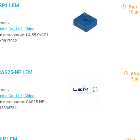
/SP1 LEM
5 шт
10 д
тель:
ics Co., Ltd., China
аименование:
LA 55-P/SP1
X3817032
CAS25-NP LEM
68 
7 д
тель:
ics Co., Ltd., China
аименование:
CAS25-NP
R3804754
0-P LEM