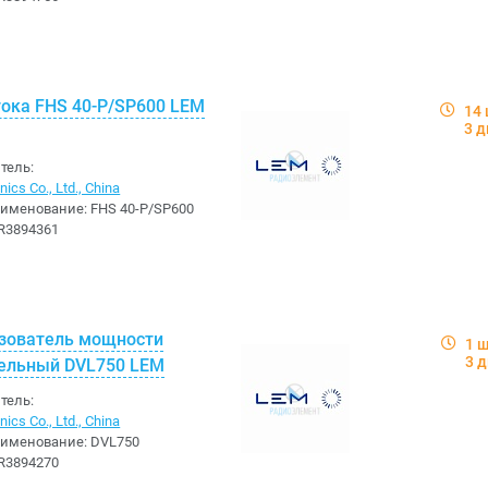
тока FHS 40-P/SP600 LEM
14
3 д
тель:
ics Co., Ltd., China
аименование:
FHS 40-P/SP600
R3894361
зователь мощности
1 
3 
ельный DVL750 LEM
тель:
ics Co., Ltd., China
аименование:
DVL750
R3894270