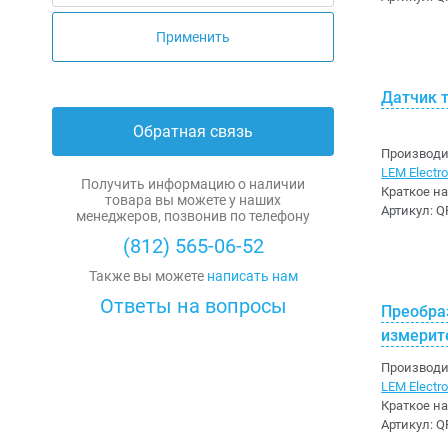
1618
Применить
Термисторы
Фильтры
Cypress
Диоды Шоттки
9tripod
Чип-резисторы
Электролитические алюминиевые
Holt
A-Line
Датчик 
Обратная связь
Слюдяные
Intel
ABB
Производи
LEM Electron
Чип-конденсаторы
ISSI
ABC
Получить информацию о наличии
Краткое н
товара вы можете у наших
Артикул:
Q
менеджеров, позвонив по телефону
Ионисторы
Kioxia
Accuride
(812) 565-06-52
Прочие
Linear Technology
Acit Electronic
Также вы можете
написать нам
Ответы на вопросы
Macroblock
Adam Tech
Преобра
измерит
Maxim
Adesto
Производи
LEM Electron
Microchip
Advantech
Краткое н
Артикул:
Q
Micron Technology
AEC