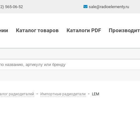
12) 565-06-52
sale@radioelementy.ru
нии
Каталог товаров
Каталоги PDF
Производит
алог радиодеталей
Импортные радиодетали
LEM