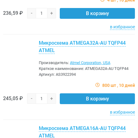
236,59 ₽
-
+
В корзину
в избранное
Микросхема ATMEGA32A-AU TQFP44
ATMEL
Производитель:
Atmel Corporation, USA
Краткое наименование:
ATMEGA32A-AU TQFP44
Артикул:
AS3922394
800 шт
10 дней
245,05 ₽
-
+
В корзину
в избранное
Микросхема ATMEGA16A-AU TQFP44
ATMEL