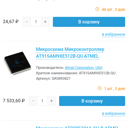
46 шт
3 дня
24,67 ₽
-
+
В корзину
в избранное
Микросхема Микроконтроллер
AT91SAM9XE512B-QU ATMEL
Производитель:
Atmel Corporation, USA
Краткое наименование:
AT91SAM9XE512B-QU
Артикул:
QR3893821
1 шт
3 дня
7 533,60 ₽
-
+
В корзину
в избранное