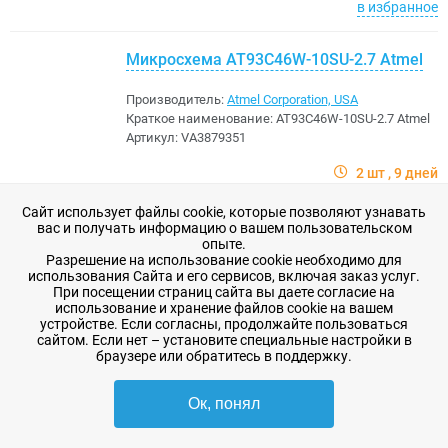
в избранное
Микросхема AT93C46W-10SU-2.7 Atmel
Производитель:
Atmel Corporation, USA
Краткое наименование:
AT93C46W-10SU-2.7 Atmel
Артикул:
VA3879351
2 шт
9 дней
Сайт использует файлы cookie, которые позволяют узнавать
409,04 ₽
-
+
В корзину
вас и получать информацию о вашем пользовательском
опыте.
в избранное
Разрешение на использование cookie необходимо для
использования Сайта и его сервисов, включая заказ услуг.
При посещении страниц сайта вы даете согласие на
использование и хранение файлов cookie на вашем
Микросхема ATTINY13A-SSU ATMEL
устройстве. Если согласны, продолжайте пользоваться
сайтом. Если нет – установите специальные настройки в
Производитель:
Atmel Corporation, USA
браузере или обратитесь в поддержку.
Краткое наименование:
ATTINY13A-SSU ATMEL
Артикул:
VA3870289
Ок, понял
24 шт
11 дней