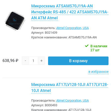
Микросхема ATSAMS70J19A-AN
Интерфейс RS-485 / 422 ATSAMS70J19A-
AN ATM Atmel
Производитель:
Atmel Corporation, USA
Артикул:
B021439
Краткое наименование:
ATSAMS70J19A-AN
В наличии
27 шт
638,96 ₽
-
+
В корзину
в избранное
Микросхема AT17LV128-10JI AT17LV128-
10JI Atmel
Производитель:
Atmel Corporation, USA
Артикул:
B000493
Краткое наименование:
AT17LV128-10JI