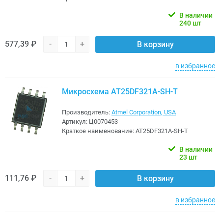
В наличии
240 шт
577,39 ₽
-
+
В корзину
в избранное
Микросхема AT25DF321A-SH-T
Производитель:
Atmel Corporation, USA
Артикул:
Ц0070453
Краткое наименование:
AT25DF321A-SH-T
В наличии
23 шт
111,76 ₽
-
+
В корзину
в избранное