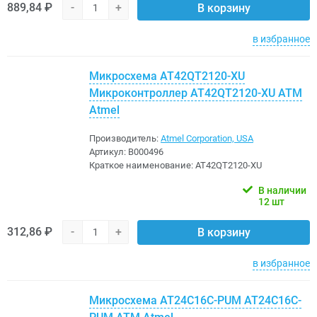
889,84 ₽
-
+
В корзину
в избранное
Микросхема AT42QT2120-XU
Микроконтроллер AT42QT2120-XU ATM
Atmel
Производитель:
Atmel Corporation, USA
Артикул:
B000496
Краткое наименование:
AT42QT2120-XU
В наличии
12 шт
312,86 ₽
-
+
В корзину
в избранное
Микросхема AT24C16C-PUM AT24C16C-