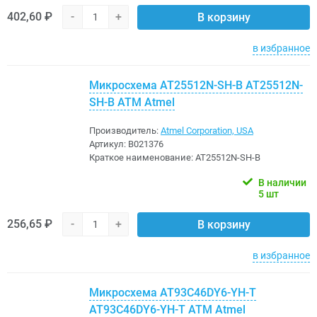
402,60 ₽
-
+
В корзину
в избранное
Микросхема AT25512N-SH-B AT25512N-
SH-B ATM Atmel
Производитель:
Atmel Corporation, USA
Артикул:
B021376
Краткое наименование:
AT25512N-SH-B
В наличии
5 шт
256,65 ₽
-
+
В корзину
в избранное
Микросхема AT93C46DY6-YH-T
AT93C46DY6-YH-T ATM Atmel