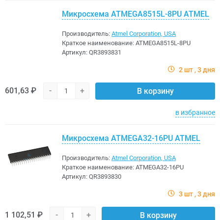
Микросхема ATMEGA8515L-8PU ATMEL
Производитель:
Atmel Corporation, USA
Краткое наименование:
ATMEGA8515L-8PU
Артикул:
QR3893831
2 шт
3 дня
601,63 ₽
-
+
В корзину
в избранное
Микросхема ATMEGA32-16PU ATMEL
Производитель:
Atmel Corporation, USA
Краткое наименование:
ATMEGA32-16PU
Артикул:
QR3893830
3 шт
3 дня
1 102,51 ₽
-
+
В корзину