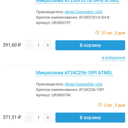
Микросхема AT25DF321A-SH-B ATMEL
Производитель:
Atmel Corporation, USA
Краткое наименование:
AT25DF321A-SH-B
Артикул:
QR3893797
21 шт
3 дня
391,60 ₽
-
+
В корзину
в избранное
Микросхема AT24C256-10PI ATMEL
Производитель:
Atmel Corporation, USA
Краткое наименование:
AT24C256-10PI
Артикул:
QR3893796
2 шт
3 дня
371,51 ₽
-
+
В корзину