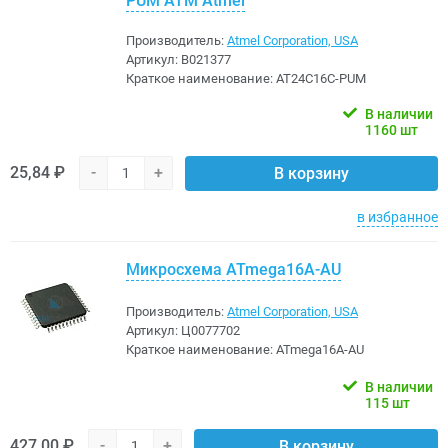
PUM ATM Atmel
Производитель:
Atmel Corporation, USA
Артикул:
B021377
Краткое наименование:
AT24C16C-PUM
В наличии
1160 шт
25,84 ₽
-
+
В корзину
в избранное
Микросхема ATmega16A-AU
Производитель:
Atmel Corporation, USA
Артикул:
Ц0077702
Краткое наименование:
ATmega16A-AU
В наличии
115 шт
427,00 ₽
-
+
В корзину