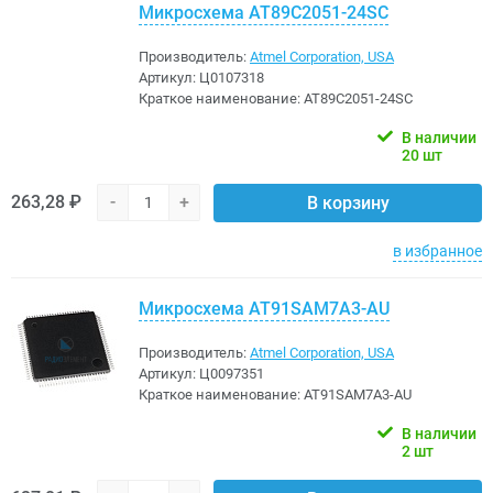
Микросхема AT89C2051-24SС
Производитель:
Atmel Corporation, USA
Артикул:
Ц0107318
Краткое наименование:
AT89C2051-24SС
В наличии
20 шт
263,28 ₽
-
+
В корзину
в избранное
Микросхема AT91SAM7A3-AU
Производитель:
Atmel Corporation, USA
Артикул:
Ц0097351
Краткое наименование:
AT91SAM7A3-AU
В наличии
2 шт