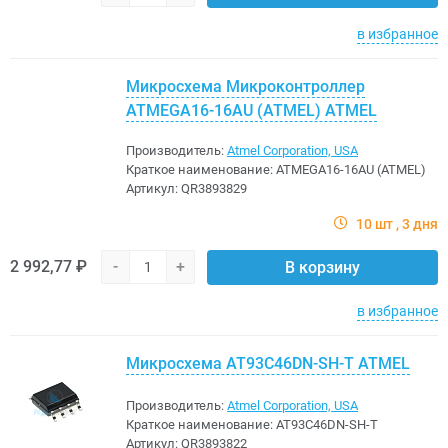
в избранное
Микросхема Микроконтроллер
ATMEGA16-16AU (ATMEL) ATMEL
Производитель:
Atmel Corporation, USA
Краткое наименование:
ATMEGA16-16AU (ATMEL)
Артикул:
QR3893829
10 шт
3 дня
2 992,77 ₽
-
+
В корзину
в избранное
Микросхема AT93C46DN-SH-T ATMEL
Производитель:
Atmel Corporation, USA
Краткое наименование:
AT93C46DN-SH-T
Артикул:
QR3893822