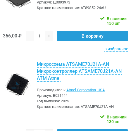
Артикул:
Ц0093973
Краткое наименование:
AT89S52-24AU
В наличии
150 шт
366,00 ₽
-
+
В корзину
в избранное
Микросхема ATSAME70J21A-AN
Микроконтроллер ATSAME70J21A-AN
ATM Atmel
Производитель:
Atmel Corporation, USA
Артикул:
B021444
Год выпуска:
2025
Краткое наименование:
ATSAME70J21A-AN
В наличии
130 шт