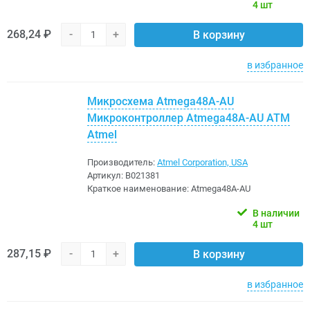
4 шт
268,24 ₽
-
+
В корзину
в избранное
Микросхема Atmega48A-AU
Микроконтроллер Atmega48A-AU ATM
Atmel
Производитель:
Atmel Corporation, USA
Артикул:
B021381
Краткое наименование:
Atmega48A-AU
В наличии
4 шт
287,15 ₽
-
+
В корзину
в избранное