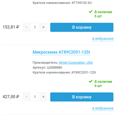
Краткое наименование:
ATTINY20-XU
В наличии
6 шт
152,81 ₽
-
+
В корзину
в избранное
Микросхема AT89C2051-12SI
Производитель:
Atmel Corporation, USA
Артикул:
Ц0088886
Краткое наименование:
AT89C2051-12SI
В наличии
6 шт
427,00 ₽
-
+
В корзину
в избранное