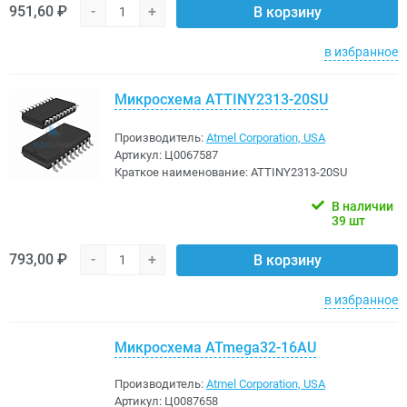
951,60 ₽
-
+
В корзину
в избранное
Микросхема ATTINY2313-20SU
Производитель:
Atmel Corporation, USA
Артикул:
Ц0067587
Краткое наименование:
ATTINY2313-20SU
В наличии
39 шт
793,00 ₽
-
+
В корзину
в избранное
Микросхема ATmega32-16AU
Производитель:
Atmel Corporation, USA
Артикул:
Ц0087658