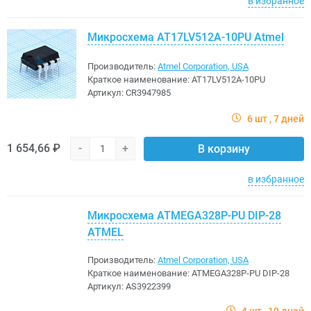
в избранное
Микросхема AT17LV512A-10PU Atmel
Производитель:
Atmel Corporation, USA
Краткое наименование:
AT17LV512A-10PU
Артикул:
CR3947985
6 шт
7 дней
1 654,66 ₽
-
+
В корзину
в избранное
Микросхема ATMEGA328P-PU DIP-28
ATMEL
Производитель:
Atmel Corporation, USA
Краткое наименование:
ATMEGA328P-PU DIP-28
Артикул:
AS3922399
4 шт
10 дней