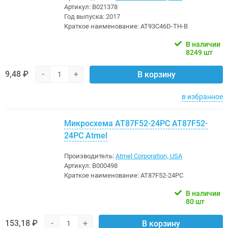
Артикул:
B021378
Год выпуска:
2017
Краткое наименование:
AT93C46D-TH-B
В наличии
8249 шт
9,48 ₽
-
+
В корзину
в избранное
Микросхема AT87F52-24PC AT87F52-
24PC Atmel
Производитель:
Atmel Corporation, USA
Артикул:
B000498
Краткое наименование:
AT87F52-24PC
В наличии
80 шт
153,18 ₽
-
+
В корзину