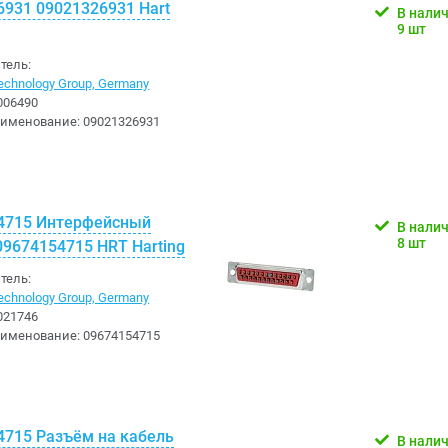
6931 09021326931 Hart
В нали
9 шт
тель:
chnology Group, Germany
006490
аименование:
09021326931
4715 Интерфейсный
В нали
8 шт
09674154715 HRT Harting
тель:
chnology Group, Germany
021746
аименование:
09674154715
4715 Разъём на кабель
В нали