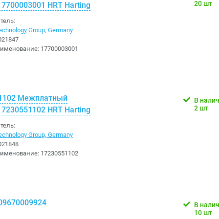
20 шт
17700003001 HRT Harting
тель:
chnology Group, Germany
021847
аименование:
17700003001
1102 Межплатный
В нали
2 шт
17230551102 HRT Harting
тель:
chnology Group, Germany
021848
аименование:
17230551102
09670009924
В нали
10 шт