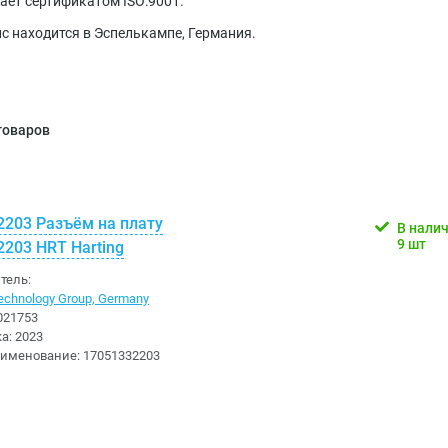
дает сертификатом ISO:9001.
с находится в Эспелькампе, Германия.
 товаров
2203 Разъём на плату
В нали
9 шт
203 HRT Harting
тель:
chnology Group, Germany
021753
ка:
2023
аименование:
17051332203