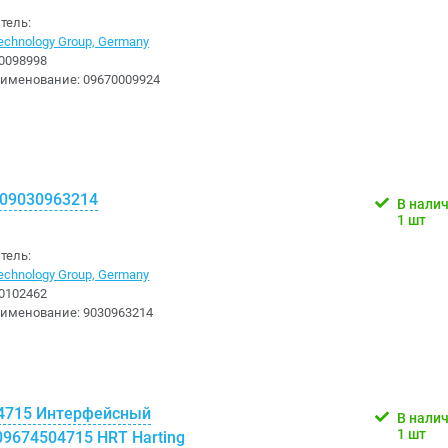
тель:
chnology Group, Germany
0098998
аименование:
09670009924
 09030963214
В нали
1 шт
тель:
chnology Group, Germany
0102462
аименование:
9030963214
4715 Интерфейсный
В нали
1 шт
09674504715 HRT Harting