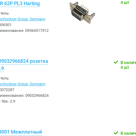
4 шт
R 62P PL3 Harting
тель:
chnology Group, Germany
006501
аименование:
09564517512
09032966824 розетка
В нали
4 шт
.9
тель:
chnology Group, Germany
0072287
аименование:
09032966824
 96к.-2.9
3001 Межплатный
В нали