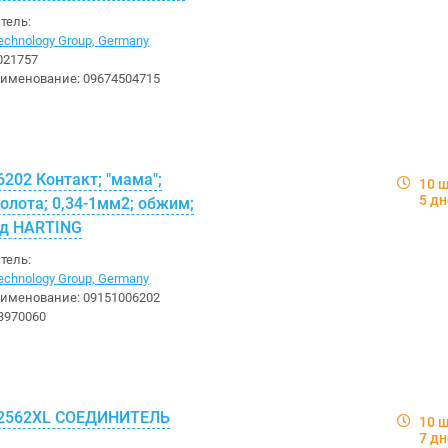
тель:
chnology Group, Germany
021757
аименование:
09674504715
202 Контакт; "мама";
10 
5 д
олота; 0,34-1мм2; обжим;
од HARTING
тель:
chnology Group, Germany
аименование:
09151006202
3970060
2562XL СОЕДИНИТЕЛЬ
10 
7 д