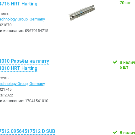
70 шт
715 HRT Harting
тель:
chnology Group, Germany
021870
аименование:
09670154715
1010 Разъём на плату
В нали
6 шт
010 HRT Harting
тель:
chnology Group, Germany
021745
ка:
2022
аименование:
17041541010
7512 09564517512 D SUB
В нали