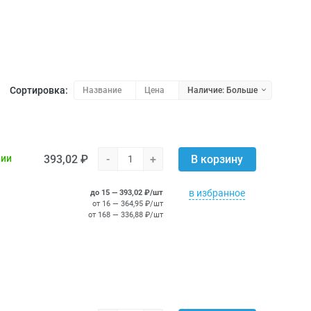
Сортировка:
Название
Цена
Наличие: Больше
393,02 ₽
-
+
чии
В корзину
в избранное
до 15 — 393,02 ₽/шт
от 16 — 364,95 ₽/шт
от 168 — 336,88 ₽/шт