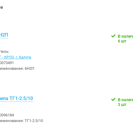
ра
Н2П
В нали
6 шт
тель:
 - КРЛЗ, г. Калуга
0073491
аименование:
6Н2П
мпа ТГ1-2.5/10
В нали
3 шт
0096184
аименование:
ТГ1-2.5/10