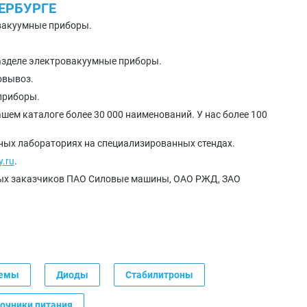
ЕРБУРГЕ
овакуумные приборы.
азделе электровакуумные приборы.
овывоз.
приборы.
шем каталоге более 30 000 наименований. У нас более 100
нных лабораториях на специализированных стендах.
y.ru
.
ных заказчиков ПАО Силовые машины, ОАО РЖД, ЗАО
хемы
Диоды
Стабилитроны
очники питания