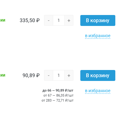
335,50 ₽
-
+
чии
В корзину
в избранное
90,89 ₽
-
+
чии
В корзину
в избранное
до 66 — 90,89 ₽/шт
от 67 — 86,35 ₽/шт
от 283 — 72,71 ₽/шт