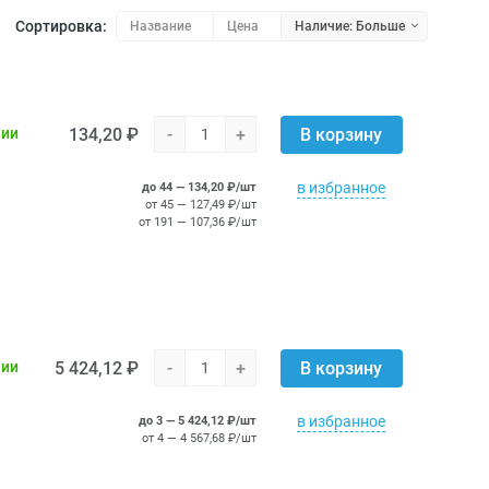
Сортировка:
Название
Цена
Наличие: Больше
134,20 ₽
-
+
чии
В корзину
в избранное
до 44 — 134,20 ₽/шт
от 45 — 127,49 ₽/шт
от 191 — 107,36 ₽/шт
5 424,12 ₽
-
+
чии
В корзину
в избранное
до 3 — 5 424,12 ₽/шт
от 4 — 4 567,68 ₽/шт