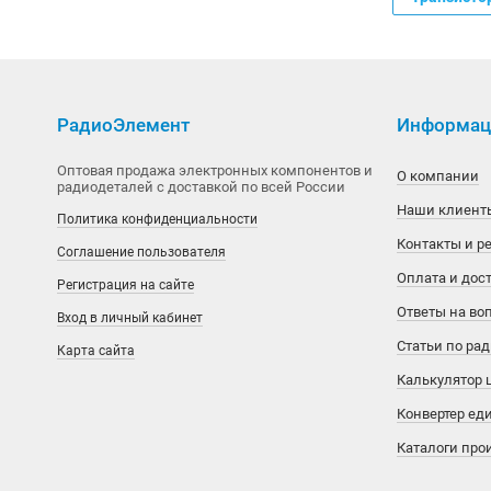
Драйверы MOSFET и IGBT
Ampleon
Электроника для дома и авто
Драйверы разные
Analogy Semiconductor
Элементы питания
РадиоЭлемент
Информаци
Интеграл
Anaren
Разъемы, соединители
Оптовая продажа электронных компонентов и
Интерфейсы разные
Anpec
SUPU
Реле
О компании
радиодеталей с доставкой по всей России
Наши клиент
Политика конфиденциальности
Источники опорного напряжения
Aohai Electric
Amphenol
Аксессуары для реле
Под заказ
Контакты и р
Соглашение пользователя
Компараторы
APAC Opto Electronics
Amphenol ICC
Герконовые реле
Оплата и дос
Регистрация на сайте
Ответы на во
Вход в личный кабинет
Контроллеры разные
APAQ Technology
AUK
Контакторы, пускатели
Статьи по ра
Карта сайта
Логика
APEM
Connfly Electronic
Реле времени
Калькулятор 
Конвертер ед
Логическая ИС
Aptiv
Degson
Реле защиты
Каталоги про
Микроконтроллеры
Arlight
Deltron
Реле напряжения