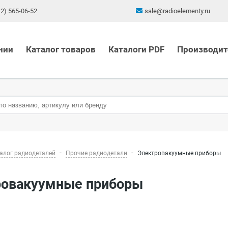
12) 565-06-52
sale@radioelementy.ru
нии
Каталог товаров
Каталоги PDF
Производит
алог радиодеталей
Прочие радиодетали
Электровакуумные приборы
тровакуумные приборы