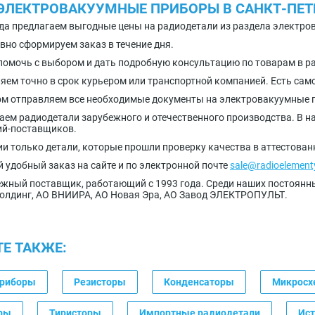
ЭЛЕКТРОВАКУУМНЫЕ ПРИБОРЫ В САНКТ-ПЕТ
да предлагаем выгодные цены на радиодетали из раздела электр
вно сформируем заказ в течение дня.
помочь с выбором и дать подробную консультацию по товарам в р
яем точно в срок курьером или транспортной компанией. Есть сам
ом отправляем все необходимые документы на электровакуумные 
аем радиодетали зарубежного и отечественного производства. В на
ий-поставщиков.
ии только детали, которые прошли проверку качества в аттестова
 удобный заказ на сайте и по электронной почте
sale@radioelement
жный поставщик, работающий с 1993 года. Среди наших постоян
олдинг, АО ВНИИРА, АО Новая Эра, АО Завод ЭЛЕКТРОПУЛЬТ.
Е ТАКЖЕ:
приборы
Резисторы
Конденсаторы
Микрос
ры
Тиристоры
Импортные радиодетали
Ист