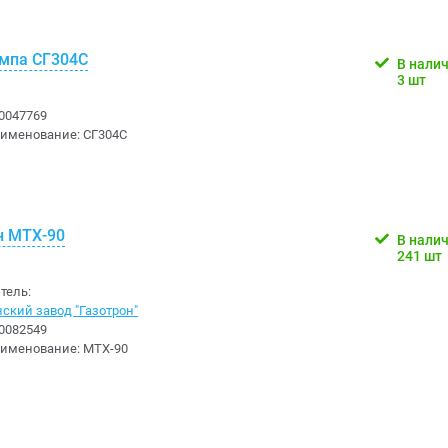
мпа СГ304С
В нали
3 шт
0047769
аименование:
СГ304С
н МТХ-90
В нали
241 шт
тель:
ский завод "Газотрон"
0082549
аименование:
МТХ-90