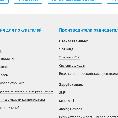
я для покупателей
Производители радиодета
Отечественные:
Элеконд
ы
Элеком-ПЭК
еквизиты
Силовые диоды
тавка
Весь каталог российских производ
просы
диоэлектронике
Зарубежные:
цветовой маркировки резисторов
SUPU
иниц емкости конденсатора
MeanWell
изводителей
Analog Devices
Весь каталог импортных радиодета