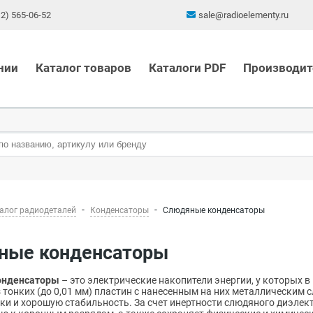
12) 565-06-52
sale@radioelementy.ru
нии
Каталог товаров
Каталоги PDF
Производит
алог радиодеталей
Конденсаторы
Слюдяные конденсаторы
яные конденсаторы
онденсаторы
– это электрические накопители энергии, у которых 
 тонких (до 0,01 мм) пластин с нанесенным на них металлическим
ки и хорошую стабильность. За счет инертности слюдяного диэлек