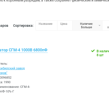
ю к коронным разрядам, а также сохраняет физические и химическ
Название
Цена
Наличие:
варов
Сортировка:
Больше
в
атор СГМ-4 1000В 6800пФ
В нали
8 шт
"
тель:
сибирский завод
оров"
0096852
ка:
1990
аименование:
СГМ-4-
0пФ-10%-Г