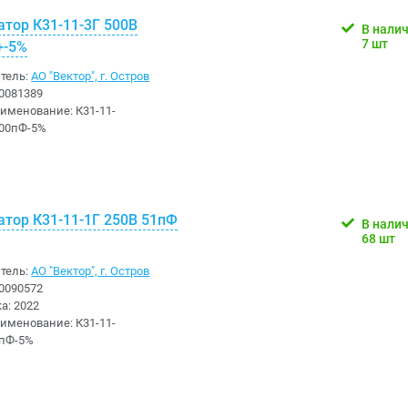
атор К31-11-3Г 500В
В нали
7 шт
+-5%
тель:
АО "Вектор", г. Остров
0081389
аименование:
К31-11-
200пФ-5%
атор К31-11-1Г 250В 51пФ
В нали
68 шт
тель:
АО "Вектор", г. Остров
0090572
ка:
2022
аименование:
К31-11-
1пФ-5%