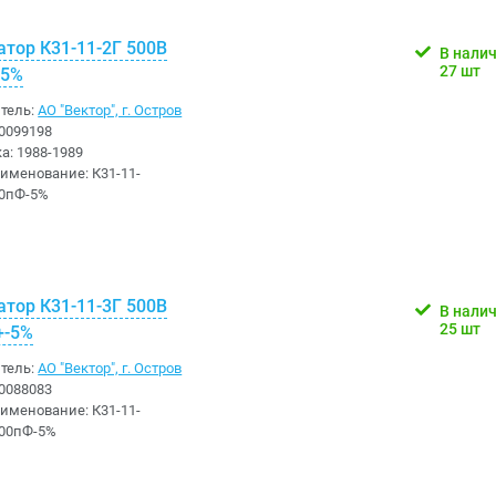
атор К31-11-2Г 500В
В нали
27 шт
-5%
тель:
АО "Вектор", г. Остров
0099198
ка:
1988-1989
аименование:
К31-11-
90пФ-5%
атор К31-11-3Г 500В
В нали
25 шт
+-5%
тель:
АО "Вектор", г. Остров
0088083
аименование:
К31-11-
300пФ-5%