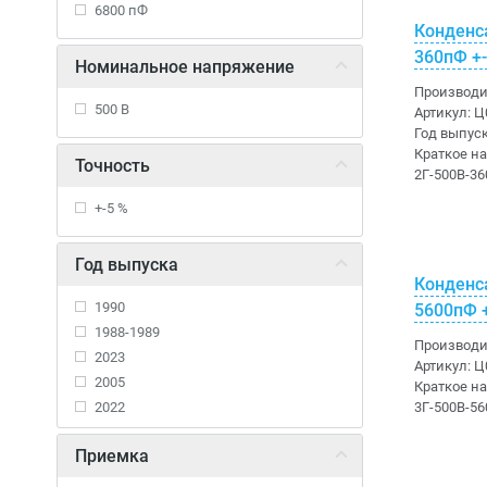
6800 пФ
Конденс
Термисторы
Фильтры
360пФ +
Номинальное напряжение
Производи
Чип-резисторы
Электролитические алюминиевые
500 В
Артикул:
Ц
Год выпус
Слюдяные
Краткое н
Точность
2Г-500В-3
Чип-конденсаторы
+-5 %
Ионисторы
Год выпуска
Конденс
Прочие
1990
5600пФ 
1988-1989
Микросхемы
Производи
2023
Артикул:
Ц
2005
Allegro
Диоды
Краткое н
2022
3Г-500В-5
Alliance Memory
Диоды выпрямительные
Стабилитроны
2021
Приемка
Alps Alpine
Варикапы
Д814-Д818
Транзисторы