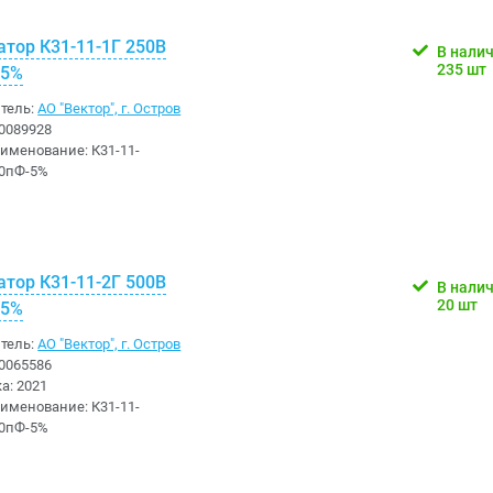
атор К31-11-1Г 250В
В нали
235 шт
-5%
тель:
АО "Вектор", г. Остров
0089928
аименование:
К31-11-
90пФ-5%
атор К31-11-2Г 500В
В нали
20 шт
-5%
тель:
АО "Вектор", г. Остров
0065586
ка:
2021
аименование:
К31-11-
20пФ-5%