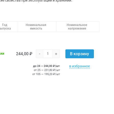
ие свойства при эксплуатации и хранении.
Год
Номинальная
Номинальное
ыпуска
емкость
напряжение
244,00 ₽
-
+
чии
В корзину
в избранное
до 24 — 244,00 ₽/шт
от 25 — 231,80 ₽/шт
от 105 — 195,20 ₽/шт