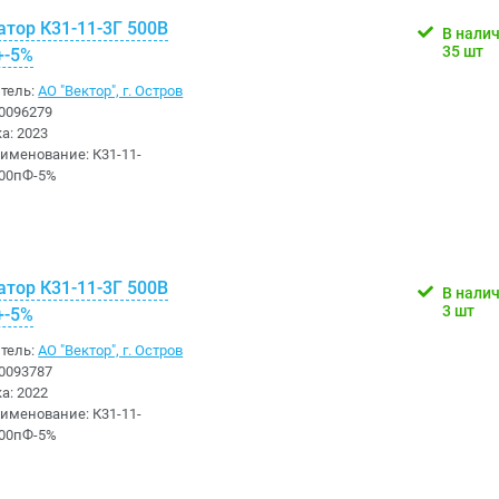
атор К31-11-3Г 500В
В нали
35 шт
+-5%
тель:
АО "Вектор", г. Остров
0096279
ка:
2023
аименование:
К31-11-
100пФ-5%
атор К31-11-3Г 500В
В нали
3 шт
+-5%
тель:
АО "Вектор", г. Остров
0093787
ка:
2022
аименование:
К31-11-
700пФ-5%