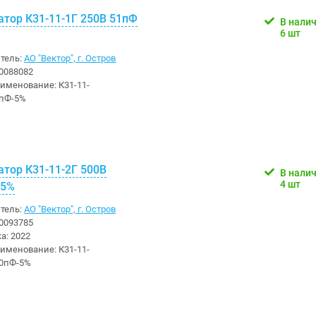
атор К31-11-1Г 250В 51пФ
В нали
6 шт
тель:
АО "Вектор", г. Остров
0088082
аименование:
К31-11-
1пФ-5%
атор К31-11-2Г 500В
В нали
4 шт
-5%
тель:
АО "Вектор", г. Остров
0093785
ка:
2022
аименование:
К31-11-
30пФ-5%