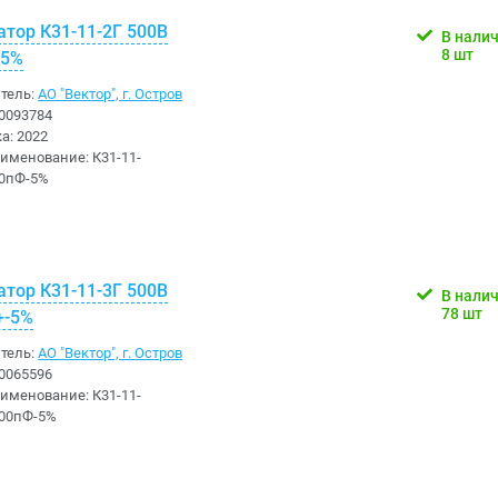
атор К31-11-2Г 500В
В нали
8 шт
-5%
тель:
АО "Вектор", г. Остров
0093784
ка:
2022
аименование:
К31-11-
60пФ-5%
атор К31-11-3Г 500В
В нали
78 шт
+-5%
тель:
АО "Вектор", г. Остров
0065596
аименование:
К31-11-
600пФ-5%