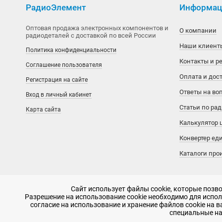
РадиоЭлемент
Информаци
MiraMEMS
Aetina
Оптовая продажа электронных компонентов и
О компании
радиодеталей с доставкой по всей России
National Semiconductor
Agilent
Наши клиент
Политика конфиденциальности
OKI
AI-Thinker
Контакты и р
Соглашение пользователя
Оплата и дос
Регистрация на сайте
Phison
Alinx
Ответы на во
Вход в личный кабинет
Power Integrations
Allwinner
Статьи по ра
Карта сайта
Калькулятор 
Silicon Motion
Alpha & Omega Semiconductor
Конвертер ед
SimChip
Alphasense
Каталоги про
Winbond
American Zettler
Сайт использует файлы cookie, которые поз
Xilinx
AMIC Technology
Разрешение на использование cookie необходимо для исполь
согласие на использование и хранение файлов cookie на 
2007 - 2026, ООО «РадиоЭлемент» © сайт носит информационный ха
специальные на
Аналоговые ключи и мультиплексоры
Ampire