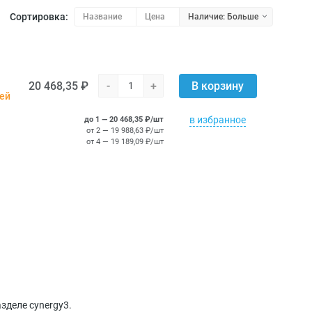
Сортировка:
Название
Цена
Наличие: Больше
20 468,35 ₽
-
+
В корзину
ней
в избранное
до 1 — 20 468,35 ₽/шт
от 2 — 19 988,63 ₽/шт
от 4 — 19 189,09 ₽/шт
.
зделе cynergy3.