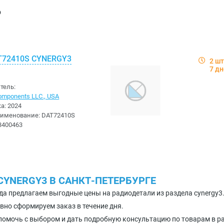
р
T72410S CYNERGY3
2 шт
7 д
тель:
omponents LLC., USA
ка:
2024
аименование:
DAT72410S
3400463
CYNERGY3 В САНКТ-ПЕТЕРБУРГЕ
да предлагаем выгодные цены на радиодетали из раздела cynergy3
вно сформируем заказ в течение дня.
помочь с выбором и дать подробную консультацию по товарам в ра