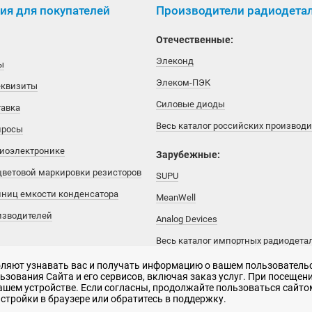
я для покупателей
Производители радиодета
Отечественные:
Элеконд
ы
Элеком-ПЭК
еквизиты
Силовые диоды
тавка
Весь каталог российских производ
просы
диоэлектронике
Зарубежные:
цветовой маркировки резисторов
SUPU
иниц емкости конденсатора
MeanWell
изводителей
Analog Devices
Весь каталог импортных радиодета
воляют узнавать вас и получать информацию о вашем пользователь
зования Сайта и его сервисов, включая заказ услуг. При посещени
вашем устройстве. Если согласны, продолжайте пользоваться сайтом
рактер и не является публичной офертой
стройки в браузере или обратитесь в поддержку.