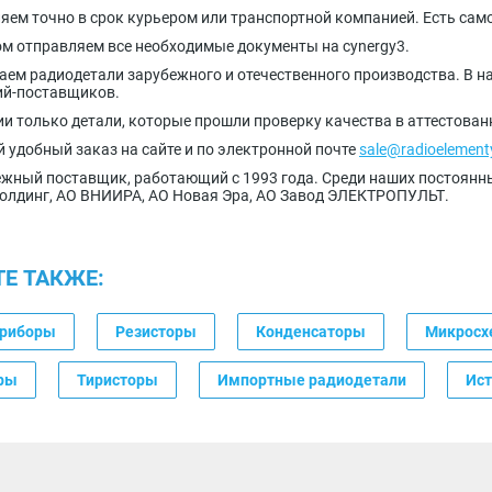
яем точно в срок курьером или транспортной компанией. Есть сам
ом отправляем все необходимые документы на cynergy3.
аем радиодетали зарубежного и отечественного производства. В на
ий-поставщиков.
ии только детали, которые прошли проверку качества в аттестова
 удобный заказ на сайте и по электронной почте
sale@radioelement
жный поставщик, работающий с 1993 года. Среди наших постоян
олдинг, АО ВНИИРА, АО Новая Эра, АО Завод ЭЛЕКТРОПУЛЬТ.
Е ТАКЖЕ:
приборы
Резисторы
Конденсаторы
Микрос
ры
Тиристоры
Импортные радиодетали
Ист