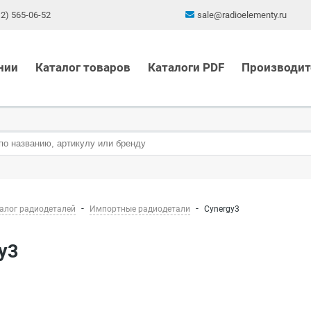
12) 565-06-52
sale@radioelementy.ru
нии
Каталог товаров
Каталоги PDF
Производит
алог радиодеталей
Импортные радиодетали
Cynergy3
gy3