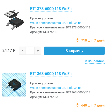
BT137S-600D,118 WeEn
Производитель:
WeEn Semiconductors Co., Ltd., China
Краткое наименование:
BT137S-600D,118
Артикул:
M3175611
710 шт
7 дней
24,17 ₽
-
+
В корзину
в избранное
BT136S-600D,118 WeEn
Производитель:
WeEn Semiconductors Co., Ltd., China
Краткое наименование:
BT136S-600D,118
Артикул:
M3175610
640 шт
7 дней