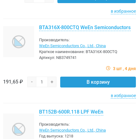
в избранное
BTA316X-800CTQ WeEn Semiconductors
Производитель:
WeEn Semiconductors Co., Ltd., China
Краткое наименование:
BTA316X-800CTQ
Артикул:
NB3749741
3 шт
4 дня
191,65 ₽
-
+
В корзину
в избранное
BT152B-600R.118 LPF WeEn
Производитель:
WeEn Semiconductors Co., Ltd., China
Год выпуска:
1218