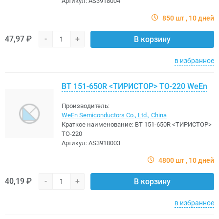
Артикул:
AS3918004
850 шт
10 дней
47,97 ₽
-
+
В корзину
в избранное
BT 151-650R <TИРИСТОР> TO-220 WeEn
Производитель:
WeEn Semiconductors Co., Ltd., China
Краткое наименование:
BT 151-650R <TИРИСТОР>
TO-220
Артикул:
AS3918003
4800 шт
10 дней
40,19 ₽
-
+
В корзину
в избранное