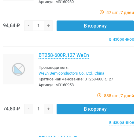
Артикул:
M3160980
47 шт
7 дней
94,64 ₽
-
+
В корзину
в избранное
BT258-600R,127 WeEn
Производитель:
WeEn Semiconductors Co., Ltd., China
Краткое наименование:
BT258-600R,127
Артикул:
M3160958
888 шт
7 дней
74,80 ₽
-
+
В корзину
в избранное