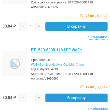
Краткое наименование:
BT152B-600R.118
Артикул:
V3690697
93 шт
5 дней
80,84 ₽
-
+
В корзину
в избранное
BT152B-600R.118 LPF WeEn
Производитель:
WeEn Semiconductors Co., Ltd., China
Год выпуска:
4919
Краткое наименование:
BT152B-600R.118
Артикул:
V3690696
12 шт
5 дней
80,84 ₽
-
+
В корзину
в избранное