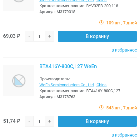
Краткое наименование:
BYV32EB-200,118
Артикул:
M3179018
109 шт
7 дней
69,03 ₽
-
+
В корзину
в избранное
BTA416Y-800C,127 WeEn
Производитель:
WeEn Semiconductors Co., Ltd., China
Краткое наименование:
BTA416Y-800C,127
Артикул:
M3178763
543 шт
7 дней
51,74 ₽
-
+
В корзину
в избранное