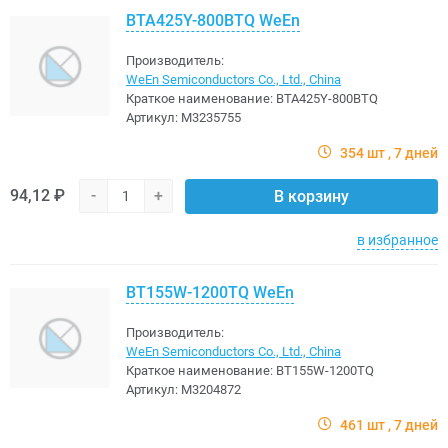
BTA425Y-800BTQ WeEn
Производитель:
WeEn Semiconductors Co., Ltd., China
Краткое наименование:
BTA425Y-800BTQ
Артикул:
M3235755
354 шт
7 дней
94,12 ₽
-
+
В корзину
в избранное
BT155W-1200TQ WeEn
Производитель:
WeEn Semiconductors Co., Ltd., China
Краткое наименование:
BT155W-1200TQ
Артикул:
M3204872
461 шт
7 дней