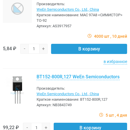
Производитель:
WeEn Semiconductors Co., Ltd., China
Краткое наименование:
MAC 97A8 <CИМИСТОР>
TO-92
Артикул:
AS3917957
4000 шт
10 дней
5,84 ₽
-
+
В корзину
в избранное
BT152-800R,127 WeEn Semiconductors
Производитель:
WeEn Semiconductors Co., Ltd., China
Краткое наименование:
BT152-800R,127
Артикул:
NB3843749
5 шт
4 дня
99,22 ₽
-
+
В корзину