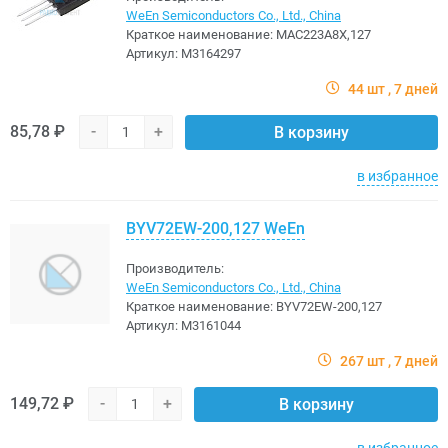
WeEn Semiconductors Co., Ltd., China
Краткое наименование:
MAC223A8X,127
Артикул:
M3164297
44 шт
7 дней
85,78 ₽
-
+
В корзину
в избранное
BYV72EW-200,127 WeEn
Производитель:
WeEn Semiconductors Co., Ltd., China
Краткое наименование:
BYV72EW-200,127
Артикул:
M3161044
267 шт
7 дней
149,72 ₽
-
+
В корзину
в избранное