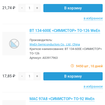
21,74 ₽
-
+
В корзину
в избранное
BT 134-600E <CИМИСТОР> TO-126 WeEn
Производитель:
WeEn Semiconductors Co., Ltd., China
Краткое наименование:
BT 134-600E <CИМИСТОР>
TO-126
Артикул:
AS3917963
9450 шт
10 дней
17,85 ₽
-
+
В корзину
в избранное
MAC 97A8 <CИМИСТОР> TO-92 WeEn