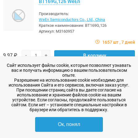
BT169G,126 WeEn
Производитель:
WeEn Semiconductors Co., Ltd., China
Краткое наименование:
BT169G,126
Артикул:
M3160957
1657 шт
7 дней
9,97 ₽
-
+
В корзину
Сайт использует файлы cookie, которые позволяют узнавать
в избранное
вас и получать информацию о вашем пользовательском
опыте.
Разрешение на использование cookie необходимо для
BT151X-800R,127 WeEn
использования Сайта и его сервисов, включая заказ услуг.
При посещении страниц сайта вы даете согласие на
использование и хранение файлов cookie на вашем
Производитель:
устройстве. Если согласны, продолжайте пользоваться
WeEn Semiconductors Co., Ltd., China
сайтом. Если нет – установите специальные настройки в
Краткое наименование:
BT151X-800R,127
браузере или обратитесь в поддержку.
Артикул:
M3160956
Ок, понял
151 шт
7 дней