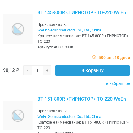
BT 145-800R <TИРИСТОР> TO-220 WeEn
Производитель:
WeEn Semiconductors Co., Ltd., China
Краткое наименование:
BT 145-800R <TИРИСТОР>
TO-220
Артикул:
AS3918008
500 шт
10 дней
90,12 ₽
-
+
В корзину
в избранное
BT 151-800R <TИРИСТОР> TO-220 WeEn
Производитель:
WeEn Semiconductors Co., Ltd., China
Краткое наименование:
BT 151-800R <TИРИСТОР>
TO-220