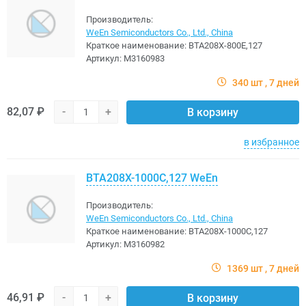
Производитель:
WeEn Semiconductors Co., Ltd., China
Краткое наименование:
BTA208X-800E,127
Артикул:
M3160983
340 шт
7 дней
82,07 ₽
-
+
В корзину
в избранное
BTA208X-1000C,127 WeEn
Производитель:
WeEn Semiconductors Co., Ltd., China
Краткое наименование:
BTA208X-1000C,127
Артикул:
M3160982
1369 шт
7 дней
46,91 ₽
-
+
В корзину