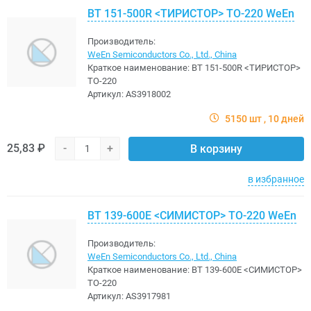
BT 151-500R <TИРИСТОР> TO-220 WeEn
Производитель:
WeEn Semiconductors Co., Ltd., China
Краткое наименование:
BT 151-500R <TИРИСТОР>
TO-220
Артикул:
AS3918002
5150 шт
10 дней
25,83 ₽
-
+
В корзину
в избранное
BT 139-600E <CИМИСТОР> TO-220 WeEn
Производитель:
WeEn Semiconductors Co., Ltd., China
Краткое наименование:
BT 139-600E <CИМИСТОР>
TO-220
Артикул:
AS3917981