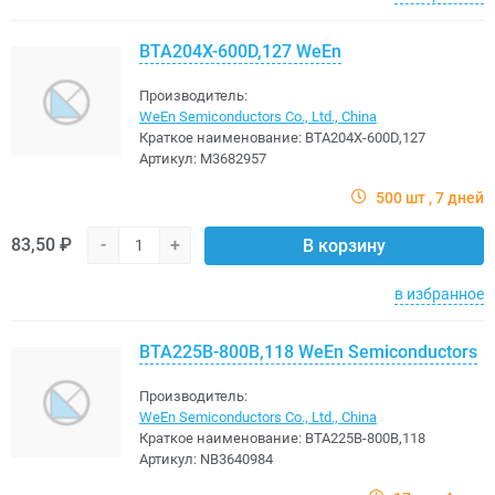
BTA204X-600D,127 WeEn
Производитель:
WeEn Semiconductors Co., Ltd., China
Краткое наименование:
BTA204X-600D,127
Артикул:
M3682957
500 шт
7 дней
83,50 ₽
-
+
В корзину
в избранное
BTA225B-800B,118 WeEn Semiconductors
Производитель:
WeEn Semiconductors Co., Ltd., China
Краткое наименование:
BTA225B-800B,118
Артикул:
NB3640984