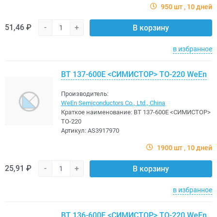
950 шт
10 дней
51,46 ₽
-
+
В корзину
в избранное
BT 137-600E <CИМИСТОР> TO-220 WeEn
Производитель:
WeEn Semiconductors Co., Ltd., China
Краткое наименование:
BT 137-600E <CИМИСТОР>
TO-220
Артикул:
AS3917970
1900 шт
10 дней
25,91 ₽
-
+
В корзину
в избранное
BT 136-600E <CИМИСТОР> TO-220 WeEn