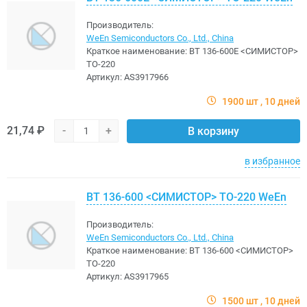
Производитель:
WeEn Semiconductors Co., Ltd., China
Краткое наименование:
BT 136-600E <CИМИСТОР>
TO-220
Артикул:
AS3917966
1900 шт
10 дней
21,74 ₽
-
+
В корзину
в избранное
BT 136-600 <CИМИСТОР> TO-220 WeEn
Производитель:
WeEn Semiconductors Co., Ltd., China
Краткое наименование:
BT 136-600 <CИМИСТОР>
TO-220
Артикул:
AS3917965
1500 шт
10 дней