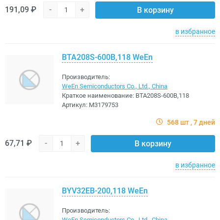
191,09 ₽
-
+
В корзину
в избранное
BTA208S-600B,118 WeEn
Производитель:
WeEn Semiconductors Co., Ltd., China
Краткое наименование:
BTA208S-600B,118
Артикул:
M3179753
568 шт
7 дней
67,71 ₽
-
+
В корзину
в избранное
BYV32EB-200,118 WeEn
Производитель:
WeEn Semiconductors Co., Ltd., China