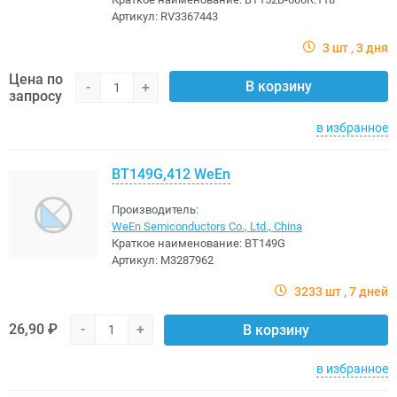
Артикул:
RV3367443
3 шт
3 дня
Цена по
В корзину
-
+
запросу
в избранное
BT149G,412 WeEn
Производитель:
WeEn Semiconductors Co., Ltd., China
Краткое наименование:
BT149G
Артикул:
M3287962
3233 шт
7 дней
26,90 ₽
-
+
В корзину
в избранное