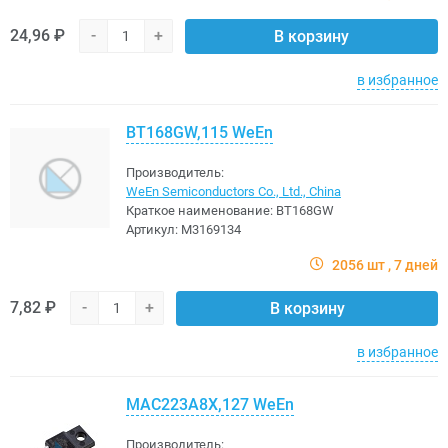
24,96 ₽
-
+
В корзину
в избранное
BT168GW,115 WeEn
Производитель:
WeEn Semiconductors Co., Ltd., China
Краткое наименование:
BT168GW
Артикул:
M3169134
2056 шт
7 дней
7,82 ₽
-
+
В корзину
в избранное
MAC223A8X,127 WeEn
Производитель: