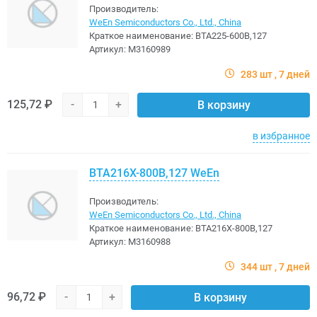
Производитель:
WeEn Semiconductors Co., Ltd., China
Краткое наименование:
BTA225-600B,127
Артикул:
M3160989
283 шт
7 дней
125,72 ₽
-
+
В корзину
в избранное
BTA216X-800B,127 WeEn
Производитель:
WeEn Semiconductors Co., Ltd., China
Краткое наименование:
BTA216X-800B,127
Артикул:
M3160988
344 шт
7 дней
96,72 ₽
-
+
В корзину