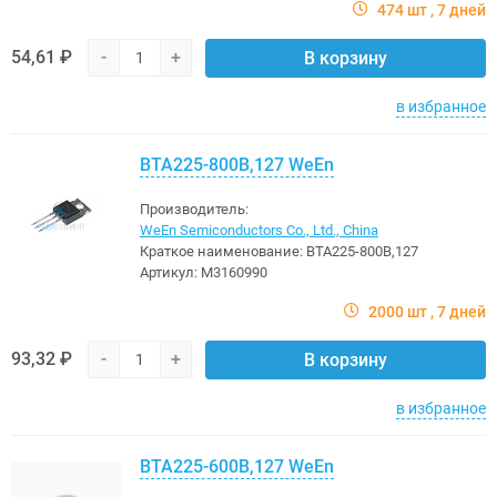
474 шт
7 дней
54,61 ₽
-
+
В корзину
в избранное
BTA225-800B,127 WeEn
Производитель:
WeEn Semiconductors Co., Ltd., China
Краткое наименование:
BTA225-800B,127
Артикул:
M3160990
2000 шт
7 дней
93,32 ₽
-
+
В корзину
в избранное
BTA225-600B,127 WeEn