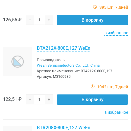
395 шт
7 дней
126,55 ₽
-
+
В корзину
в избранное
BTA212X-800E,127 WeEn
Производитель:
WeEn Semiconductors Co., Ltd., China
Краткое наименование:
BTA212X-800E,127
Артикул:
M3160985
1042 шт
7 дней
122,51 ₽
-
+
В корзину
в избранное
BTA208X-800E,127 WeEn