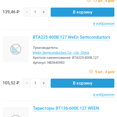
17 шт
4 дня
139,46 ₽
-
+
В корзину
в избранное
BTA225-800B.127 WeEn Semiconductors
Производитель:
WeEn Semiconductors Co., Ltd., China
Краткое наименование:
BTA225-800B.127
Артикул:
NB3640983
9 шт
4 дня
105,52 ₽
-
+
В корзину
в избранное
Тиристоры BT136-600E.127 WEEN