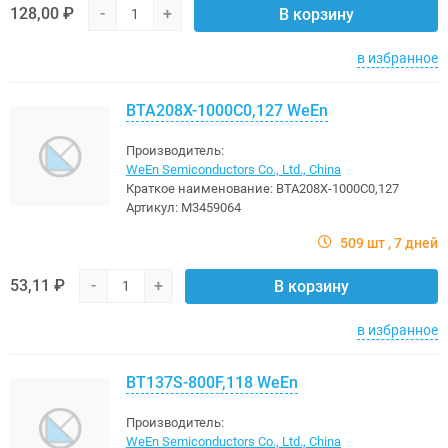
128,00 ₽
-
+
В корзину
в избранное
BTA208X-1000C0,127 WeEn
Производитель:
WeEn Semiconductors Co., Ltd., China
Краткое наименование:
BTA208X-1000C0,127
Артикул:
M3459064
509 шт
7 дней
53,11 ₽
-
+
В корзину
в избранное
BT137S-800F,118 WeEn
Производитель:
WeEn Semiconductors Co., Ltd., China