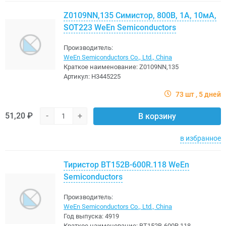
Z0109NN,135 Симистор, 800В, 1А, 10мА,
SOT223 WeEn Semiconductors
Производитель:
WeEn Semiconductors Co., Ltd., China
Краткое наименование:
Z0109NN,135
Артикул:
H3445225
73 шт
5 дней
51,20 ₽
-
+
В корзину
в избранное
Тиристор BT152B-600R.118 WeEn
Semiconductors
Производитель:
WeEn Semiconductors Co., Ltd., China
Год выпуска:
4919
Краткое наименование:
BT152B-600R.118