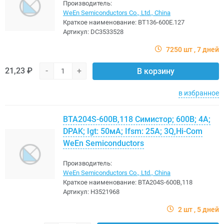
Производитель:
WeEn Semiconductors Co., Ltd., China
Краткое наименование:
BT136-600E.127
Артикул:
DC3533528
7250 шт
7 дней
21,23 ₽
-
+
В корзину
в избранное
BTA204S-600B,118 Симистор; 600В; 4А;
DPAK; Igt: 50мА; Ifsm: 25А; 3Q,Hi-Com
WeEn Semiconductors
Производитель:
WeEn Semiconductors Co., Ltd., China
Краткое наименование:
BTA204S-600B,118
Артикул:
H3521968
2 шт
5 дней