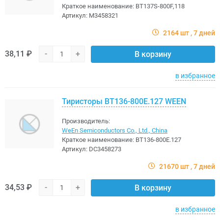
Краткое наименование:
BT137S-800F,118
Артикул:
M3458321
2164 шт
7 дней
38,11 ₽
-
+
В корзину
в избранное
Тиристоры BT136-800E.127 WEEN
Производитель:
WeEn Semiconductors Co., Ltd., China
Краткое наименование:
BT136-800E.127
Артикул:
DC3458273
21670 шт
7 дней
34,53 ₽
-
+
В корзину
в избранное