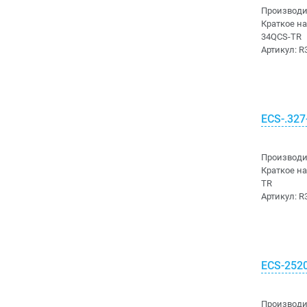
Blitz Power
Производи
Краткое н
Rigoal Connector
Bluegiga
34QCS-TR
Артикул:
R
Rittal
Boardcon
Samtec
BOE Technology
Trxcom
ECS-.327
Bolianchuang Technology
Weidmuller
Bopla
Производи
Краткое н
Weipu
Bossard
TR
Артикул:
R
Wieland-Electric
Bourns
Аксессуары для разъемов
Bright Toward Industrial
ECS-252
ВЧ разъемы
Bright-Led
Герметичные разъемы
BrightKing
Производи