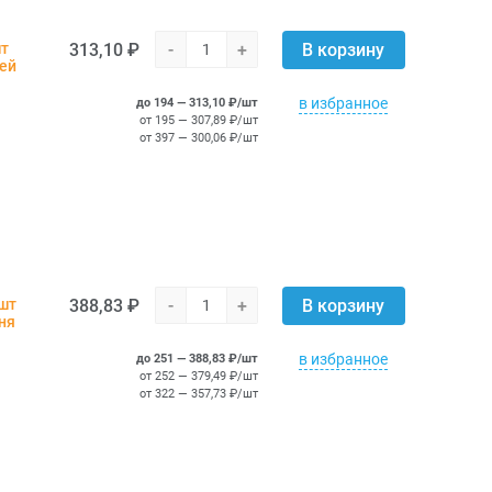
313,10 ₽
-
+
шт
В корзину
ней
в избранное
до 194 — 313,10 ₽/шт
от 195 — 307,89 ₽/шт
от 397 — 300,06 ₽/шт
388,83 ₽
-
+
 шт
В корзину
ня
в избранное
до 251 — 388,83 ₽/шт
от 252 — 379,49 ₽/шт
от 322 — 357,73 ₽/шт