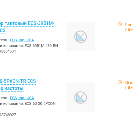
ор тактовый ECS-3951M-
1 шт
7 д
ECS
тель:
ECS, Inc., USA
аименование:
ECS-3951M-480-BN
R3804604
20-5PXDN-TR ECS
55 
7 д
ор частоты
тель:
ECS, Inc., USA
аименование:
ECS-60-20-5PXDN-
A3748927