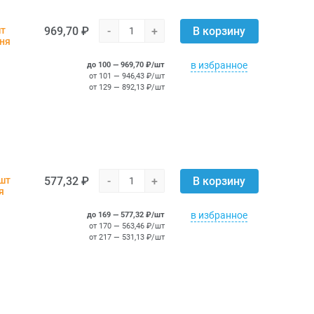
969,70 ₽
-
+
шт
В корзину
дня
в избранное
до 100 — 969,70 ₽/шт
от 101 — 946,43 ₽/шт
от 129 — 892,13 ₽/шт
577,32 ₽
-
+
шт
В корзину
я
в избранное
до 169 — 577,32 ₽/шт
от 170 — 563,46 ₽/шт
от 217 — 531,13 ₽/шт