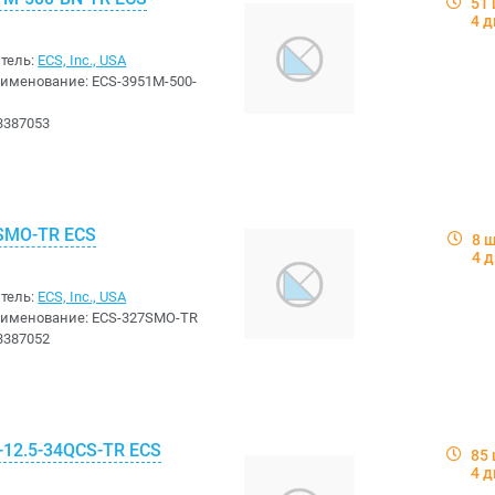
51
4 д
тель:
ECS, Inc., USA
аименование:
ECS-3951M-500-
3387053
SMO-TR ECS
8 
4 
тель:
ECS, Inc., USA
аименование:
ECS-327SMO-TR
3387052
-12.5-34QCS-TR ECS
85
4 д