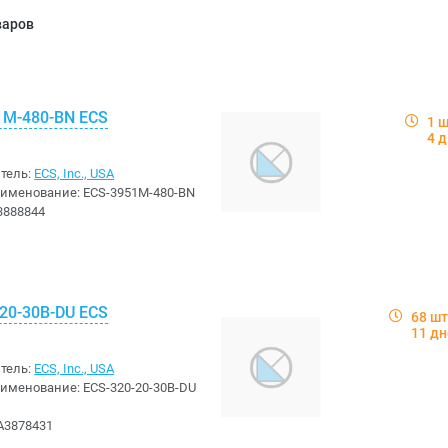
варов
1M-480-BN ECS
1 
4 
тель:
ECS, Inc., USA
аименование:
ECS-3951M-480-BN
3888844
20-30B-DU ECS
68 шт
11 д
тель:
ECS, Inc., USA
аименование:
ECS-320-20-30B-DU
A3878431