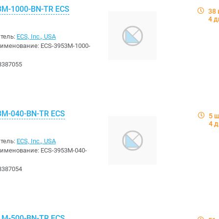
3M-1000-BN-TR ECS
38
4 д
тель:
ECS, Inc., USA
аименование:
ECS-3953M-1000-
3387055
3M-040-BN-TR ECS
5 
4 
тель:
ECS, Inc., USA
аименование:
ECS-3953M-040-
3387054
1M-500-BN-TR ECS