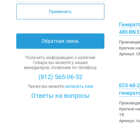
2017
2221
Применить
Термисторы
Фильтры
Cypress
Диоды Шоттки
9tripod
1020
Генерат
4821
Чип-резисторы
Электролитические алюминиевые
Holt
A-Line
480-BN 
1322
4921
Обратная связь
Слюдяные
Intel
ABB
Производи
3022
Краткое н
3921
Артикул:
C
Чип-конденсаторы
ISSI
ABC
Получить информацию о наличии
1022
товара вы можете у наших
менеджеров, позвонив по телефону
Ионисторы
Kioxia
Accuride
(812) 565-06-52
Прочие
Linear Technology
Acit Electronic
ECS-60-
Также вы можете
написать нам
генерат
Ответы на вопросы
Macroblock
Adam Tech
Производи
Краткое н
Maxim
Adesto
TR
Артикул:
H
Microchip
Advantech
Micron Technology
AEC