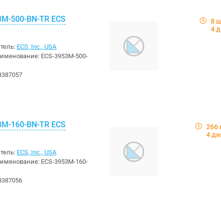
3M-500-BN-TR ECS
8 
4 
тель:
ECS, Inc., USA
аименование:
ECS-3953M-500-
3387057
3M-160-BN-TR ECS
266 
4 дн
тель:
ECS, Inc., USA
аименование:
ECS-3953M-160-
3387056