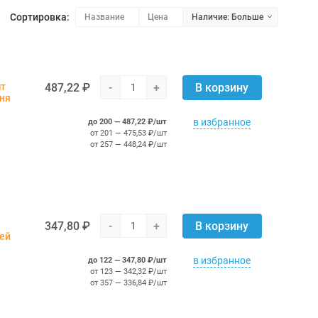
Сортировка:
Название
Цена
Наличие: Больше
487,22 ₽
-
+
шт
В корзину
дня
в избранное
до 200 — 487,22 ₽/шт
от 201 — 475,53 ₽/шт
от 257 — 448,24 ₽/шт
347,80 ₽
-
+
В корзину
ней
в избранное
до 122 — 347,80 ₽/шт
от 123 — 342,32 ₽/шт
от 357 — 336,84 ₽/шт