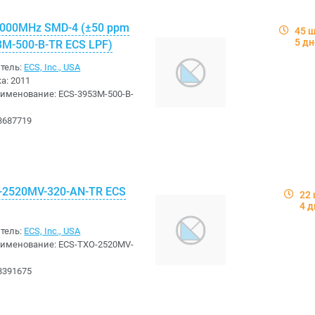
0000MHz SMD-4 (±50 ppm
45 
5 д
3M-500-B-TR ECS LPF)
тель:
ECS, Inc., USA
ка:
2011
аименование:
ECS-3953M-500-B-
3687719
-2520MV-320-AN-TR ECS
22
4 д
тель:
ECS, Inc., USA
аименование:
ECS-TXO-2520MV-
3391675