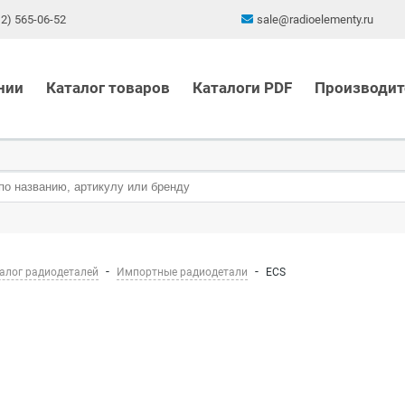
12) 565-06-52
sale@radioelementy.ru
нии
Каталог товаров
Каталоги PDF
Производит
алог радиодеталей
Импортные радиодетали
ECS