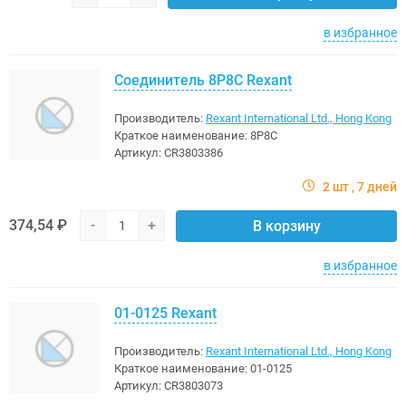
в избранное
Соединитель 8P8C Rexant
Производитель:
Rexant International Ltd., Hong Kong
Краткое наименование:
8P8C
Артикул:
CR3803386
2 шт
7 дней
374,54 ₽
-
+
В корзину
в избранное
01-0125 Rexant
Производитель:
Rexant International Ltd., Hong Kong
Краткое наименование:
01-0125
Артикул:
CR3803073