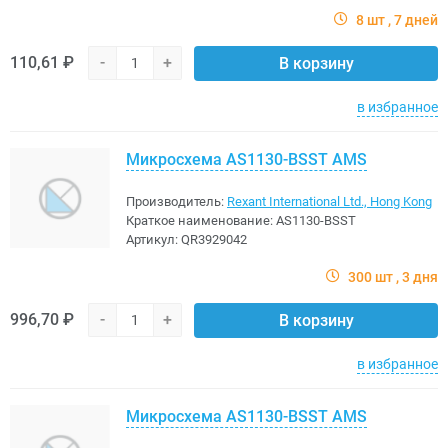
8 шт
7 дней
110,61 ₽
-
+
В корзину
в избранное
Микросхема AS1130-BSST AMS
Производитель:
Rexant International Ltd., Hong Kong
Краткое наименование:
AS1130-BSST
Артикул:
QR3929042
300 шт
3 дня
996,70 ₽
-
+
В корзину
в избранное
Микросхема AS1130-BSST AMS