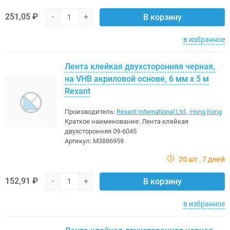
251,05 ₽
-
+
В корзину
в избранное
Лента клейкая двухсторонняя черная,
на VHB акриловой основе, 6 мм х 5 м
Rexant
Производитель:
Rexant International Ltd., Hong Kong
Краткое наименование:
Лента клейкая
двухсторонняя 09-6045
Артикул:
M3886959
20 шт
7 дней
152,91 ₽
-
+
В корзину
в избранное