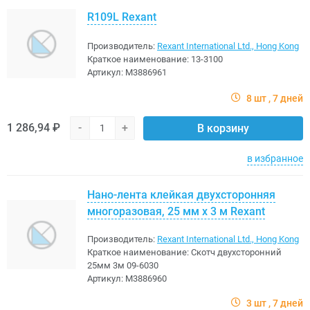
R109L Rexant
Производитель:
Rexant International Ltd., Hong Kong
Краткое наименование:
13-3100
Артикул:
M3886961
8 шт
7 дней
1 286,94 ₽
-
+
В корзину
в избранное
Нано-лента клейкая двухсторонняя
многоразовая, 25 мм х 3 м Rexant
Производитель:
Rexant International Ltd., Hong Kong
Краткое наименование:
Скотч двухсторонний
25мм 3м 09-6030
Артикул:
M3886960
3 шт
7 дней