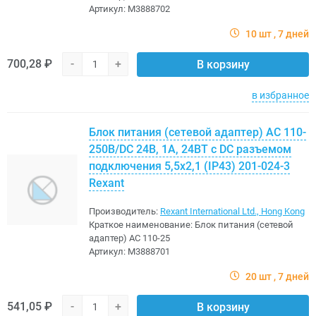
Артикул:
M3888702
10 шт
7 дней
700,28 ₽
-
+
В корзину
в избранное
Блок питания (сетевой адаптер) AC 110-
250В/DC 24В, 1А, 24ВТ с DC разъемом
подключения 5,5x2,1 (IP43) 201-024-3
Rexant
Производитель:
Rexant International Ltd., Hong Kong
Краткое наименование:
Блок питания (сетевой
адаптер) AC 110-25
Артикул:
M3888701
20 шт
7 дней
541,05 ₽
-
+
В корзину