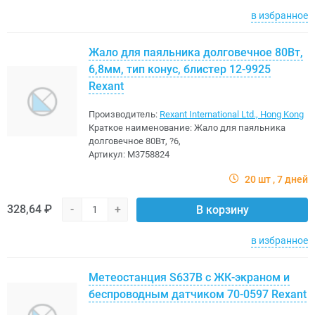
в избранное
Жало для паяльника долговечное 80Вт,
6,8мм, тип конус, блистер 12-9925
Rexant
Производитель:
Rexant International Ltd., Hong Kong
Краткое наименование:
Жало для паяльника
долговечное 80Вт, ?6,
Артикул:
M3758824
20 шт
7 дней
328,64 ₽
-
+
В корзину
в избранное
Метеостанция S637B с ЖК-экраном и
беспроводным датчиком 70-0597 Rexant