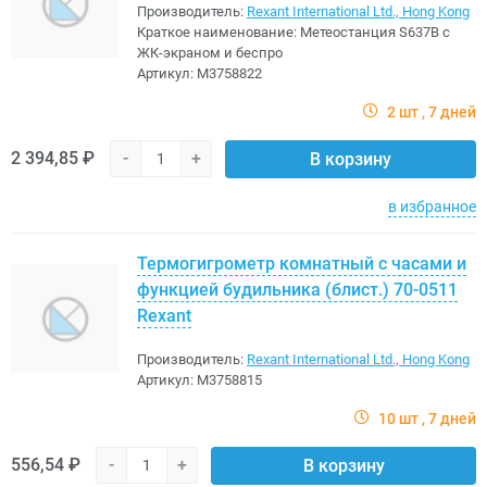
Производитель:
Rexant International Ltd., Hong Kong
Краткое наименование:
Метеостанция S637B с
ЖК-экраном и беспро
Артикул:
M3758822
2 шт
7 дней
2 394,85 ₽
-
+
В корзину
в избранное
Термогигрометр комнатный с часами и
функцией будильника (блист.) 70-0511
Rexant
Производитель:
Rexant International Ltd., Hong Kong
Артикул:
M3758815
10 шт
7 дней
556,54 ₽
-
+
В корзину