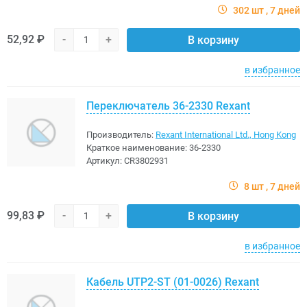
302 шт
7 дней
52,92 ₽
-
+
В корзину
в избранное
Переключатель 36-2330 Rexant
Производитель:
Rexant International Ltd., Hong Kong
Краткое наименование:
36-2330
Артикул:
CR3802931
8 шт
7 дней
99,83 ₽
-
+
В корзину
в избранное
Кабель UTP2-ST (01-0026) Rexant