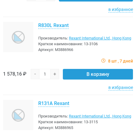
в избранное
R830L Rexant
Производитель:
Rexant International Ltd., Hong Kong
Краткое наименование:
13-3106
Артикул:
M3886966
8 шт
7 дней
1 578,16 ₽
-
+
В корзину
в избранное
R131A Rexant
Производитель:
Rexant International Ltd., Hong Kong
Краткое наименование:
13-3115
Артикул:
M3886965