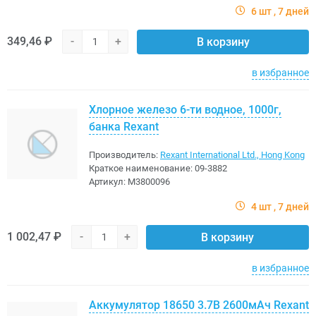
6 шт
7 дней
349,46 ₽
-
+
В корзину
в избранное
Хлорное железо 6-ти водное, 1000г,
банка Rexant
Производитель:
Rexant International Ltd., Hong Kong
Краткое наименование:
09-3882
Артикул:
M3800096
4 шт
7 дней
1 002,47 ₽
-
+
В корзину
в избранное
Аккумулятор 18650 3.7В 2600мАч Rexant