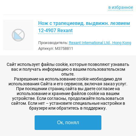
в избранное
Нож с трапециевид. выдвижн. лезвием
12-4907 Rexant
Производитель:
Rexant International Ltd., Hong Kong
Артикул:
M3758811
10 шт
7 дней
Сайт использует файлы cookie, которые позволяют узнавать
вас и получать информацию о вашем пользовательском
250,31 ₽
-
+
В корзину
опыте.
Разрешение на использование cookie необходимо для
использования Сайта и его сервисов, включая заказ услуг.
в избранное
При посещении страниц сайта вы даете согласие на
использование и хранение файлов cookie на вашем
устройстве. Если согласны, продолжайте пользоваться
Набор отверток 8 предметов 12-4774
сайтом. Если нет – установите специальные настройки в
браузере или обратитесь в поддержку.
Rexant
Производитель:
Rexant International Ltd., Hong Kong
Ок, понял
Артикул:
M3758810