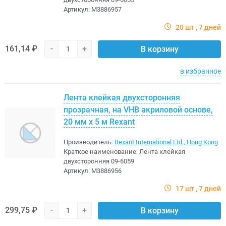
Артикул:
M3886957
20 шт
7 дней
161,14 ₽
-
+
В корзину
в избранное
Лента клейкая двухсторонняя
прозрачная, на VHB акриловой основе,
20 мм х 5 м Rexant
Производитель:
Rexant International Ltd., Hong Kong
Краткое наименование:
Лента клейкая
двухсторонняя 09-6059
Артикул:
M3886956
17 шт
7 дней
299,75 ₽
-
+
В корзину