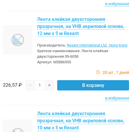
в избранное
Лента клейкая двухсторонняя
прозрачная, на VHB акриловой основе,
12 мм х 5 м Rexant
Производитель:
Rexant International Ltd., Hong Kong
Краткое наименование:
Лента клейкая
двухсторонняя 09-6058
Артикул:
M3886955
20 шт
7 дней
226,57 ₽
-
+
В корзину
в избранное
Лента клейкая двухсторонняя
прозрачная, на VHB акриловой основе,
10 мм х 5 м Rexant