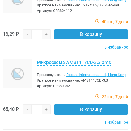
Краткое наименование:
ТУТнг 1.5/0.75 черная
Артикул:
CR3804112
40 шт
7 дней
16,29 ₽
-
+
В корзину
в избранное
Микросхема AMS1117CD-3.3 ams
Производитель:
Rexant International Ltd., Hong Kong
Краткое наименование:
AMS1117CD-3.3
Артикул:
CR3803621
22 шт
7 дней
65,40 ₽
-
+
В корзину
в избранное