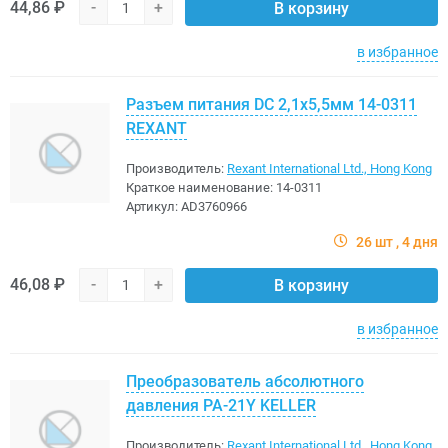
44,86 ₽
-
+
В корзину
в избранное
Разъем питания DC 2,1x5,5мм 14-0311
REXANT
Производитель:
Rexant International Ltd., Hong Kong
Краткое наименование:
14-0311
Артикул:
AD3760966
26 шт
4 дня
46,08 ₽
-
+
В корзину
в избранное
Преобразователь абсолютного
давления PA-21Y KELLER
Производитель:
Rexant International Ltd., Hong Kong