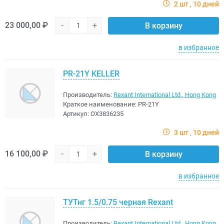
2 шт
10 дней
23 000,00 ₽
-
+
В корзину
в избранное
PR-21Y KELLER
Производитель:
Rexant International Ltd., Hong Kong
Краткое наименование:
PR-21Y
Артикул:
OX3836235
3 шт
10 дней
16 100,00 ₽
-
+
В корзину
в избранное
ТУТнг 1.5/0.75 черная Rexant
Производитель:
Rexant International Ltd., Hong Kong