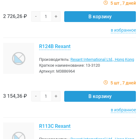
5 шт
7 дней
2 726,26 ₽
-
+
В корзину
в избранное
R124B Rexant
Производитель:
Rexant International Ltd., Hong Kong
Краткое наименование:
13-3120
Артикул:
M3886964
5 шт
7 дней
3 154,36 ₽
-
+
В корзину
в избранное
R113C Rexant