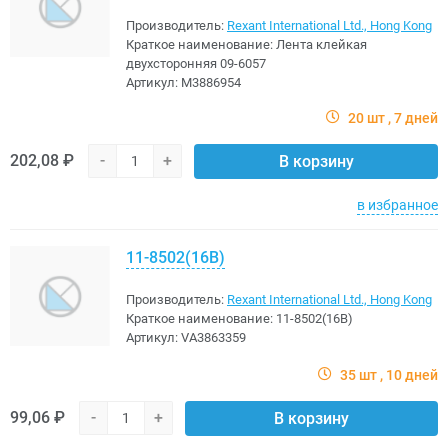
Производитель:
Rexant International Ltd., Hong Kong
Краткое наименование:
Лента клейкая
двухсторонняя 09-6057
Артикул:
M3886954
20 шт
7 дней
202,08 ₽
-
+
В корзину
в избранное
11-8502(16В)
Производитель:
Rexant International Ltd., Hong Kong
Краткое наименование:
11-8502(16В)
Артикул:
VA3863359
35 шт
10 дней
99,06 ₽
-
+
В корзину