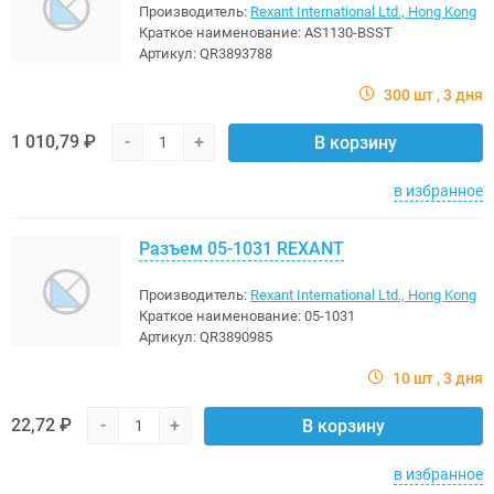
Производитель:
Rexant International Ltd., Hong Kong
Краткое наименование:
AS1130-BSST
Артикул:
QR3893788
300 шт
3 дня
1 010,79 ₽
-
+
В корзину
в избранное
Разъем 05-1031 REXANT
Производитель:
Rexant International Ltd., Hong Kong
Краткое наименование:
05-1031
Артикул:
QR3890985
10 шт
3 дня
22,72 ₽
-
+
В корзину
в избранное