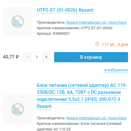
UTP2-ST (01-0026) Rexant
Производитель:
Rexant International Ltd., Hong Kong
Краткое наименование:
UTP2-ST (01-0026)
Артикул:
R3889607
117 шт
4 дня
40,77 ₽
-
+
В корзину
в избранное
Блок питания (сетевой адаптер) AC 110-
250В/DC 12В, 6А, 72ВТ с DC разъемом
подключения 5,5x2,1 (IP43) 200-072-3
Rexant
Производитель:
Rexant International Ltd., Hong Kong
Краткое наименование:
Блок питания (сетевой
адаптер) AC 110-25