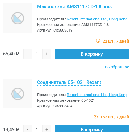
Микросхема AMS1117CD-1.8 ams
Производитель:
Rexant International Ltd., Hong Kong
Краткое наименование:
AMS1117CD-1.8
Артикул:
CR3803619
22 шт
7 дней
65,40 ₽
-
+
В корзину
в избранное
Соединитель 05-1021 Rexant
Производитель:
Rexant International Ltd., Hong Kong
Краткое наименование:
05-1021
Артикул:
CR3803434
162 шт
7 дней
13,49 ₽
-
+
В корзину