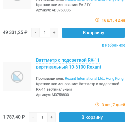
Краткое наименование:
PA-21Y
Артикул:
AD3760305
16 шт
4 дня
49 331,25 ₽
-
+
В корзину
в избранное
Ваттметр с подсветкой RX-11
вертикальный 10-6100 Rexant
Производитель:
Rexant International Ltd., Hong Kong
Краткое наименование:
Ваттметр с подсветкой
RX-11 вертикальный
Артикул:
M3758830
3 шт
7 дней
1 787,40 ₽
-
+
В корзину