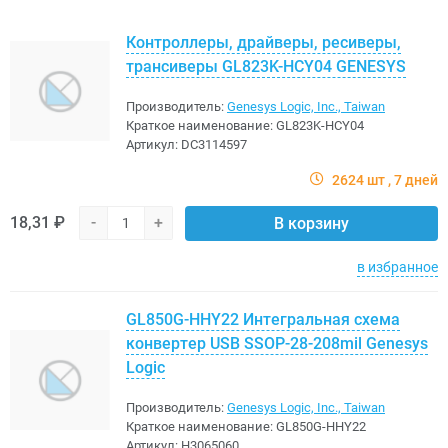
Контроллеры, драйверы, ресиверы,
трансиверы GL823K-HCY04 GENESYS
Производитель:
Genesys Logic, Inc., Taiwan
Краткое наименование:
GL823K-HCY04
Артикул:
DC3114597
2624 шт
7 дней
18,31 ₽
-
+
В корзину
в избранное
GL850G-HHY22 Интегральная схема
конвертер USB SSOP-28-208mil Genesys
Logic
Производитель:
Genesys Logic, Inc., Taiwan
Краткое наименование:
GL850G-HHY22
Артикул:
H3065060