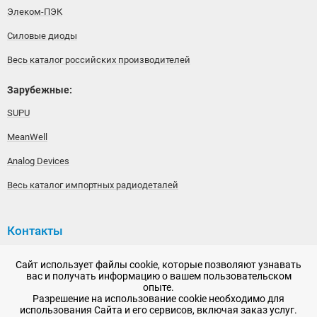
Элеком-ПЭК
Силовые диоды
Весь каталог российских производителей
Зарубежные:
SUPU
MeanWell
Analog Devices
Весь каталог импортных радиодеталей
Контакты
192148, г. Санкт-Петербург, Железнодорожный проспект,
Сайт использует файлы cookie, которые позволяют узнавать
дом 36
вас и получать информацию о вашем пользовательском
опыте.
+7 (812) 565-06-52
Разрешение на использование cookie необходимо для
использования Сайта и его сервисов, включая заказ услуг.