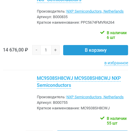
Производитель:
NXP Semiconductors, Netherlands
Артикул:
B000835
Краткое наименование:
PPC5674FMVRA264
В наличии
6 шт
14 676,00 ₽
-
+
В корзину
в избранное
MC9S08SH8CWJ MC9S08SH8CWJ NXP
Semiconductors
Производитель:
NXP Semiconductors, Netherlands
Артикул:
B000755
Краткое наименование:
MC9S08SH8CWJ
В наличии
55 шт