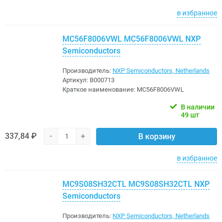
в избранное
MC56F8006VWL MC56F8006VWL NXP
Semiconductors
Производитель:
NXP Semiconductors, Netherlands
Артикул:
B000713
Краткое наименование:
MC56F8006VWL
В наличии
49 шт
337,84 ₽
-
+
В корзину
в избранное
MC9S08SH32CTL MC9S08SH32CTL NXP
Semiconductors
Производитель:
NXP Semiconductors, Netherlands