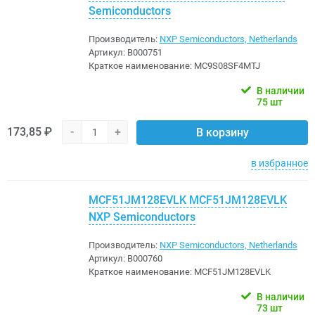
Semiconductors
Производитель:
NXP Semiconductors, Netherlands
Артикул:
B000751
Краткое наименование:
MC9S08SF4MTJ
В наличии
75 шт
173,85 ₽
-
+
В корзину
в избранное
MCF51JM128EVLK MCF51JM128EVLK
NXP Semiconductors
Производитель:
NXP Semiconductors, Netherlands
Артикул:
B000760
Краткое наименование:
MCF51JM128EVLK
В наличии
73 шт