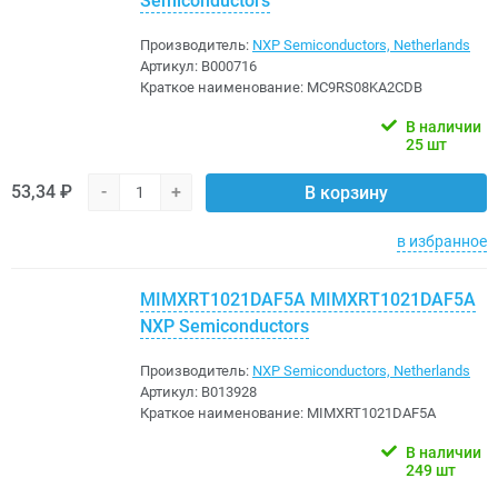
Semiconductors
Производитель:
NXP Semiconductors, Netherlands
Артикул:
B000716
Краткое наименование:
MC9RS08KA2CDB
В наличии
25 шт
53,34 ₽
-
+
В корзину
в избранное
MIMXRT1021DAF5A MIMXRT1021DAF5A
NXP Semiconductors
Производитель:
NXP Semiconductors, Netherlands
Артикул:
B013928
Краткое наименование:
MIMXRT1021DAF5A
В наличии
249 шт