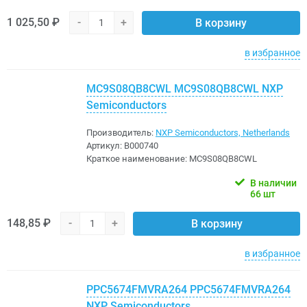
1 025,50 ₽
-
+
В корзину
в избранное
MC9S08QB8CWL MC9S08QB8CWL NXP
Semiconductors
Производитель:
NXP Semiconductors, Netherlands
Артикул:
B000740
Краткое наименование:
MC9S08QB8CWL
В наличии
66 шт
148,85 ₽
-
+
В корзину
в избранное
PPC5674FMVRA264 PPC5674FMVRA264
NXP Semiconductors