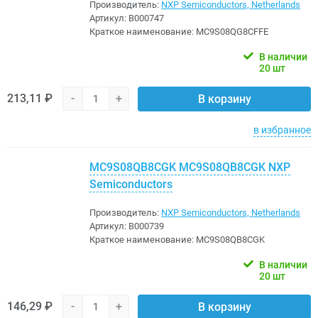
Производитель:
NXP Semiconductors, Netherlands
Артикул:
B000747
Краткое наименование:
MC9S08QG8CFFE
В наличии
20 шт
213,11 ₽
-
+
В корзину
в избранное
MC9S08QB8CGK MC9S08QB8CGK NXP
Semiconductors
Производитель:
NXP Semiconductors, Netherlands
Артикул:
B000739
Краткое наименование:
MC9S08QB8CGK
В наличии
20 шт
146,29 ₽
-
+
В корзину