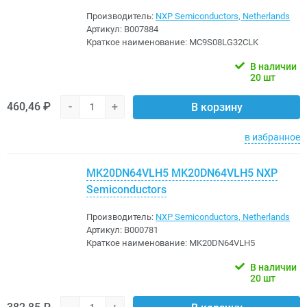
Производитель:
NXP Semiconductors, Netherlands
Артикул:
B007884
Краткое наименование:
MC9S08LG32CLK
В наличии
20 шт
460,46 ₽
-
+
В корзину
в избранное
MK20DN64VLH5 MK20DN64VLH5 NXP
Semiconductors
Производитель:
NXP Semiconductors, Netherlands
Артикул:
B000781
Краткое наименование:
MK20DN64VLH5
В наличии
20 шт