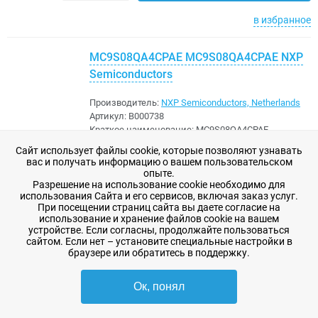
в избранное
MC9S08QA4CPAE MC9S08QA4CPAE NXP
Semiconductors
Производитель:
NXP Semiconductors, Netherlands
Артикул:
B000738
Краткое наименование:
MC9S08QA4CPAE
Сайт использует файлы cookie, которые позволяют узнавать
В наличии
вас и получать информацию о вашем пользовательском
20 шт
опыте.
Разрешение на использование cookie необходимо для
128,41 ₽
-
+
В корзину
использования Сайта и его сервисов, включая заказ услуг.
При посещении страниц сайта вы даете согласие на
использование и хранение файлов cookie на вашем
в избранное
устройстве. Если согласны, продолжайте пользоваться
сайтом. Если нет – установите специальные настройки в
браузере или обратитесь в поддержку.
MC9S08LG32CLF MC9S08LG32CLF NXP
Semiconductors
Ок, понял
Производитель:
NXP Semiconductors, Netherlands