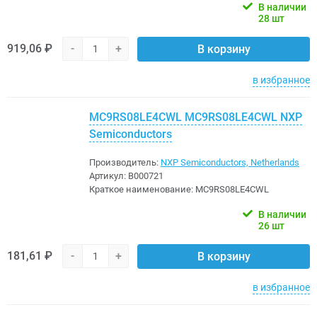
В наличии
28 шт
919,06 ₽
-
+
В корзину
в избранное
MC9RS08LE4CWL MC9RS08LE4CWL NXP
Semiconductors
Производитель:
NXP Semiconductors, Netherlands
Артикул:
B000721
Краткое наименование:
MC9RS08LE4CWL
В наличии
26 шт
181,61 ₽
-
+
В корзину
в избранное