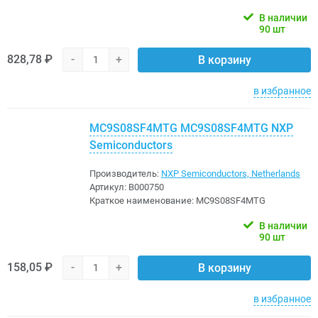
В наличии
90 шт
828,78 ₽
-
+
В корзину
в избранное
MC9S08SF4MTG MC9S08SF4MTG NXP
Semiconductors
Производитель:
NXP Semiconductors, Netherlands
Артикул:
B000750
Краткое наименование:
MC9S08SF4MTG
В наличии
90 шт
158,05 ₽
-
+
В корзину
в избранное