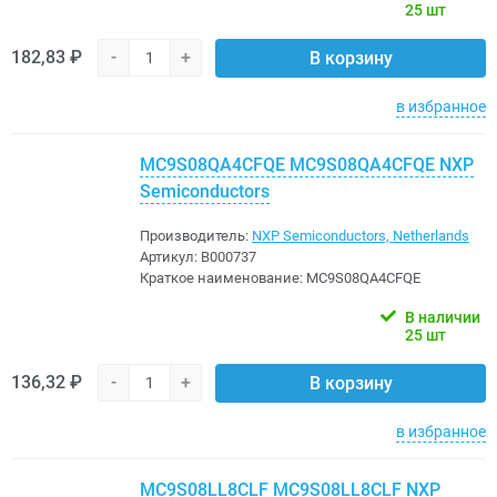
25 шт
182,83 ₽
-
+
В корзину
в избранное
MC9S08QA4CFQE MC9S08QA4CFQE NXP
Semiconductors
Производитель:
NXP Semiconductors, Netherlands
Артикул:
B000737
Краткое наименование:
MC9S08QA4CFQE
В наличии
25 шт
136,32 ₽
-
+
В корзину
в избранное
MC9S08LL8CLF MC9S08LL8CLF NXP