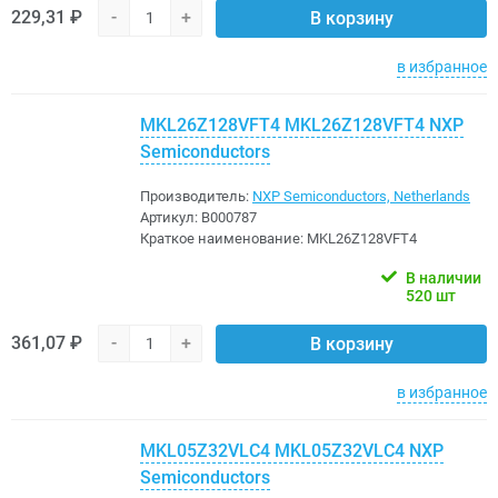
229,31 ₽
-
+
В корзину
в избранное
MKL26Z128VFT4 MKL26Z128VFT4 NXP
Semiconductors
Производитель:
NXP Semiconductors, Netherlands
Артикул:
B000787
Краткое наименование:
MKL26Z128VFT4
В наличии
520 шт
361,07 ₽
-
+
В корзину
в избранное
MKL05Z32VLC4 MKL05Z32VLC4 NXP
Semiconductors