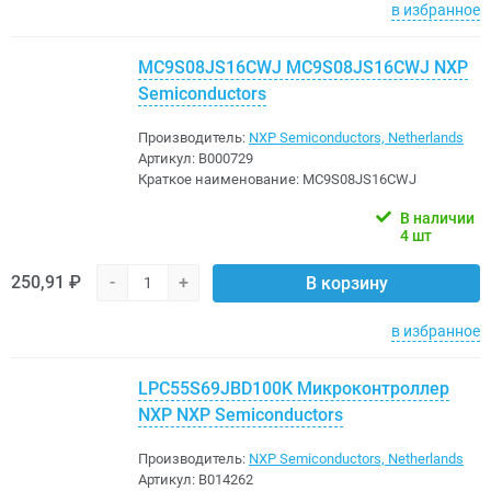
в избранное
MC9S08JS16CWJ MC9S08JS16CWJ NXP
Semiconductors
Производитель:
NXP Semiconductors, Netherlands
Артикул:
B000729
Краткое наименование:
MC9S08JS16CWJ
В наличии
4 шт
250,91 ₽
-
+
В корзину
в избранное
LPC55S69JBD100K Микроконтроллер
NXP NXP Semiconductors
Производитель:
NXP Semiconductors, Netherlands
Артикул:
B014262