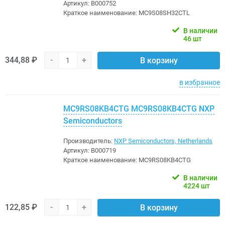
Артикул:
B000752
Краткое наименование:
MC9S08SH32CTL
В наличии
46 шт
344,88 ₽
-
+
В корзину
в избранное
MC9RS08KB4CTG MC9RS08KB4CTG NXP
Semiconductors
Производитель:
NXP Semiconductors, Netherlands
Артикул:
B000719
Краткое наименование:
MC9RS08KB4CTG
В наличии
4224 шт
122,85 ₽
-
+
В корзину