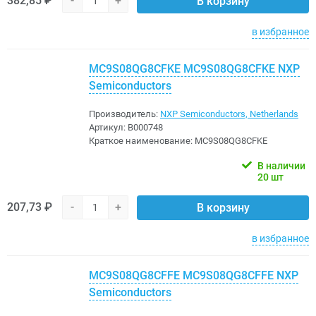
382,85 ₽
-
+
В корзину
в избранное
MC9S08QG8CFKE MC9S08QG8CFKE NXP
Semiconductors
Производитель:
NXP Semiconductors, Netherlands
Артикул:
B000748
Краткое наименование:
MC9S08QG8CFKE
В наличии
20 шт
207,73 ₽
-
+
В корзину
в избранное
MC9S08QG8CFFE MC9S08QG8CFFE NXP
Semiconductors