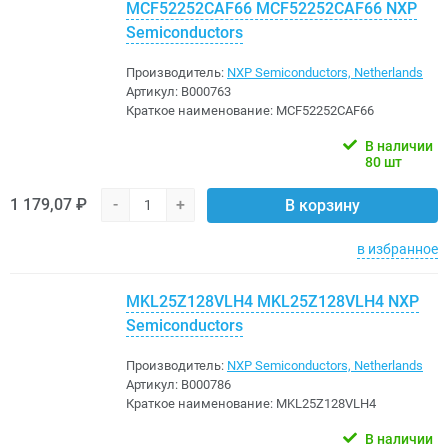
MCF52252CAF66 MCF52252CAF66 NXP
Semiconductors
Производитель:
NXP Semiconductors, Netherlands
Артикул:
B000763
Краткое наименование:
MCF52252CAF66
В наличии
80 шт
1 179,07 ₽
-
+
В корзину
в избранное
MKL25Z128VLH4 MKL25Z128VLH4 NXP
Semiconductors
Производитель:
NXP Semiconductors, Netherlands
Артикул:
B000786
Краткое наименование:
MKL25Z128VLH4
В наличии