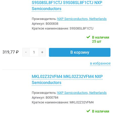
S9S08SL8F1CTJ S9S08SL8F1CTJ NXP
Semiconductors
Производитель:
NXP Semiconductors, Netherlands
Артикул:
B000838
Краткое наименование:
S9S08SL8F1CTJ
В наличии
25 шт
319,77 ₽
-
+
В корзину
в избранное
MKL02Z32VFM4 MKL02Z32VFM4 NXP
Semiconductors
Производитель:
NXP Semiconductors, Netherlands
Артикул:
B000784
Краткое наименование:
MKL02Z32VFM4
В наличии