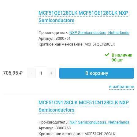
MCF51QE128CLK MCF51QE128CLK NXP
Semiconductors
Производитель:
NXP Semiconductors, Netherlands
Артикул:
B000761
Краткое наименование:
MCF51QE128CLK
В наличии
90 шт
705,95 ₽
-
+
В корзину
в избранное
MCF51CN128CLK MCF51CN128CLK NXP
Semiconductors
Производитель:
NXP Semiconductors, Netherlands
Артикул:
B000758
Краткое наименование:
MCF51CN128CLK