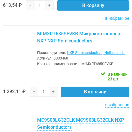
613,54 ₽
-
+
В корзину
в избранное
MIMXRT685SFVKB Микроконтроллер
NXP NXP Semiconductors
Производитель:
NXP Semiconductors, Netherlands
Артикул:
B000460
Краткое наименование:
MIMXRT685SFVKB
В наличии
23 шт
1 292,11 ₽
-
+
В корзину
в избранное
MC9S08LG32CLK MC9S08LG32CLK NXP
Semiconductors