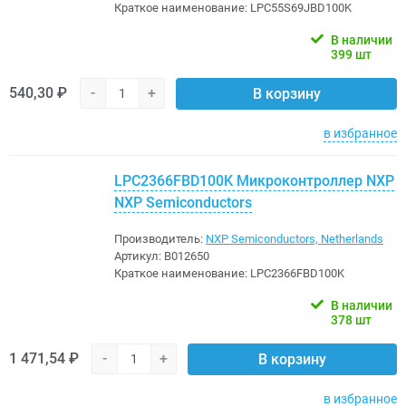
Краткое наименование:
LPC55S69JBD100K
В наличии
399 шт
540,30 ₽
-
+
В корзину
в избранное
LPC2366FBD100K Микроконтроллер NXP
NXP Semiconductors
Производитель:
NXP Semiconductors, Netherlands
Артикул:
B012650
Краткое наименование:
LPC2366FBD100K
В наличии
378 шт
1 471,54 ₽
-
+
В корзину
в избранное