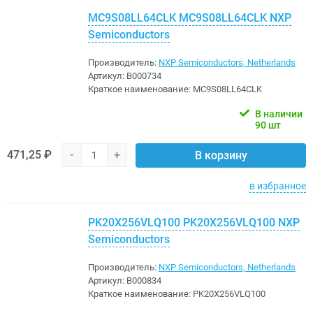
MC9S08LL64CLK MC9S08LL64CLK NXP
Semiconductors
Производитель:
NXP Semiconductors, Netherlands
Артикул:
B000734
Краткое наименование:
MC9S08LL64CLK
В наличии
90 шт
471,25 ₽
-
+
В корзину
в избранное
PK20X256VLQ100 PK20X256VLQ100 NXP
Semiconductors
Производитель:
NXP Semiconductors, Netherlands
Артикул:
B000834
Краткое наименование:
PK20X256VLQ100