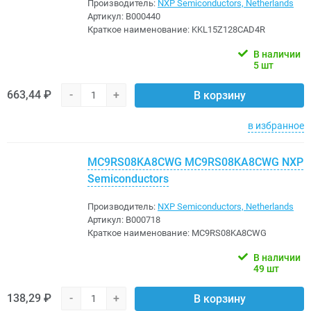
Производитель:
NXP Semiconductors, Netherlands
Артикул:
B000440
Краткое наименование:
KKL15Z128CAD4R
В наличии
5 шт
663,44 ₽
-
+
В корзину
в избранное
MC9RS08KA8CWG MC9RS08KA8CWG NXP
Semiconductors
Производитель:
NXP Semiconductors, Netherlands
Артикул:
B000718
Краткое наименование:
MC9RS08KA8CWG
В наличии
49 шт
138,29 ₽
-
+
В корзину