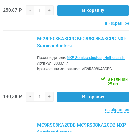
250,87 ₽
-
+
В корзину
в избранное
MC9RS08KA8CPG MC9RS08KA8CPG NXP
Semiconductors
Производитель:
NXP Semiconductors, Netherlands
Артикул:
B000717
Краткое наименование:
MC9RS08KA8CPG
В наличии
25 шт
130,38 ₽
-
+
В корзину
в избранное
MC9RS08KA2CDB MC9RS08KA2CDB NXP