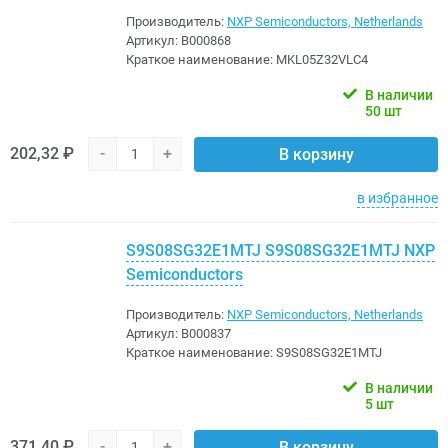
Производитель:
NXP Semiconductors, Netherlands
Артикул:
B000868
Краткое наименование:
MKL05Z32VLC4
В наличии
50 шт
202,32 ₽
-
+
В корзину
в избранное
S9S08SG32E1MTJ S9S08SG32E1MTJ NXP
Semiconductors
Производитель:
NXP Semiconductors, Netherlands
Артикул:
B000837
Краткое наименование:
S9S08SG32E1MTJ
В наличии
5 шт
371,40 ₽
-
+
В корзину