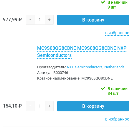
В наличии
9 шт
977,99 ₽
-
+
В корзину
в избранное
MC9S08QG8CDNE MC9S08QG8CDNE NXP
Semiconductors
Производитель:
NXP Semiconductors, Netherlands
Артикул:
B000746
Краткое наименование:
MC9S08QG8CDNE
В наличии
84 шт
154,10 ₽
-
+
В корзину
в избранное