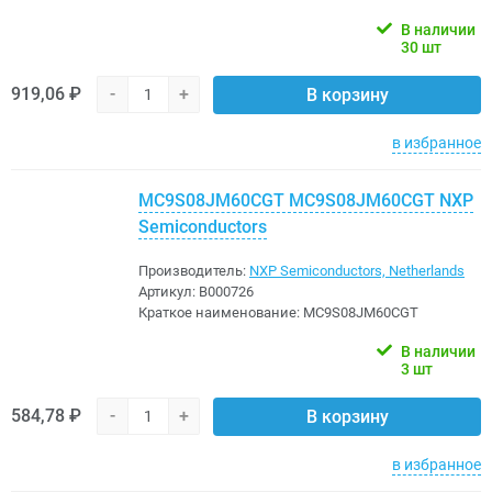
В наличии
30 шт
919,06 ₽
-
+
В корзину
в избранное
MC9S08JM60CGT MC9S08JM60CGT NXP
Semiconductors
Производитель:
NXP Semiconductors, Netherlands
Артикул:
B000726
Краткое наименование:
MC9S08JM60CGT
В наличии
3 шт
584,78 ₽
-
+
В корзину
в избранное