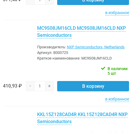
в избранное
MC9S08JM16CLD MC9S08JM16CLD NXP
Semiconductors
Производитель:
NXP Semiconductors, Netherlands
Артикул:
B000725
Краткое наименование:
MC9S08JM16CLD
В наличии
5 шт
410,93 ₽
-
+
В корзину
в избранное
KKL15Z128CAD4R KKL15Z128CAD4R NXP
Semiconductors