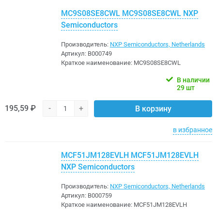
MC9S08SE8CWL MC9S08SE8CWL NXP
Semiconductors
Производитель:
NXP Semiconductors, Netherlands
Артикул:
B000749
Краткое наименование:
MC9S08SE8CWL
В наличии
29 шт
195,59 ₽
-
+
В корзину
в избранное
MCF51JM128EVLH MCF51JM128EVLH
NXP Semiconductors
Производитель:
NXP Semiconductors, Netherlands
Артикул:
B000759
Краткое наименование:
MCF51JM128EVLH