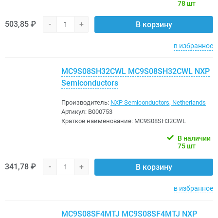
78 шт
503,85 ₽
-
+
В корзину
в избранное
MC9S08SH32CWL MC9S08SH32CWL NXP
Semiconductors
Производитель:
NXP Semiconductors, Netherlands
Артикул:
B000753
Краткое наименование:
MC9S08SH32CWL
В наличии
75 шт
341,78 ₽
-
+
В корзину
в избранное
MC9S08SF4MTJ MC9S08SF4MTJ NXP