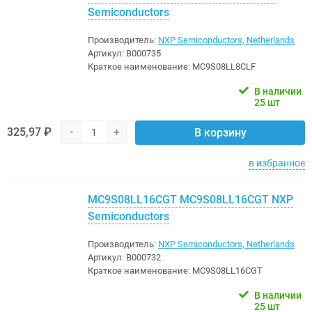
Semiconductors
Производитель:
NXP Semiconductors, Netherlands
Артикул:
B000735
Краткое наименование:
MC9S08LL8CLF
В наличии
25 шт
325,97 ₽
-
+
В корзину
в избранное
MC9S08LL16CGT MC9S08LL16CGT NXP
Semiconductors
Производитель:
NXP Semiconductors, Netherlands
Артикул:
B000732
Краткое наименование:
MC9S08LL16CGT
В наличии
25 шт