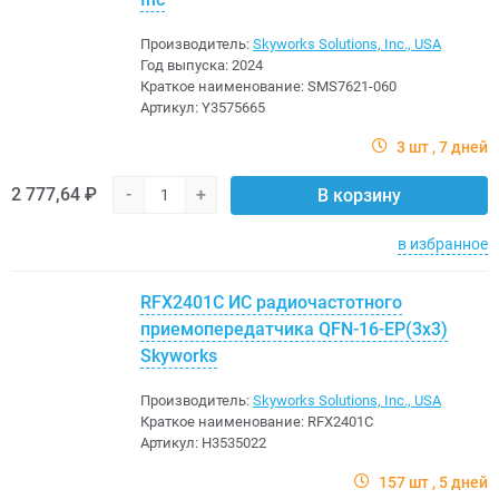
Производитель:
Skyworks Solutions, Inc., USA
Год выпуска:
2024
Краткое наименование:
SMS7621-060
Артикул:
Y3575665
3 шт
7 дней
2 777,64 ₽
-
+
В корзину
в избранное
RFX2401C ИС радиочастотного
приемопередатчика QFN-16-EP(3x3)
Skyworks
Производитель:
Skyworks Solutions, Inc., USA
Краткое наименование:
RFX2401C
Артикул:
H3535022
157 шт
5 дней