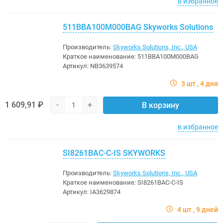
в избранное
511BBA100M000BAG Skyworks Solutions
Производитель:
Skyworks Solutions, Inc., USA
Краткое наименование:
511BBA100M000BAG
Артикул:
NB3639574
3 шт
4 дня
1 609,91 ₽
-
+
В корзину
в избранное
SI8261BAC-C-IS SKYWORKS
Производитель:
Skyworks Solutions, Inc., USA
Краткое наименование:
SI8261BAC-C-IS
Артикул:
IA3629874
4 шт
9 дней