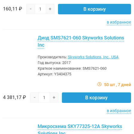
160,11 ₽
-
+
В корзину
в избранное
Диод SMS7621-060 Skyworks Solutions
Inc
Производитель:
Skyworks Solutions, Inc., USA
Год выпуска:
2017
Краткое наименование:
SMS7621-060
Артикул:
Y3404375
50 шт
7 дней
4 381,17 ₽
-
+
В корзину
в избранное
Микросхема SKY77325-12A Skyworks
Solutions Inc