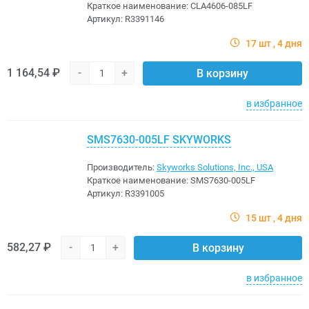
Краткое наименование:
CLA4606-085LF
Артикул:
R3391146
17 шт
4 дня
1 164,54 ₽
-
+
В корзину
в избранное
SMS7630-005LF SKYWORKS
Производитель:
Skyworks Solutions, Inc., USA
Краткое наименование:
SMS7630-005LF
Артикул:
R3391005
15 шт
4 дня
582,27 ₽
-
+
В корзину
в избранное