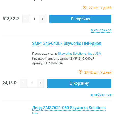
27 шт
7 дней
518,32 ₽
-
+
В корзину
в избранное
SMP1345-040LF Skyworks ПИН-диод
Производитель:
Skyworks Solutions, Inc., USA
Краткое наименование:
SMP1345-040LF
Артикул:
HA3582896
2442 шт
7 дней
24,16 ₽
-
+
В корзину
в избранное
Диод SMS7621-060 Skyworks Solutions
Inc