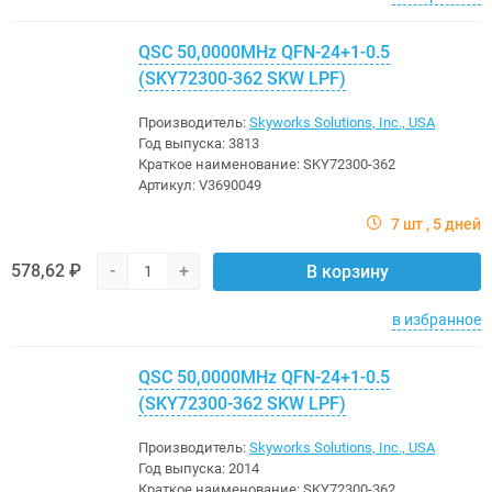
QSC 50,0000MHz QFN-24+1-0.5
(SKY72300-362 SKW LPF)
Производитель:
Skyworks Solutions, Inc., USA
Год выпуска:
3813
Краткое наименование:
SKY72300-362
Артикул:
V3690049
7 шт
5 дней
578,62 ₽
-
+
В корзину
в избранное
QSC 50,0000MHz QFN-24+1-0.5
(SKY72300-362 SKW LPF)
Производитель:
Skyworks Solutions, Inc., USA
Год выпуска:
2014
Краткое наименование:
SKY72300-362