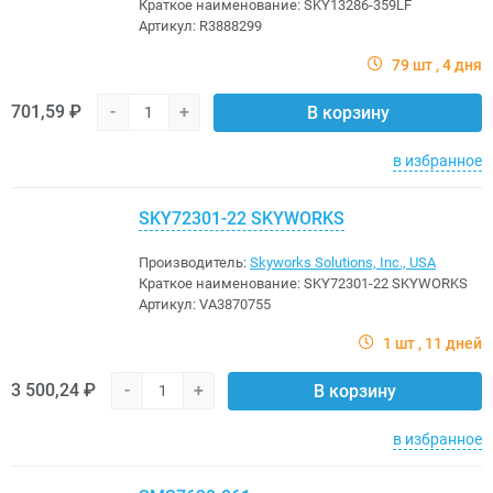
Краткое наименование:
SKY13286-359LF
Артикул:
R3888299
79 шт
4 дня
701,59 ₽
-
+
В корзину
в избранное
SKY72301-22 SKYWORKS
Производитель:
Skyworks Solutions, Inc., USA
Краткое наименование:
SKY72301-22 SKYWORKS
Артикул:
VA3870755
1 шт
11 дней
3 500,24 ₽
-
+
В корзину
в избранное