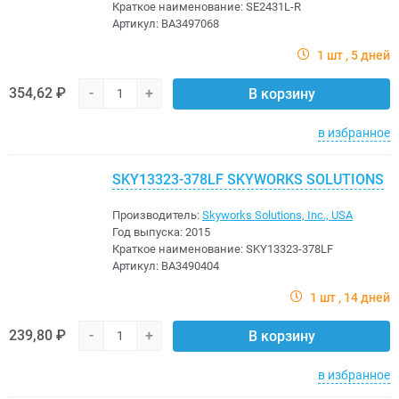
Краткое наименование:
SE2431L-R
Артикул:
BA3497068
1 шт
5 дней
354,62 ₽
-
+
В корзину
в избранное
SKY13323-378LF SKYWORKS SOLUTIONS
Производитель:
Skyworks Solutions, Inc., USA
Год выпуска:
2015
Краткое наименование:
SKY13323-378LF
Артикул:
BA3490404
1 шт
14 дней
239,80 ₽
-
+
В корзину
в избранное