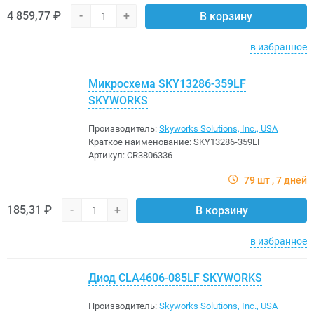
4 859,77 ₽
-
+
В корзину
в избранное
Микросхема SKY13286-359LF
SKYWORKS
Производитель:
Skyworks Solutions, Inc., USA
Краткое наименование:
SKY13286-359LF
Артикул:
CR3806336
79 шт
7 дней
185,31 ₽
-
+
В корзину
в избранное
Диод CLA4606-085LF SKYWORKS
Производитель:
Skyworks Solutions, Inc., USA