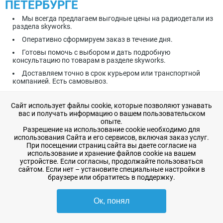
ПЕТЕРБУРГЕ
Мы всегда предлагаем выгодные цены на радиодетали из
раздела skyworks.
Оперативно сформируем заказ в течение дня.
Готовы помочь с выбором и дать подробную
консультацию по товарам в разделе skyworks.
Доставляем точно в срок курьером или транспортной
компанией. Есть самовывоз.
С заказом отправляем все необходимые документы на
skyworks.
Сайт использует файлы cookie, которые позволяют узнавать
вас и получать информацию о вашем пользовательском
Предлагаем радиодетали зарубежного и отечественного
опыте.
производства. В нашем каталоге более 30 000 наименований.
Разрешение на использование cookie необходимо для
У нас более 100 предприятий-поставщиков.
использования Сайта и его сервисов, включая заказ услуг.
В наличии только детали, которые прошли проверку
При посещении страниц сайта вы даете согласие на
качества в аттестованных лабораториях на
использование и хранение файлов cookie на вашем
специализированных стендах.
устройстве. Если согласны, продолжайте пользоваться
сайтом. Если нет – установите специальные настройки в
Быстрый удобный заказ на сайте и по электронной почте
браузере или обратитесь в поддержку.
sale@radioelementy.ru
.
Мы надежный поставщик, работающий с 1993 года. Среди
Ок, понял
наших постоянных заказчиков ПАО Силовые машины, ОАО
РЖД, ЗАО Трансмашхолдинг, АО ВНИИРА, АО Новая Эра, АО
Завод ЭЛЕКТРОПУЛЬТ.