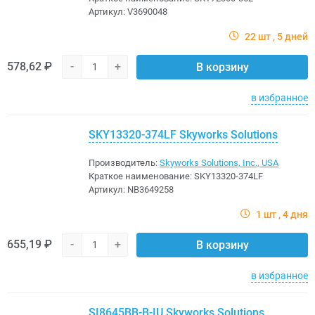
Артикул:
V3690048
22 шт
5 дней
578,62 ₽
-
+
В корзину
в избранное
SKY13320-374LF Skyworks Solutions
Производитель:
Skyworks Solutions, Inc., USA
Краткое наименование:
SKY13320-374LF
Артикул:
NB3649258
1 шт
4 дня
655,19 ₽
-
+
В корзину
в избранное
SI8645BB-B-IU Skyworks Solutions