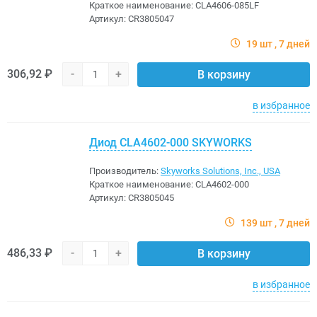
Краткое наименование:
CLA4606-085LF
Артикул:
CR3805047
19 шт
7 дней
306,92 ₽
-
+
В корзину
в избранное
Диод CLA4602-000 SKYWORKS
Производитель:
Skyworks Solutions, Inc., USA
Краткое наименование:
CLA4602-000
Артикул:
CR3805045
139 шт
7 дней
486,33 ₽
-
+
В корзину
в избранное