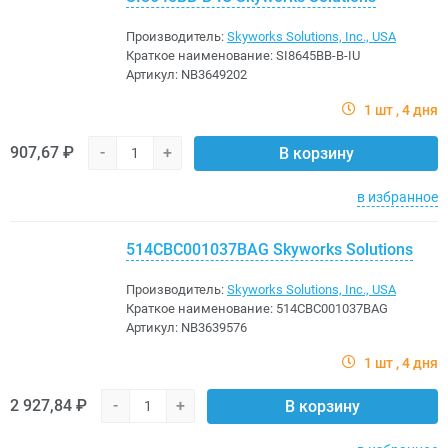
Производитель:
Skyworks Solutions, Inc., USA
Краткое наименование:
SI8645BB-B-IU
Артикул:
NB3649202
1 шт
4 дня
907,67 ₽
-
+
В корзину
в избранное
514CBC001037BAG Skyworks Solutions
Производитель:
Skyworks Solutions, Inc., USA
Краткое наименование:
514CBC001037BAG
Артикул:
NB3639576
1 шт
4 дня
2 927,84 ₽
-
+
В корзину