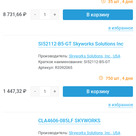
35 шт
4 дня
8 731,66 ₽
-
+
В корзину
в избранное
SI52112-B5-GT Skyworks Solutions Inc
Производитель:
Skyworks Solutions, Inc., USA
Краткое наименование:
SI52112-B5-GT
Артикул:
R3392065
750 шт
4 дня
1 447,32 ₽
-
+
В корзину
в избранное
CLA4606-085LF SKYWORKS
Производитель:
Skyworks Solutions, Inc., USA