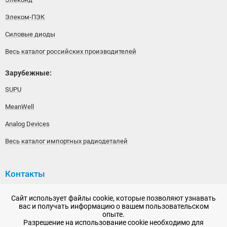
Элеком-ПЭК
Силовые диоды
Весь каталог российских производителей
Зарубежные:
SUPU
MeanWell
Analog Devices
Весь каталог импортных радиодеталей
Контакты
192148, г. Санкт-Петербург, Железнодорожный проспект,
Сайт использует файлы cookie, которые позволяют узнавать
дом 36
вас и получать информацию о вашем пользовательском
опыте.
+7 (812) 565-06-52
Разрешение на использование cookie необходимо для