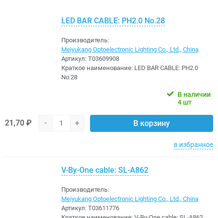
LED BAR CABLE: PH2.0 No.28
Производитель:
Meiyukang Optoelectronic Lighting Co., Ltd., China
Артикул:
Т03609908
Краткое наименование:
LED BAR CABLE: PH2.0
No.28
В наличии
4 шт
21,70 ₽
-
+
В корзину
в избранное
V-By-One cable: SL-A862
Производитель:
Meiyukang Optoelectronic Lighting Co., Ltd., China
Артикул:
Т03611776
Краткое наименование:
V-By-One cable: SL-A862