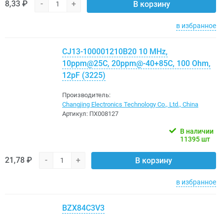
8,33 ₽
-
+
В корзину
в избранное
CJ13-100001210B20 10 MHz,
10ppm@25C, 20ppm@-40+85C, 100 Ohm,
12pF (3225)
Производитель:
Changjing Electronics Technology Co., Ltd., China
Артикул:
ПХ008127
В наличии
11395 шт
21,78 ₽
-
+
В корзину
в избранное
BZX84C3V3