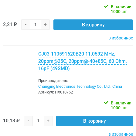
В наличии
1000 шт
2,21 ₽
-
+
В корзину
в избранное
CJ03-110591620B20 11.0592 MHz,
20ppm@25C, 20ppm@-40+85C, 60 Ohm,
16pF (49SMD)
Производитель:
Changjing Electronics Technology Co., Ltd., China
Артикул:
ПХ010762
В наличии
1000 шт
10,13 ₽
-
+
В корзину
в избранное