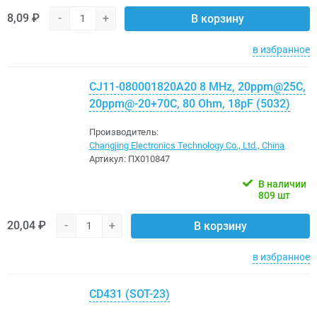
8,09 ₽
-
+
В корзину
в избранное
CJ11-080001820A20 8 MHz, 20ppm@25C,
20ppm@-20+70C, 80 Ohm, 18pF (5032)
Производитель:
Changjing Electronics Technology Co., Ltd., China
Артикул:
ПХ010847
В наличии
809 шт
20,04 ₽
-
+
В корзину
в избранное
CD431 (SOT-23)