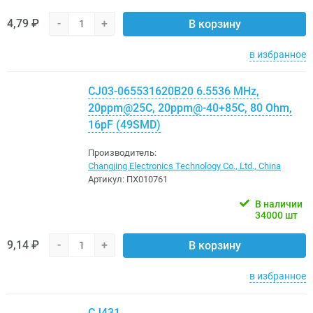
4,79 ₽
-
+
В корзину
в избранное
CJ03-065531620B20 6.5536 MHz,
20ppm@25C, 20ppm@-40+85C, 80 Ohm,
16pF (49SMD)
Производитель:
Changjing Electronics Technology Co., Ltd., China
Артикул:
ПХ010761
В наличии
34000 шт
9,14 ₽
-
+
В корзину
в избранное
CJ431