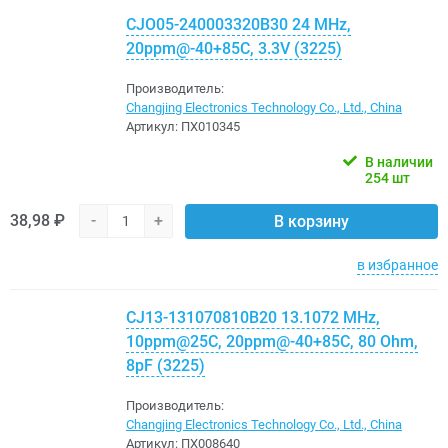
CJO05-240003320B30 24 MHz,
20ppm@-40+85C, 3.3V (3225)
Производитель:
Changjing Electronics Technology Co., Ltd., China
Артикул:
ПХ010345
В наличии
254 шт
38,98 ₽
-
+
В корзину
в избранное
CJ13-131070810B20 13.1072 MHz,
10ppm@25C, 20ppm@-40+85C, 80 Ohm,
8pF (3225)
Производитель:
Changjing Electronics Technology Co., Ltd., China
Артикул:
ПХ008640