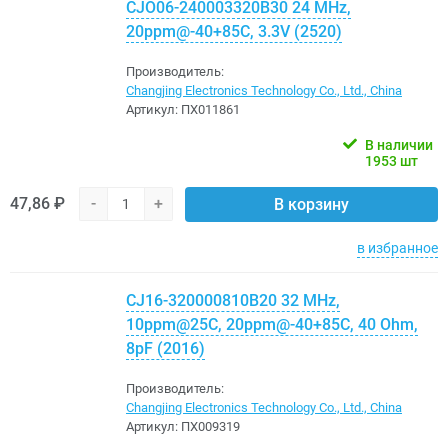
CJO06-240003320B30 24 MHz,
20ppm@-40+85C, 3.3V (2520)
Производитель:
Changjing Electronics Technology Co., Ltd., China
Артикул:
ПХ011861
В наличии
1953 шт
47,86 ₽
-
+
В корзину
в избранное
CJ16-320000810B20 32 MHz,
10ppm@25C, 20ppm@-40+85C, 40 Ohm,
8pF (2016)
Производитель:
Changjing Electronics Technology Co., Ltd., China
Артикул:
ПХ009319