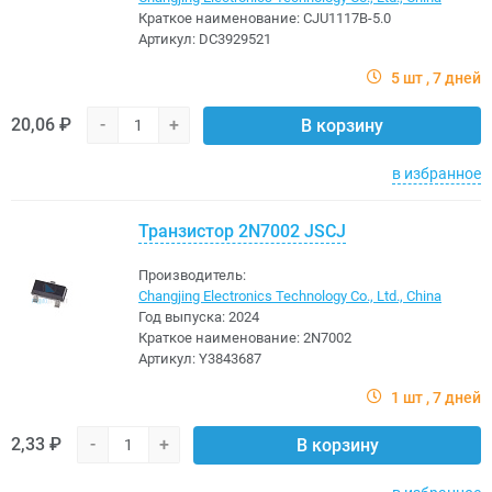
Краткое наименование:
CJU1117B-5.0
Артикул:
DC3929521
5 шт
7 дней
20,06 ₽
-
+
В корзину
в избранное
Транзистор 2N7002 JSCJ
Производитель:
Changjing Electronics Technology Co., Ltd., China
Год выпуска:
2024
Краткое наименование:
2N7002
Артикул:
Y3843687
1 шт
7 дней
2,33 ₽
-
+
В корзину