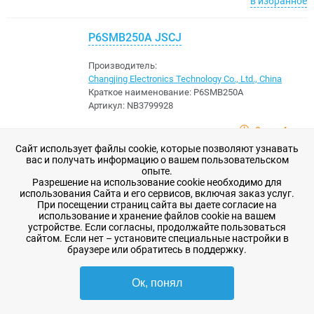
в избранное
P6SMB250A JSCJ
Производитель:
Changjing Electronics Technology Co., Ltd., China
Краткое наименование:
P6SMB250A
Артикул:
NB3799928
8 шт
4 дня
Сайт использует файлы cookie, которые позволяют узнавать
29,07 ₽
-
+
В корзину
вас и получать информацию о вашем пользовательском
опыте.
Разрешение на использование cookie необходимо для
в избранное
использования Сайта и его сервисов, включая заказ услуг.
При посещении страниц сайта вы даете согласие на
использование и хранение файлов cookie на вашем
B5819W SL JSCJ
устройстве. Если согласны, продолжайте пользоваться
сайтом. Если нет – установите специальные настройки в
браузере или обратитесь в поддержку.
Производитель:
Changjing Electronics Technology Co., Ltd., China
Ок, понял
Краткое наименование:
B5819W SL
Артикул:
DC3799261