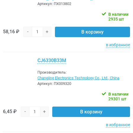
Артикул:
ПХ013802
В наличии
2935 шт
58,16 ₽
-
+
В корзину
в избранное
CJ6330B33M
Производитель:
Changjing Electronics Technology Co., Ltd., China
Артикул:
ПХ009320
В наличии
29301 шт
6,45 ₽
-
+
В корзину
в избранное