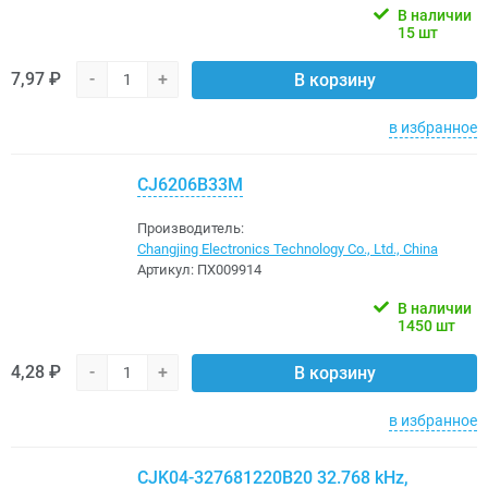
В наличии
15 шт
7,97 ₽
-
+
В корзину
в избранное
CJ6206B33M
Производитель:
Changjing Electronics Technology Co., Ltd., China
Артикул:
ПХ009914
В наличии
1450 шт
4,28 ₽
-
+
В корзину
в избранное
CJK04-327681220B20 32.768 kHz,