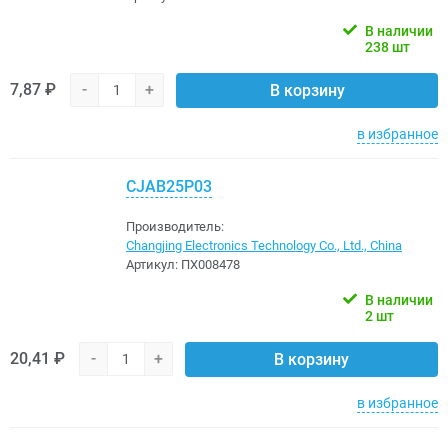
В наличии
238 шт
7,87 ₽
-
+
В корзину
в избранное
CJAB25P03
Производитель:
Changjing Electronics Technology Co., Ltd., China
Артикул:
ПХ008478
В наличии
2 шт
20,41 ₽
-
+
В корзину
в избранное