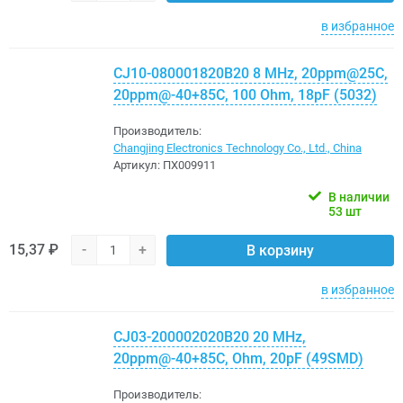
в избранное
CJ10-080001820B20 8 MHz, 20ppm@25C,
20ppm@-40+85C, 100 Ohm, 18pF (5032)
Производитель:
Changjing Electronics Technology Co., Ltd., China
Артикул:
ПХ009911
В наличии
53 шт
15,37 ₽
-
+
В корзину
в избранное
CJ03-200002020B20 20 MHz,
20ppm@-40+85C, Ohm, 20pF (49SMD)
Производитель: