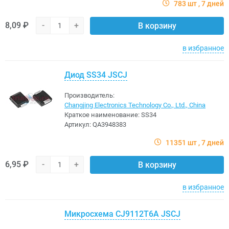
783 шт
7 дней
8,09 ₽
-
+
В корзину
в избранное
Диод SS34 JSCJ
Производитель:
Changjing Electronics Technology Co., Ltd., China
Краткое наименование:
SS34
Артикул:
QA3948383
11351 шт
7 дней
6,95 ₽
-
+
В корзину
в избранное
Микросхема CJ9112T6A JSCJ