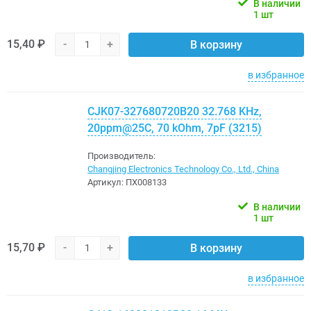
В наличии
1 шт
15,40 ₽
-
+
В корзину
в избранное
CJK07-327680720B20 32.768 KHz,
20ppm@25C, 70 kOhm, 7pF (3215)
Производитель:
Changjing Electronics Technology Co., Ltd., China
Артикул:
ПХ008133
В наличии
1 шт
15,70 ₽
-
+
В корзину
в избранное