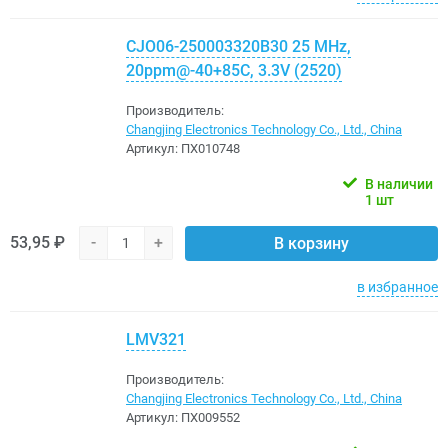
CJO06-250003320B30 25 MHz,
20ppm@-40+85C, 3.3V (2520)
Производитель:
Changjing Electronics Technology Co., Ltd., China
Артикул:
ПХ010748
В наличии
1 шт
53,95 ₽
-
+
В корзину
в избранное
LMV321
Производитель:
Changjing Electronics Technology Co., Ltd., China
Артикул:
ПХ009552