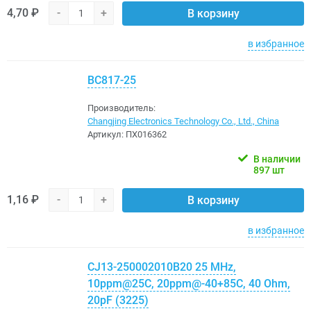
4,70 ₽
-
+
В корзину
в избранное
BC817-25
Производитель:
Changjing Electronics Technology Co., Ltd., China
Артикул:
ПХ016362
В наличии
897 шт
1,16 ₽
-
+
В корзину
в избранное
CJ13-250002010B20 25 MHz,
10ppm@25C, 20ppm@-40+85C, 40 Ohm,
20pF (3225)