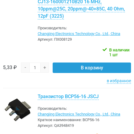
CJ13-160001210B20 16 MHz,
10ppm@25C, 20ppm@-40+85C, 40 Ohm,
12pF (3225)
Производитель:
Changjing Electronics Technology Co., Ltd., China
Артикул:
ПХ008129
В наличии
1 шт
5,33 ₽
-
+
В корзину
в избранное
Транзистор BCP56-16 JSCJ
Производитель:
Changjing Electronics Technology Co., Ltd., China
Краткое наименование:
BCP56-16
Артикул:
QA3948419