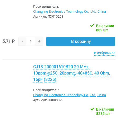
Производитель:
Changjing Electronics Technology Co., Ltd., China
Артикул:
ПХ010253
В наличии
889 шт
5,71 ₽
-
+
В корзину
в избранное
CJ13-200001610B20 20 MHz,
10ppm@25C, 20ppm@-40+85C, 40 Ohm,
16pF (3225)
Производитель:
Changjing Electronics Technology Co., Ltd., China
Артикул:
ПХ008822
В наличии
8285 шт