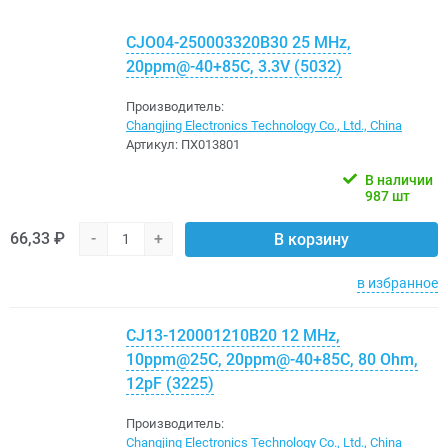
CJO04-250003320B30 25 MHz,
20ppm@-40+85C, 3.3V (5032)
Производитель:
Changjing Electronics Technology Co., Ltd., China
Артикул:
ПХ013801
В наличии
987 шт
66,33 ₽
-
+
В корзину
в избранное
CJ13-120001210B20 12 MHz,
10ppm@25C, 20ppm@-40+85C, 80 Ohm,
12pF (3225)
Производитель:
Changjing Electronics Technology Co., Ltd., China