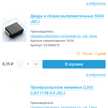
в избранное
Диоды и сборки выпрямительные SK34
JSCJ
Производитель:
Changjing Electronics Technology Co., Ltd., China
Краткое наименование:
SK34
Артикул:
DC3944272
752 шт
7 дней
8,39 ₽
-
+
В корзину
в избранное
Преобразователи линейные (LDO)
CJU1117B-5.0 JSCJ
Производитель:
Changjing Electronics Technology Co., Ltd., China