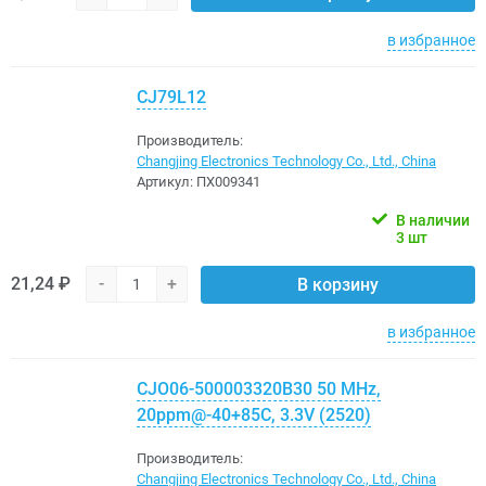
в избранное
CJ79L12
Производитель:
Changjing Electronics Technology Co., Ltd., China
Артикул:
ПХ009341
В наличии
3 шт
21,24 ₽
-
+
В корзину
в избранное
CJO06-500003320B30 50 MHz,
20ppm@-40+85C, 3.3V (2520)
Производитель:
Changjing Electronics Technology Co., Ltd., China