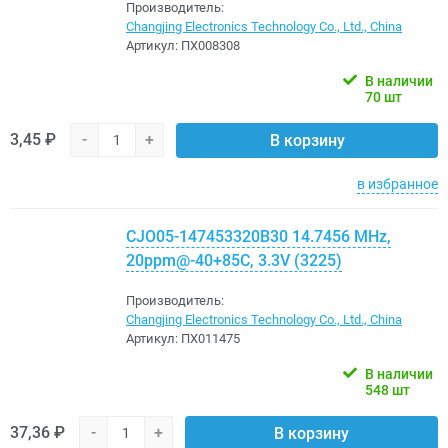
Производитель:
Changjing Electronics Technology Co., Ltd., China
Артикул:
ПХ008308
В наличии
70 шт
3,45 ₽
-
+
В корзину
в избранное
CJO05-147453320B30 14.7456 MHz,
20ppm@-40+85C, 3.3V (3225)
Производитель:
Changjing Electronics Technology Co., Ltd., China
Артикул:
ПХ011475
В наличии
548 шт
37,36 ₽
-
+
В корзину