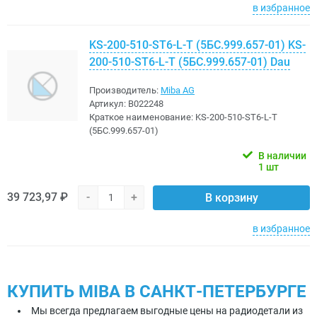
в избранное
KS-200-510-ST6-L-T (5БС.999.657-01) KS-
200-510-ST6-L-T (5БС.999.657-01) Dau
Производитель:
Miba AG
Артикул:
B022248
Краткое наименование:
KS-200-510-ST6-L-T
(5БС.999.657-01)
В наличии
1 шт
39 723,97 ₽
-
+
В корзину
в избранное
КУПИТЬ MIBA В САНКТ-ПЕТЕРБУРГЕ
Мы всегда предлагаем выгодные цены на радиодетали из