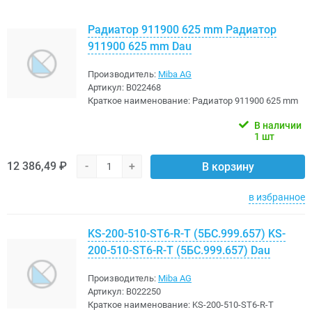
Радиатор 911900 625 mm Радиатор
911900 625 mm Dau
Производитель:
Miba AG
Артикул:
B022468
Краткое наименование:
Радиатор 911900 625 mm
В наличии
1 шт
12 386,49 ₽
-
+
В корзину
в избранное
KS-200-510-ST6-R-T (5БС.999.657) KS-
200-510-ST6-R-T (5БС.999.657) Dau
Производитель:
Miba AG
Артикул:
B022250
Краткое наименование:
KS-200-510-ST6-R-T