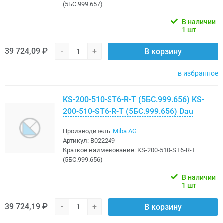
(5БС.999.657)
В наличии
1 шт
39 724,09 ₽
-
+
В корзину
в избранное
KS-200-510-ST6-R-T (5БС.999.656) KS-
200-510-ST6-R-T (5БС.999.656) Dau
Производитель:
Miba AG
Артикул:
B022249
Краткое наименование:
KS-200-510-ST6-R-T
(5БС.999.656)
В наличии
1 шт
39 724,19 ₽
-
+
В корзину