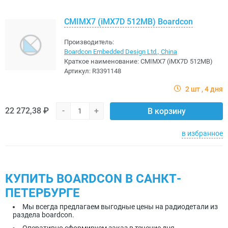
CMIMX7 (iMX7D 512MB) Boardcon
Производитель:
Boardcon Embedded Design Ltd., China
Краткое наименование:
CMIMX7 (iMX7D 512MB)
Артикул:
R3391148
2 шт
4 дня
22 272,38 ₽
-
+
В корзину
в избранное
КУПИТЬ BOARDCON В САНКТ-
ПЕТЕРБУРГЕ
Мы всегда предлагаем выгодные цены на радиодетали из
раздела boardcon.
Оперативно сформируем заказ в течение дня.