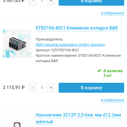
3 061,63 ₽
-
+
В корзину
в избранное
0TB2104.4021 Клеммная колодка B&R
Производитель:
B&R Industrial Automation GmbH, Germany
Артикул:
OZ0TB2104.4021
Краткое наименование:
0TB2104.4021 Клеммная
колодка B&R
В наличии
9 шт
2 115,91 ₽
-
+
В корзину
в избранное
Наконечник 2C12P 2,5-6кв. мм d12.2мм
жёлтый