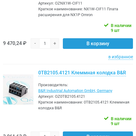
Артикул:
OZNX1W-CIF11
Краткое наименование:
NX1W-CIF11 Плата
расширения для NX1P Omron
В наличии
9 шт
9 470,24 ₽
-
+
В корзину
в избранное
0TB2105.4121 Клеммная колодка B&R
Производитель:
B&R Industrial Automation GmbH, Germany
Артикул:
OZ0TB2105.4121
Краткое наименование:
0TB2105.4121 Клеммная
колодка B&R
В наличии
9 шт