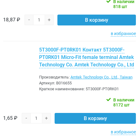
В наличии
818 шт
18,87 ₽
-
+
В корзину
в избранное
5T3000F-PT0RK01 Контакт 5T3000F-
PT0RK01 Micro-Fit female terminal Amtek
Technology Co. Amtek Technology Co., Ltd
Производитель:
Amtek Technology Co., Ltd., Taiwan
Артикул:
B016655
Краткое наименование:
5T3000F-PT0RK01
В наличии
8172 шт
1,65 ₽
-
+
В корзину
в избранное