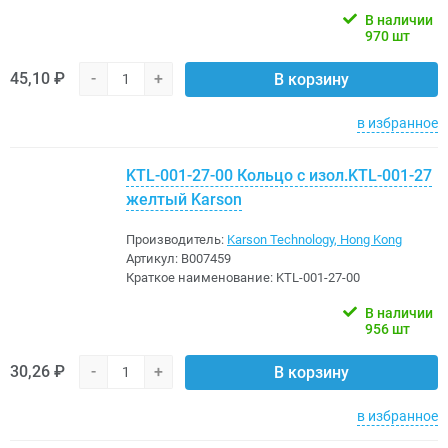
В наличии
970 шт
45,10 ₽
-
+
В корзину
в избранное
KTL-001-27-00 Кольцо с изол.KTL-001-27
желтый Karson
Производитель:
Karson Technology, Hong Kong
Артикул:
B007459
Краткое наименование:
KTL-001-27-00
В наличии
956 шт
30,26 ₽
-
+
В корзину
в избранное