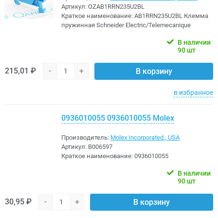
Артикул:
OZAB1RRN235U2BL
Краткое наименование:
AB1RRN235U2BL Клемма
пружинная Schneider Electric/Telemecanique
В наличии
90 шт
215,01 ₽
-
+
В корзину
в избранное
0936010055 0936010055 Molex
Производитель:
Molex Incorporated., USA
Артикул:
B006597
Краткое наименование:
0936010055
В наличии
90 шт
30,95 ₽
-
+
В корзину