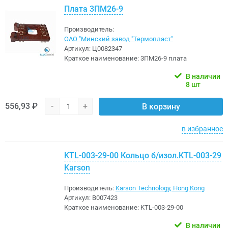
Плата 3ПМ26-9
Производитель:
ОАО "Минский завод "Термопласт"
Артикул:
Ц0082347
Краткое наименование:
3ПМ26-9 плата
В наличии
8 шт
556,93 ₽
-
+
В корзину
в избранное
KTL-003-29-00 Кольцо б/изол.KTL-003-29
Karson
Производитель:
Karson Technology, Hong Kong
Артикул:
B007423
Краткое наименование:
KTL-003-29-00
В наличии