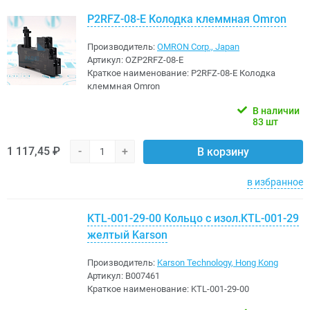
P2RFZ-08-E Колодка клеммная Omron
Производитель:
OMRON Corp., Japan
Артикул:
OZP2RFZ-08-E
Краткое наименование:
P2RFZ-08-E Колодка
клеммная Omron
В наличии
83 шт
1 117,45 ₽
-
+
В корзину
в избранное
KTL-001-29-00 Кольцо с изол.KTL-001-29
желтый Karson
Производитель:
Karson Technology, Hong Kong
Артикул:
B007461
Краткое наименование:
KTL-001-29-00