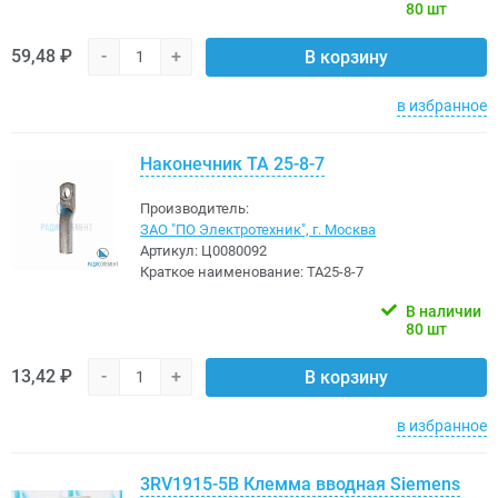
80 шт
59,48 ₽
-
+
В корзину
в избранное
Наконечник ТА 25-8-7
Производитель:
ЗАО "ПО Электротехник", г. Москва
Артикул:
Ц0080092
Краткое наименование:
ТА25-8-7
В наличии
80 шт
13,42 ₽
-
+
В корзину
в избранное
3RV1915-5B Клемма вводная Siemens