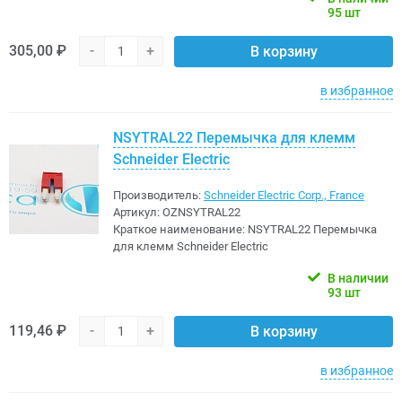
95 шт
305,00 ₽
-
+
В корзину
в избранное
NSYTRAL22 Перемычка для клемм
Schneider Electric
Производитель:
Schneider Electric Corp., France
Артикул:
OZNSYTRAL22
Краткое наименование:
NSYTRAL22 Перемычка
для клемм Schneider Electric
В наличии
93 шт
119,46 ₽
-
+
В корзину
в избранное