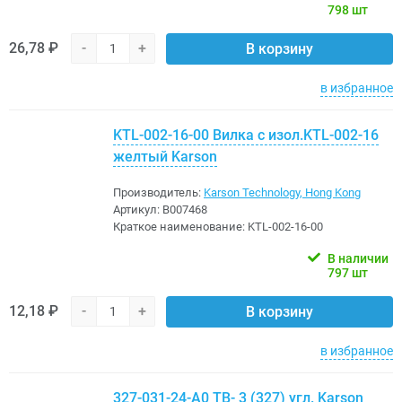
798 шт
26,78 ₽
-
+
В корзину
в избранное
KTL-002-16-00 Вилка с изол.KTL-002-16
желтый Karson
Производитель:
Karson Technology, Hong Kong
Артикул:
B007468
Краткое наименование:
KTL-002-16-00
В наличии
797 шт
12,18 ₽
-
+
В корзину
в избранное
327-031-24-A0 ТВ- 3 (327) угл. Karson