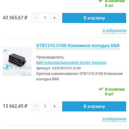
В наличии
8 шт
43 365,67 ₽
-
+
В корзину
в избранное
0TB1310.3100 Клеммная колодка B&R
Производитель:
B&R Industrial Automation GmbH, Germany
Артикул:
OZ0TB1310.3100
Краткое наименование:
0TB1310.3100 Клеммная
колодка B&R
В наличии
8 шт
13 662,45 ₽
-
+
В корзину
в избранное