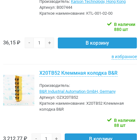
Производитель:
Karson Technology, Hong Kong
Артикул:
B007444
Краткое наименование:
KTL-001-02-00
В наличии
880 шт
36,15 ₽
-
+
В корзину
в избранное
X20TB52 Клеммная колодка B&R
Производитель:
B&R Industrial Automation GmbH, Germany
Артикул:
OZX20TB52
Краткое наименование:
X20TB52 Клеммная
колодка B&R
В наличии
88 шт
3 212,77 ₽
-
+
В корзину