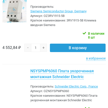
Производитель:
Siemens Semiconductor Group, Germany
Артикул:
OZ3RV1915-5B
Краткое наименование:
3RV1915-5B Клемма
вводная Siemens
В наличии
8 шт
4 552,84 ₽
-
+
В корзину
в избранное
NSYSPMP6060 Плата укороченная
монтажная Schneider Electric
Производитель:
Schneider Electric Corp., France
Артикул:
OZNSYSPMP6060
Краткое наименование:
NSYSPMP6060 Плата
укороченная монтажная Schneider Electric