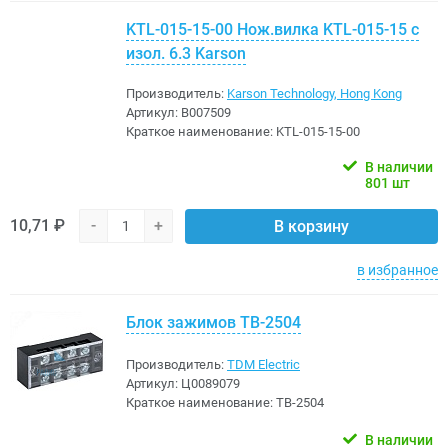
KTL-015-15-00 Нож.вилка KTL-015-15 с
изол. 6.3 Karson
Производитель:
Karson Technology, Hong Kong
Артикул:
B007509
Краткое наименование:
KTL-015-15-00
В наличии
801 шт
10,71 ₽
-
+
В корзину
в избранное
Блок зажимов TB-2504
Производитель:
TDM Electric
Артикул:
Ц0089079
Краткое наименование:
TB-2504
В наличии