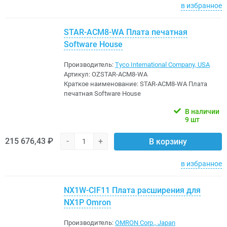
в избранное
STAR-ACM8-WA Плата печатная
Software House
Производитель:
Tyco International Company, USA
Артикул:
OZSTAR-ACM8-WA
Краткое наименование:
STAR-ACM8-WA Плата
печатная Software House
В наличии
9 шт
215 676,43 ₽
-
+
В корзину
в избранное
NX1W-CIF11 Плата расширения для
NX1P Omron
Производитель:
OMRON Corp., Japan