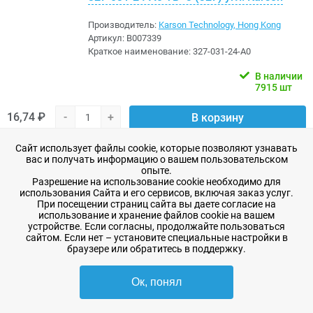
Производитель:
Karson Technology, Hong Kong
Артикул:
B007339
Краткое наименование:
327-031-24-A0
В наличии
7915 шт
16,74 ₽
-
+
В корзину
в избранное
Сайт использует файлы cookie, которые позволяют узнавать
вас и получать информацию о вашем пользовательском
опыте.
Разрешение на использование cookie необходимо для
376-021-11-00 ТВ- 2 (376) Karson
использования Сайта и его сервисов, включая заказ услуг.
При посещении страниц сайта вы даете согласие на
Производитель:
Karson Technology, Hong Kong
использование и хранение файлов cookie на вашем
Артикул:
B007320
устройстве. Если согласны, продолжайте пользоваться
сайтом. Если нет – установите специальные настройки в
Краткое наименование:
376-021-11-00
браузере или обратитесь в поддержку.
В наличии
77 шт
Ок, понял
29,22 ₽
-
+
В корзину