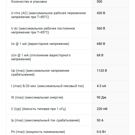
Количество в упаковке
500
U rms (AC) (максимальное рабочее переменное
420 В
напряжение при Т=85°C)
U dc (максимальное рабочее постоянное
560 В
напряжение при Т=85°C)
Uv @ 1 мА (варисторное напряжение)
680 В
±Uv @ 1 мА (отклонение варисторного
68 В
напряжения)
Up (max) (максимальное напряжение
1120 В
срабатывания)
I (max) 8/20 мкс (максимальный пиковый ток)
4.5 кА
W (max) (максимальная энергия)
90 Дж
C (typ) (ёмкость типовая при 1 кГц)
220 пФ
Ip (max) (максимальный ток срабатывания)
50 А
Pn (max) (мощность номинальная)
0.6 Вт