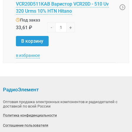
VCR20D511KAB Варистор VCR20D - 510 Uv
FNR-
320 Urms 10% HTN Hitano
Под
Под заказ
7,87 
33,61 ₽
-
+
В 
В корзину
в избранное
в изб
РадиоЭлемент
Оптовая продажа электронных компонентов и радиодеталей с
доставкой по всей России
Политика конфиденциальности
Соглашение пользователя