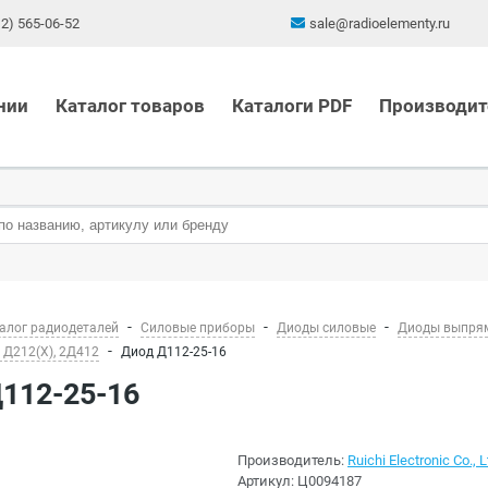
12) 565-06-52
sale@radioelementy.ru
нии
Каталог товаров
Каталоги PDF
Производит
алог радиодеталей
Силовые приборы
Диоды силовые
Диоды выпря
 Д212(Х), 2Д412
Диод Д112-25-16
Д112-25-16
Производитель:
Ruichi Electronic Co., L
Артикул:
Ц0094187