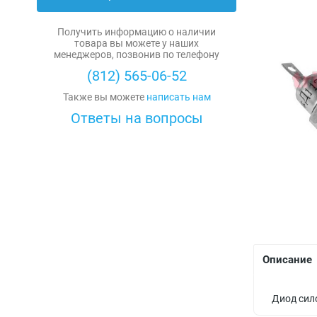
Диоды силовые
Получить информацию о наличии
Охладители
товара вы можете у наших
менеджеров, позвонив по телефону
Силовые модули
(812) 565-06-52
Также вы можете
написать нам
Тиристоры силовые
Ответы на вопросы
Резисторы
Мощные резисторы
Конденсаторы
Переменные резисторы
Высоковольтные
Микросхемы
Резисторы общего назначения
Керамические
Allegro
Диоды
Прецизионные резисторы
Комбинированные
Alliance Memory
Диоды выпрямительные
Стабилитроны
Описание
Варисторы (нелинейные резисторы)
Металлобумажные
Alps Alpine
Варикапы
Д814-Д818
Транзисторы
Диод сил
Высоковольтные резисторы
Оксидно-полупроводниковые
Altera
Диодные столбы, мосты, сборки
Стабилитроны 2С
IGBT транзисторы