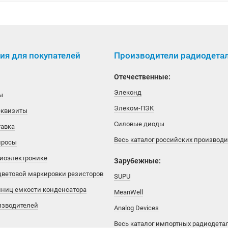
я для покупателей
Производители радиодета
Отечественные:
Элеконд
ы
Элеком-ПЭК
еквизиты
Силовые диоды
тавка
Весь каталог российских производ
просы
диоэлектронике
Зарубежные:
цветовой маркировки резисторов
SUPU
иниц емкости конденсатора
MeanWell
изводителей
Analog Devices
Весь каталог импортных радиодета