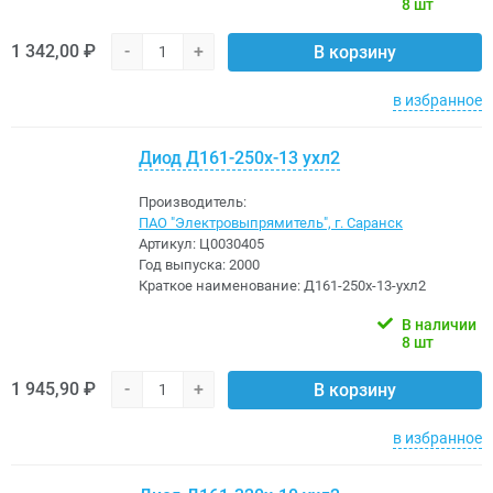
8 шт
1 342,00 ₽
-
+
В корзину
в избранное
Диод Д161-250х-13 ухл2
Производитель:
ПАО "Электровыпрямитель", г. Саранск
Артикул:
Ц0030405
Год выпуска:
2000
Краткое наименование:
Д161-250х-13-ухл2
В наличии
8 шт
1 945,90 ₽
-
+
В корзину
в избранное