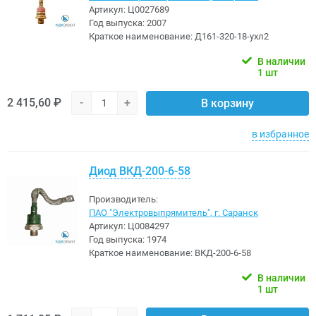
Артикул:
Ц0027689
Год выпуска:
2007
Краткое наименование:
Д161-320-18-ухл2
В наличии
1 шт
2 415,60 ₽
-
+
В корзину
в избранное
Диод ВКД-200-6-58
Производитель:
ПАО "Электровыпрямитель", г. Саранск
Артикул:
Ц0084297
Год выпуска:
1974
Краткое наименование:
ВКД-200-6-58
В наличии
1 шт