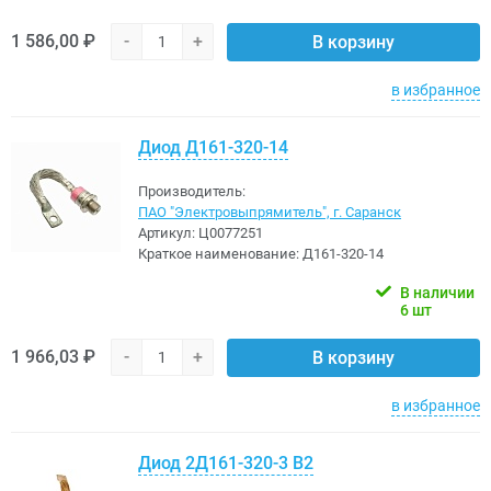
1 586,00 ₽
-
+
В корзину
в избранное
Диод Д161-320-14
Производитель:
ПАО "Электровыпрямитель", г. Саранск
Артикул:
Ц0077251
Краткое наименование:
Д161-320-14
В наличии
6 шт
1 966,03 ₽
-
+
В корзину
в избранное
Диод 2Д161-320-3 В2