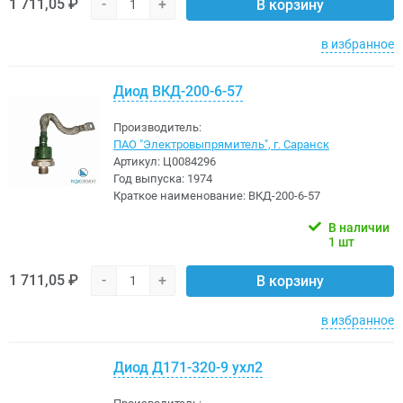
1 711,05 ₽
-
+
В корзину
в избранное
Диод ВКД-200-6-57
Производитель:
ПАО "Электровыпрямитель", г. Саранск
Артикул:
Ц0084296
Год выпуска:
1974
Краткое наименование:
ВКД-200-6-57
В наличии
1 шт
1 711,05 ₽
-
+
В корзину
в избранное
Диод Д171-320-9 ухл2