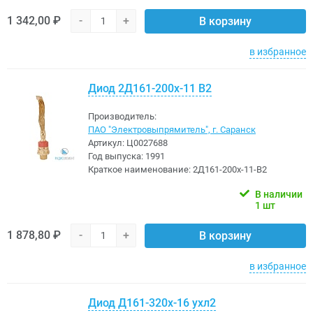
1 342,00 ₽
-
+
В корзину
в избранное
Диод 2Д161-200х-11 В2
Производитель:
ПАО "Электровыпрямитель", г. Саранск
Артикул:
Ц0027688
Год выпуска:
1991
Краткое наименование:
2Д161-200х-11-В2
В наличии
1 шт
1 878,80 ₽
-
+
В корзину
в избранное
Диод Д161-320х-16 ухл2