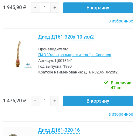
1 945,90 ₽
-
+
В корзину
в избранное
Диод Д161-320х-10 ухл2
Производитель:
ПАО "Электровыпрямитель", г. Саранск
Артикул:
Ц0013641
Год выпуска:
1990
Краткое наименование:
Д161-320х-10-ухл2
В наличии
47 шт
1 476,20 ₽
-
+
В корзину
в избранное
Диод Д161-320-16