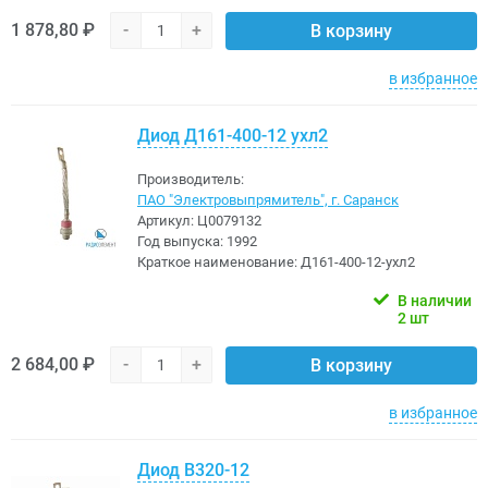
1 878,80 ₽
-
+
В корзину
в избранное
Диод Д161-400-12 ухл2
Производитель:
ПАО "Электровыпрямитель", г. Саранск
Артикул:
Ц0079132
Год выпуска:
1992
Краткое наименование:
Д161-400-12-ухл2
В наличии
2 шт
2 684,00 ₽
-
+
В корзину
в избранное
Диод В320-12