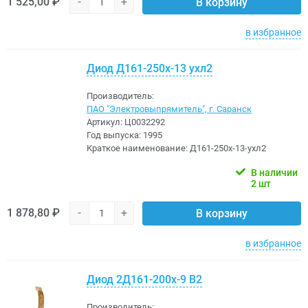
1 525,00 ₽
-
+
В корзину
в избранное
Диод Д161-250х-13 ухл2
Производитель:
ПАО "Электровыпрямитель", г. Саранск
Артикул:
Ц0032292
Год выпуска:
1995
Краткое наименование:
Д161-250х-13-ухл2
В наличии
2 шт
1 878,80 ₽
-
+
В корзину
в избранное
Диод 2Д161-200х-9 В2
Производитель: