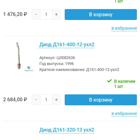
1 шт
1 476,20 ₽
-
+
В корзину
в избранное
Диод Д161-400-12-ухл2
Артикул:
Ц0082636
Год выпуска:
1996
Краткое наименование:
Д161-400-12-ухл2
В наличии
1 шт
2 684,00 ₽
-
+
В корзину
в избранное
Диод Д161-320-13 ухл2