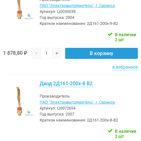
ПАО "Электровыпрямитель", г. Саранск
Артикул:
Ц0030039
Год выпуска:
2004
Краткое наименование:
2Д161-200х-9-В2
В наличии
2 шт
1 878,80 ₽
-
+
В корзину
в избранное
Диод 2Д161-200х-8 В2
Производитель:
ПАО "Электровыпрямитель", г. Саранск
Артикул:
Ц0072654
Год выпуска:
2007
Краткое наименование:
2Д161-200х-8-В2
В наличии
2 шт