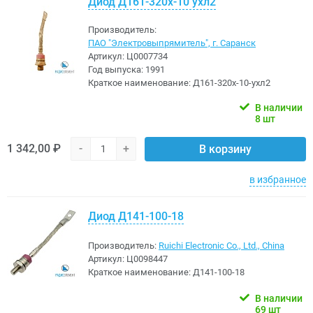
Диод Д161-320х-10 ухл2
Производитель:
ПАО "Электровыпрямитель", г. Саранск
Артикул:
Ц0007734
Год выпуска:
1991
Краткое наименование:
Д161-320х-10-ухл2
В наличии
8 шт
1 342,00 ₽
-
+
В корзину
в избранное
Диод Д141-100-18
Производитель:
Ruichi Electronic Co., Ltd., China
Артикул:
Ц0098447
Краткое наименование:
Д141-100-18
В наличии
69 шт