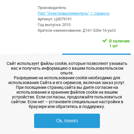
Производитель:
ПАО "Электровыпрямитель", г. Саранск
Артикул:
Ц0079191
Год выпуска:
2010
Краткое наименование:
Д161-320х-16-ухл2
В наличии
1 шт
2 147,20 ₽
-
+
В корзину
Сайт использует файлы cookie, которые позволяют узнавать
вас и получать информацию о вашем пользовательском
в избранное
опыте.
Разрешение на использование cookie необходимо для
использования Сайта и его сервисов, включая заказ услуг.
Диод Д171-400-3 ухл2
При посещении страниц сайта вы даете согласие на
использование и хранение файлов cookie на вашем
устройстве. Если согласны, продолжайте пользоваться
Производитель:
сайтом. Если нет – установите специальные настройки в
ПАО "Электровыпрямитель", г. Саранск
браузере или обратитесь в поддержку.
Артикул:
Ц0078107
Год выпуска:
2004
Ок, понял
Краткое наименование:
Д171-400-3-ухл2
В наличии