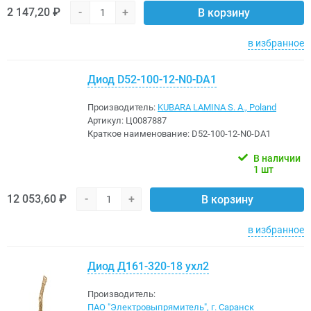
2 147,20 ₽
-
+
В корзину
в избранное
Диод D52-100-12-N0-DA1
Производитель:
KUBARA LAMINA S. A., Poland
Артикул:
Ц0087887
Краткое наименование:
D52-100-12-N0-DA1
В наличии
1 шт
12 053,60 ₽
-
+
В корзину
в избранное
Диод Д161-320-18 ухл2
Производитель:
ПАО "Электровыпрямитель", г. Саранск