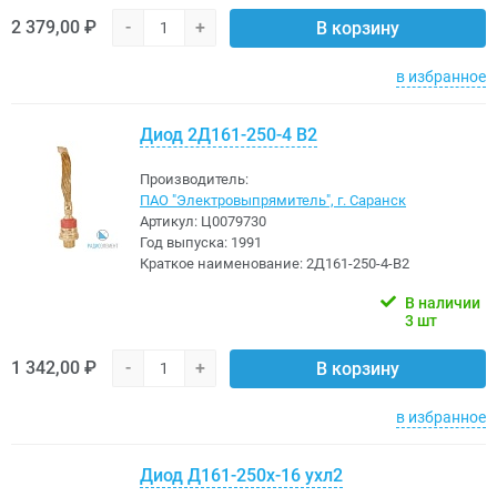
2 379,00 ₽
-
+
В корзину
в избранное
Диод 2Д161-250-4 В2
Производитель:
ПАО "Электровыпрямитель", г. Саранск
Артикул:
Ц0079730
Год выпуска:
1991
Краткое наименование:
2Д161-250-4-В2
В наличии
3 шт
1 342,00 ₽
-
+
В корзину
в избранное
Диод Д161-250х-16 ухл2