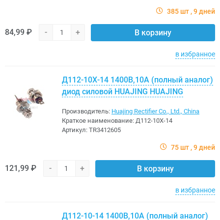
385 шт
9 дней
84,99 ₽
-
+
В корзину
в избранное
Д112-10Х-14 1400В,10A (полный аналог)
диод силовой HUAJING HUAJING
Производитель:
Huajing Rectifier Co., Ltd., China
Краткое наименование:
Д112-10X-14
Артикул:
TR3412605
75 шт
9 дней
121,99 ₽
-
+
В корзину
в избранное
Д112-10-14 1400В,10A (полный аналог)