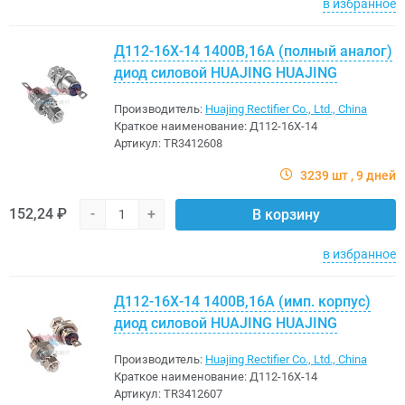
в избранное
Д112-16Х-14 1400В,16A (полный аналог)
диод силовой HUAJING HUAJING
Производитель:
Huajing Rectifier Co., Ltd., China
Краткое наименование:
Д112-16Х-14
Артикул:
TR3412608
3239 шт
9 дней
152,24 ₽
-
+
В корзину
в избранное
Д112-16Х-14 1400В,16A (имп. корпус)
диод силовой HUAJING HUAJING
Производитель:
Huajing Rectifier Co., Ltd., China
Краткое наименование:
Д112-16Х-14
Артикул:
TR3412607