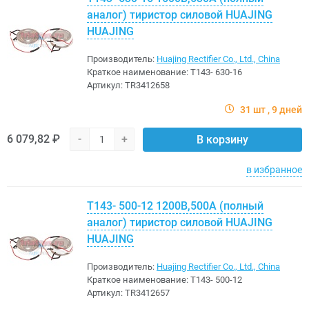
аналог) тиристор силовой HUAJING
HUAJING
Производитель:
Huajing Rectifier Co., Ltd., China
Краткое наименование:
Т143- 630-16
Артикул:
TR3412658
31 шт
9 дней
6 079,82 ₽
-
+
В корзину
в избранное
Т143- 500-12 1200В,500A (полный
аналог) тиристор силовой HUAJING
HUAJING
Производитель:
Huajing Rectifier Co., Ltd., China
Краткое наименование:
Т143- 500-12
Артикул:
TR3412657