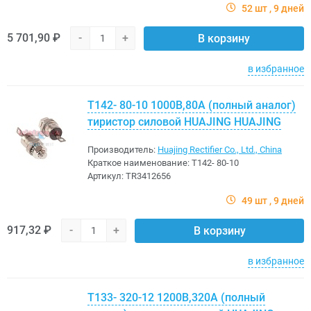
52 шт
9 дней
5 701,90 ₽
-
+
В корзину
в избранное
Т142- 80-10 1000В,80A (полный аналог)
тиристор силовой HUAJING HUAJING
Производитель:
Huajing Rectifier Co., Ltd., China
Краткое наименование:
Т142- 80-10
Артикул:
TR3412656
49 шт
9 дней
917,32 ₽
-
+
В корзину
в избранное
Т133- 320-12 1200В,320A (полный