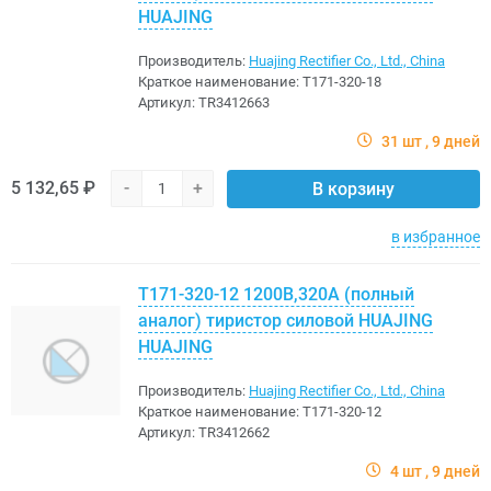
HUAJING
Производитель:
Huajing Rectifier Co., Ltd., China
Краткое наименование:
Т171-320-18
Артикул:
TR3412663
31 шт
9 дней
5 132,65 ₽
-
+
В корзину
в избранное
Т171-320-12 1200В,320A (полный
аналог) тиристор силовой HUAJING
HUAJING
Производитель:
Huajing Rectifier Co., Ltd., China
Краткое наименование:
Т171-320-12
Артикул:
TR3412662
4 шт
9 дней