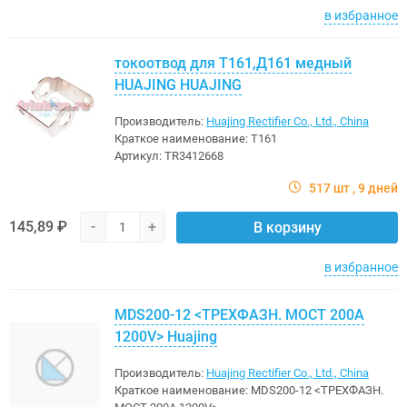
в избранное
токоотвод для Т161,Д161 медный
HUAJING HUAJING
Производитель:
Huajing Rectifier Co., Ltd., China
Краткое наименование:
T161
Артикул:
TR3412668
517 шт
9 дней
145,89 ₽
-
+
В корзину
в избранное
MDS200-12 <ТРЕХФАЗН. МОСТ 200A
1200V> Huajing
Производитель:
Huajing Rectifier Co., Ltd., China
Краткое наименование:
MDS200-12 <ТРЕХФАЗН.