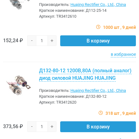
Производитель:
Huajing Rectifier Co., Ltd., China
Краткое наименование:
Д112-25-14
Артикул:
TR3412610
1000 шт
9 дней
152,24 ₽
-
+
В корзину
в избранное
Д132-80-12 1200В,80A (полный аналог)
диод силовой HUAJING HUAJING
Производитель:
Huajing Rectifier Co., Ltd., China
Краткое наименование:
Д132-80-12
Артикул:
TR3412620
318 шт
9 дней
373,56 ₽
-
+
В корзину