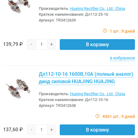
Производитель:
Huajing Rectifier Co., Ltd., China
Краткое наименование:
Дл112-25-16
Артикул:
TR3412639
1 шт
9 дней
139,79 ₽
-
+
В корзину
в избранное
Дл112-10-16 1600В,10A (полный аналог)
диод силовой HUAJING HUAJING
Производитель:
Huajing Rectifier Co., Ltd., China
Краткое наименование:
Дл112-10-16
Артикул:
TR3412638
4061 шт
9 дней
137,60 ₽
-
+
В корзину