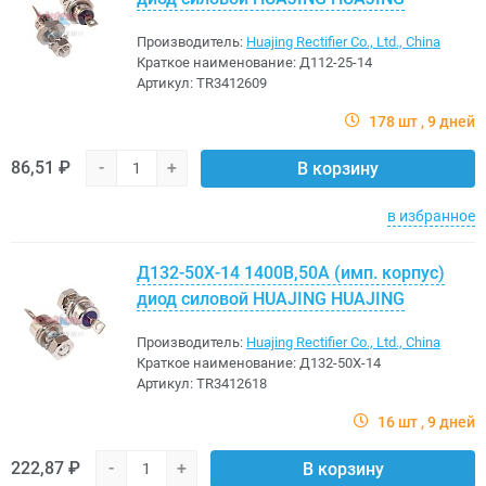
Производитель:
Huajing Rectifier Co., Ltd., China
Краткое наименование:
Д112-25-14
Артикул:
TR3412609
178 шт
9 дней
86,51 ₽
-
+
В корзину
в избранное
Д132-50Х-14 1400В,50A (имп. корпус)
диод силовой HUAJING HUAJING
Производитель:
Huajing Rectifier Co., Ltd., China
Краткое наименование:
Д132-50Х-14
Артикул:
TR3412618
16 шт
9 дней
222,87 ₽
-
+
В корзину