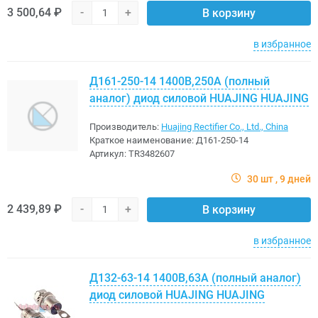
3 500,64 ₽
-
+
В корзину
в избранное
Д161-250-14 1400В,250A (полный
аналог) диод силовой HUAJING HUAJING
Производитель:
Huajing Rectifier Co., Ltd., China
Краткое наименование:
Д161-250-14
Артикул:
TR3482607
30 шт
9 дней
2 439,89 ₽
-
+
В корзину
в избранное
Д132-63-14 1400В,63A (полный аналог)
диод силовой HUAJING HUAJING