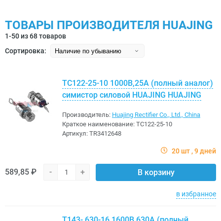
ТОВАРЫ ПРОИЗВОДИТЕЛЯ HUAJING
1-50 из 68 товаров
Сортировка:
ТС122-25-10 1000В,25A (полный аналог)
симистор силовой HUAJING HUAJING
Производитель:
Huajing Rectifier Co., Ltd., China
Краткое наименование:
ТС122-25-10
Артикул:
TR3412648
20 шт
9 дней
589,85 ₽
-
+
В корзину
в избранное
Т143- 630-16 1600В,630A (полный