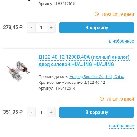
Артикул:
TR3412615
1892 шт
9 дней
278,45 ₽
-
+
В корзину
в избранное
Д122-40-12 1200В,40A (полный аналог)
диод силовой HUAJING HUAJING
Производитель:
Huajing Rectifier Co., Ltd., China
Краткое наименование:
Д122-40-12
Артикул:
TR3412614
70 шт
9 дней
351,95 ₽
-
+
В корзину
в избранное