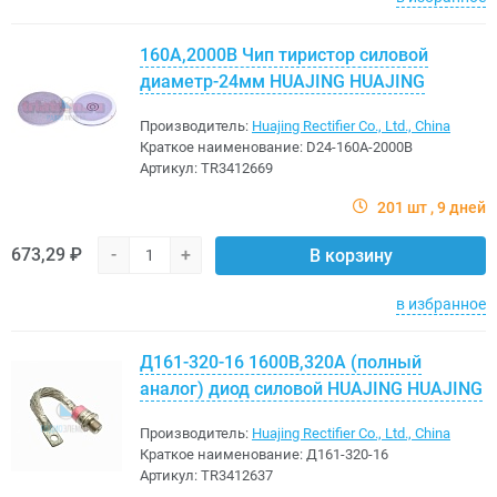
160A,2000В Чип тиристор силовой
диаметр-24мм HUAJING HUAJING
Производитель:
Huajing Rectifier Co., Ltd., China
Краткое наименование:
D24-160A-2000В
Артикул:
TR3412669
201 шт
9 дней
673,29 ₽
-
+
В корзину
в избранное
Д161-320-16 1600В,320A (полный
аналог) диод силовой HUAJING HUAJING
Производитель:
Huajing Rectifier Co., Ltd., China
Краткое наименование:
Д161-320-16
Артикул:
TR3412637