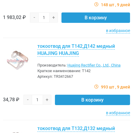
148 шт
9 дней
1 983,02 ₽
-
+
В корзину
в избранное
токоотвод для Т142,Д142 медный
HUAJING HUAJING
Производитель:
Huajing Rectifier Co., Ltd., China
Краткое наименование:
Т142
Артикул:
TR3412667
993 шт
9 дней
34,78 ₽
-
+
В корзину
в избранное
токоотвод для Т132,Д132 медный