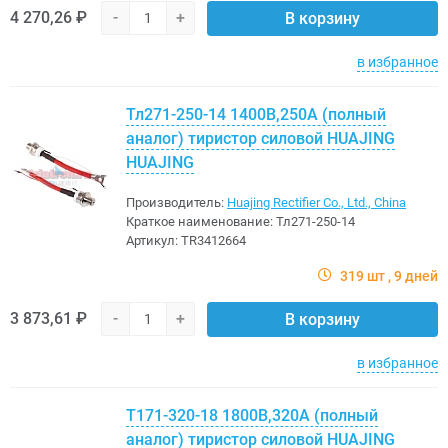
4 270,26 ₽
-
+
В корзину
в избранное
Тл271-250-14 1400В,250A (полный
аналог) тиристор силовой HUAJING
HUAJING
Производитель:
Huajing Rectifier Co., Ltd., China
Краткое наименование:
Тл271-250-14
Артикул:
TR3412664
319 шт
9 дней
3 873,61 ₽
-
+
В корзину
в избранное
Т171-320-18 1800В,320A (полный
аналог) тиристор силовой HUAJING