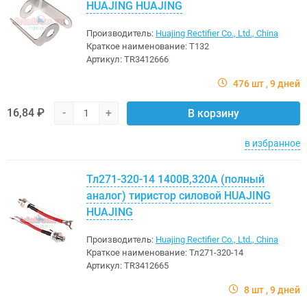
HUAJING HUAJING
Производитель:
Huajing Rectifier Co., Ltd., China
Краткое наименование:
Т132
Артикул:
TR3412666
476 шт
9 дней
16,84 ₽
-
+
В корзину
в избранное
Тл271-320-14 1400В,320A (полный
аналог) тиристор силовой HUAJING
HUAJING
Производитель:
Huajing Rectifier Co., Ltd., China
Краткое наименование:
Тл271-320-14
Артикул:
TR3412665
8 шт
9 дней