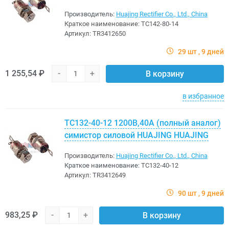
Производитель:
Huajing Rectifier Co., Ltd., China
Краткое наименование:
ТС142-80-14
Артикул:
TR3412650
29 шт
9 дней
1 255,54 ₽
-
+
В корзину
в избранное
ТС132-40-12 1200В,40A (полный аналог)
симистор силовой HUAJING HUAJING
Производитель:
Huajing Rectifier Co., Ltd., China
Краткое наименование:
ТС132-40-12
Артикул:
TR3412649
90 шт
9 дней
983,25 ₽
-
+
В корзину