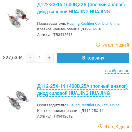
Д122-32-16 1600В,32A (полный аналог)
диод силовой HUAJING HUAJING
Производитель:
Huajing Rectifier Co., Ltd., China
Краткое наименование:
Д122-32-16
Артикул:
TR3412613
70 шт
9 дней
327,63 ₽
-
+
В корзину
в избранное
Д112-25Х-14 1400В,25A (полный аналог)
диод силовой HUAJING HUAJING
Производитель:
Huajing Rectifier Co., Ltd., China
Краткое наименование:
Д112-25Х-14
Артикул:
TR3412612
4 шт
9 дней