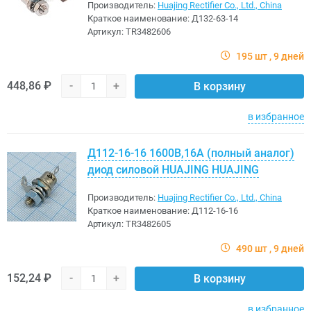
Производитель:
Huajing Rectifier Co., Ltd., China
Краткое наименование:
Д132-63-14
Артикул:
TR3482606
195 шт
9 дней
448,86 ₽
-
+
В корзину
в избранное
Д112-16-16 1600В,16A (полный аналог)
диод силовой HUAJING HUAJING
Производитель:
Huajing Rectifier Co., Ltd., China
Краткое наименование:
Д112-16-16
Артикул:
TR3482605
490 шт
9 дней
152,24 ₽
-
+
В корзину
в избранное