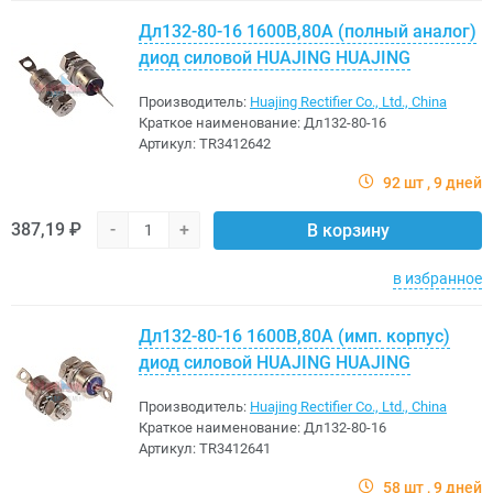
Дл132-80-16 1600В,80A (полный аналог)
диод силовой HUAJING HUAJING
Производитель:
Huajing Rectifier Co., Ltd., China
Краткое наименование:
Дл132-80-16
Артикул:
TR3412642
92 шт
9 дней
387,19 ₽
-
+
В корзину
в избранное
Дл132-80-16 1600В,80A (имп. корпус)
диод силовой HUAJING HUAJING
Производитель:
Huajing Rectifier Co., Ltd., China
Краткое наименование:
Дл132-80-16
Артикул:
TR3412641
58 шт
9 дней