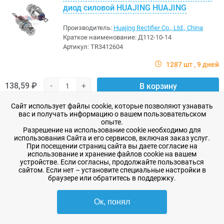
диод силовой HUAJING HUAJING
Производитель:
Huajing Rectifier Co., Ltd., China
Краткое наименование:
Д112-10-14
Артикул:
TR3412604
1287 шт
9 дней
138,59 ₽
-
+
В корзину
Сайт использует файлы cookie, которые позволяют узнавать
в избранное
вас и получать информацию о вашем пользовательском
опыте.
Разрешение на использование cookie необходимо для
HFGM450A 1200V HUAJING
использования Сайта и его сервисов, включая заказ услуг.
При посещении страниц сайта вы даете согласие на
использование и хранение файлов cookie на вашем
Производитель:
Huajing Rectifier Co., Ltd., China
устройстве. Если согласны, продолжайте пользоваться
Краткое наименование:
HFGM450A 1200V
сайтом. Если нет – установите специальные настройки в
Артикул:
M3208024
браузере или обратитесь в поддержку.
3 шт
7 дней
Ок, понял
6 099,76 ₽
-
+
В корзину