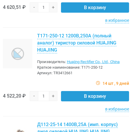
4 620,51 ₽
-
+
В корзину
в избранное
Т171-250-12 1200В,250A (полный
аналог) тиристор силовой HUAJING
HUAJING
Производитель:
Huajing Rectifier Co., Ltd., China
Краткое наименование:
Т171-250-12
Артикул:
TR3412661
14 шт
9 дней
4 522,20 ₽
-
+
В корзину
в избранное
Д112-25-14 1400В,25A (имп. корпус)
диод силовой HUAJING HUAJING