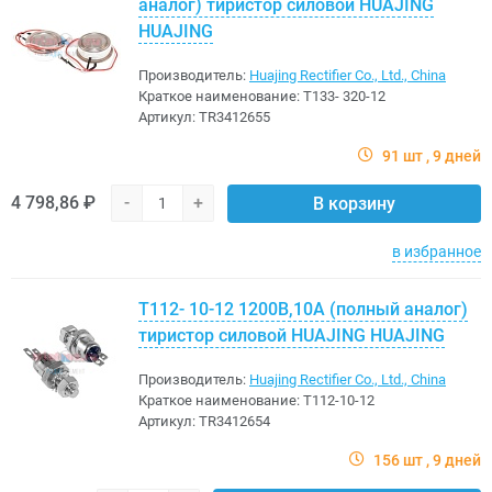
аналог) тиристор силовой HUAJING
HUAJING
Производитель:
Huajing Rectifier Co., Ltd., China
Краткое наименование:
Т133- 320-12
Артикул:
TR3412655
91 шт
9 дней
4 798,86 ₽
-
+
В корзину
в избранное
Т112- 10-12 1200В,10A (полный аналог)
тиристор силовой HUAJING HUAJING
Производитель:
Huajing Rectifier Co., Ltd., China
Краткое наименование:
T112-10-12
Артикул:
TR3412654
156 шт
9 дней