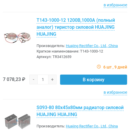
в избранное
Т143-1000-12 1200В,1000A (полный
аналог) тиристор силовой HUAJING
HUAJING
Производитель:
Huajing Rectifier Co., Ltd., China
Краткое наименование:
Т143-1000-12
Артикул:
TR3412659
6 шт
9 дней
7 078,23 ₽
-
+
В корзину
в избранное
S093-80 80x45x80мм радиатор силовой
HUAJING HUAJING
Производитель:
Huajing Rectifier Co., Ltd., China