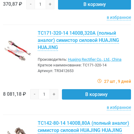
370,87 ₽
-
+
В корзину
в избранное
ТС171-320-14 1400В,320A (полный
аналог) симистор силовой HUAJING
HUAJING
Производитель:
Huajing Rectifier Co., Ltd., China
Краткое наименование:
ТС171-320-14
Артикул:
TR3412653
27 шт
9 дней
8 081,18 ₽
-
+
В корзину
в избранное
ТС142-80-14 1400В,80A (полный аналог)
симистор силовой HUAJING HUAJING