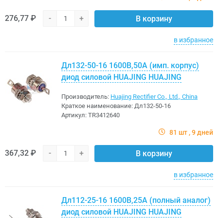
276,77 ₽
-
+
В корзину
в избранное
Дл132-50-16 1600В,50A (имп. корпус)
диод силовой HUAJING HUAJING
Производитель:
Huajing Rectifier Co., Ltd., China
Краткое наименование:
Дл132-50-16
Артикул:
TR3412640
81 шт
9 дней
367,32 ₽
-
+
В корзину
в избранное
Дл112-25-16 1600В,25A (полный аналог)
диод силовой HUAJING HUAJING