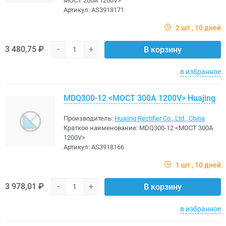
МОСТ 200A 1200V>
Артикул:
AS3918171
2 шт
10 дней
3 480,75 ₽
-
+
В корзину
в избранное
MDQ300-12 <МОСТ 300A 1200V> Huajing
Производитель:
Huajing Rectifier Co., Ltd., China
Краткое наименование:
MDQ300-12 <МОСТ 300A
1200V>
Артикул:
AS3918166
1 шт
10 дней
3 978,01 ₽
-
+
В корзину
в избранное