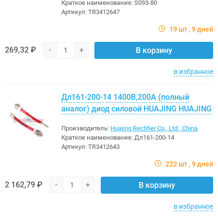
Краткое наименование:
S093-80
Артикул:
TR3412647
19 шт
9 дней
269,32 ₽
-
+
В корзину
в избранное
Дл161-200-14 1400В,200A (полный
аналог) диод силовой HUAJING HUAJING
Производитель:
Huajing Rectifier Co., Ltd., China
Краткое наименование:
Дл161-200-14
Артикул:
TR3412643
222 шт
9 дней
2 162,79 ₽
-
+
В корзину
в избранное