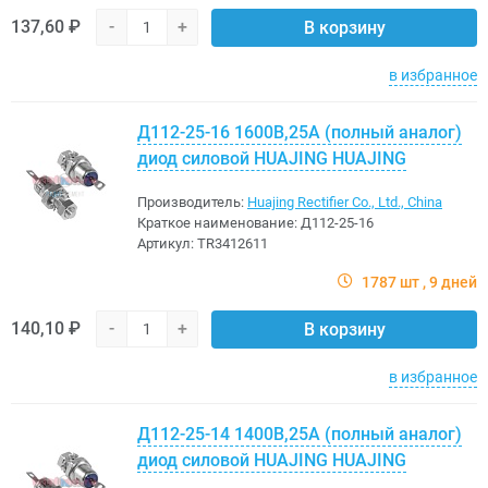
137,60 ₽
-
+
В корзину
в избранное
Д112-25-16 1600В,25A (полный аналог)
диод силовой HUAJING HUAJING
Производитель:
Huajing Rectifier Co., Ltd., China
Краткое наименование:
Д112-25-16
Артикул:
TR3412611
1787 шт
9 дней
140,10 ₽
-
+
В корзину
в избранное
Д112-25-14 1400В,25A (полный аналог)
диод силовой HUAJING HUAJING