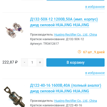
в избранное
Д132-50Х-12 1200В,50A (имп. корпус)
диод силовой HUAJING HUAJING
Производитель:
Huajing Rectifier Co., Ltd., China
Краткое наименование:
Д132-50Х-12
Артикул:
TR3412617
67 шт
9 дней
222,87 ₽
-
+
В корзину
в избранное
Д122-40-16 1600В,40A (полный аналог)
диод силовой HUAJING HUAJING
Производитель:
Huajing Rectifier Co., Ltd., China
Краткое наименование:
Д122-40-16