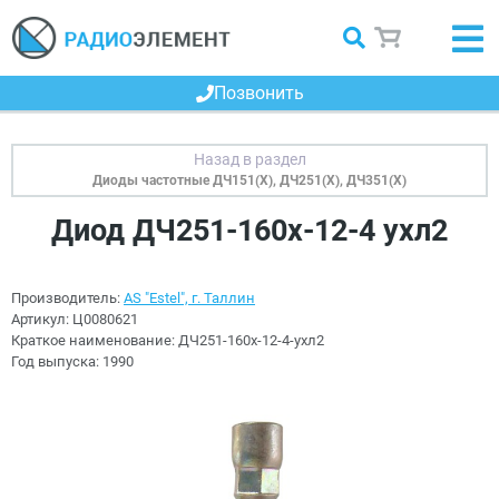
Позвонить
Диоды частотные ДЧ151(Х), ДЧ251(Х), ДЧ351(Х)
Диод ДЧ251-160х-12-4 ухл2
Производитель:
AS "Estel", г. Таллин
Артикул:
Ц0080621
Краткое наименование:
ДЧ251-160х-12-4-ухл2
Год выпуска:
1990