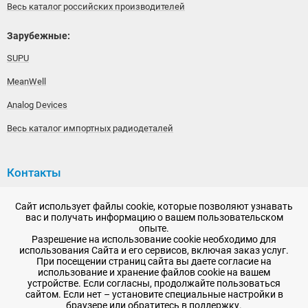
Весь каталог российских производителей
Зарубежные:
SUPU
MeanWell
Analog Devices
Весь каталог импортных радиодеталей
Контакты
192148, г. Санкт-Петербург, Железнодорожный проспект,
Сайт использует файлы cookie, которые позволяют узнавать
дом 36
вас и получать информацию о вашем пользовательском
опыте.
+7 (812) 565-06-52
Разрешение на использование cookie необходимо для
использования Сайта и его сервисов, включая заказ услуг.
Время работы: пн-пт, 10:00 - 18:00
При посещении страниц сайта вы даете согласие на
использование и хранение файлов cookie на вашем
E-mail:
sale@radioelementy.ru
устройстве. Если согласны, продолжайте пользоваться
сайтом. Если нет – установите специальные настройки в
браузере или обратитесь в поддержку.