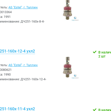
тель:
AS "Estel", г. Таллин
0013364
ка:
1991
аименование:
ДЧ251-160х-8-4-
51-160х-12-4 ухл2
В нали
2 шт
тель:
AS "Estel", г. Таллин
0080621
ка:
1990
аименование:
ДЧ251-160х-12-4-
51-160х-11-4 ухл2
В нали