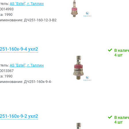
тель:
AS "Estel", г. Таллин
0014993
ка:
1990
аименование:
ДЧ251-160-12-3-В2
51-160х-9-4 ухл2
В нали
4 шт
тель:
AS "Estel", г. Таллин
0013367
ка:
1990
аименование:
ДЧ251-160х-9-4-
51-160х-9-2 ухл2
В нали
4 шт