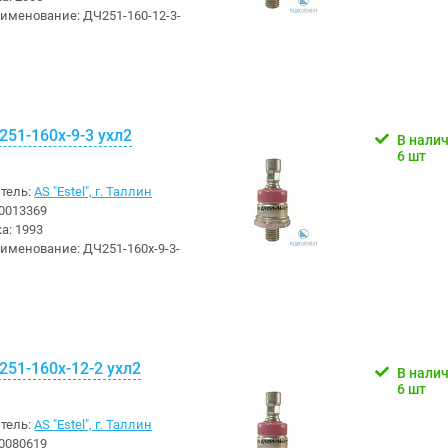
аименование:
ДЧ251-160-12-3-
51-160х-9-3 ухл2
В нали
6 шт
тель:
AS "Estel", г. Таллин
0013369
ка:
1993
аименование:
ДЧ251-160х-9-3-
51-160х-12-2 ухл2
В нали
6 шт
тель:
AS "Estel", г. Таллин
0080619