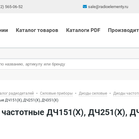
12) 565-06-52
sale@radioelementy.ru
нии
Каталог товаров
Каталоги PDF
Производит
алог радиодеталей
Силовые приборы
Диоды силовые
Диоды частот
е ДЧ151(Х), ДЧ251(Х), ДЧ351(Х)
 частотные ДЧ151(Х), ДЧ251(Х), Д