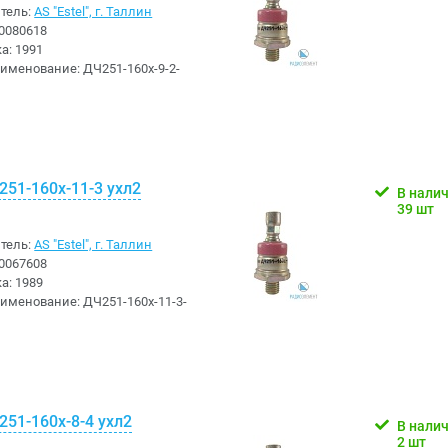
тель:
AS "Estel", г. Таллин
0080618
ка:
1991
аименование:
ДЧ251-160х-9-2-
51-160х-11-3 ухл2
В нали
39 шт
тель:
AS "Estel", г. Таллин
0067608
ка:
1989
аименование:
ДЧ251-160х-11-3-
51-160х-8-4 ухл2
В нали
2 шт