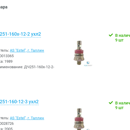
вара
51-160х-12-2 ухл2
В нали
9 шт
тель:
AS "Estel", г. Таллин
0013365
ка:
1989
аименование:
ДЧ251-160х-12-2-
51-160-12-3 ухл2
В нали
9 шт
тель:
AS "Estel", г. Таллин
0028726
ка:
2005