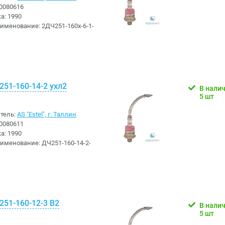
0080616
ка:
1990
аименование:
2ДЧ251-160х-6-1-
51-160-14-2 ухл2
В нали
5 шт
тель:
AS "Estel", г. Таллин
0080611
ка:
1990
аименование:
ДЧ251-160-14-2-
251-160-12-3 В2
В нали
5 шт