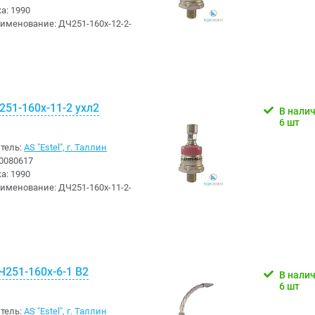
ка:
1990
аименование:
ДЧ251-160х-12-2-
51-160х-11-2 ухл2
В нали
6 шт
тель:
AS "Estel", г. Таллин
0080617
ка:
1990
аименование:
ДЧ251-160х-11-2-
Ч251-160х-6-1 В2
В нали
6 шт
тель:
AS "Estel", г. Таллин