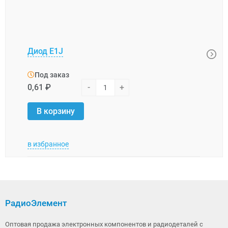
Диод E1J
Диод
Под заказ
Под
0,61 ₽
-
+
7,39 
В корзину
В 
в избранное
в изб
РадиоЭлемент
Оптовая продажа электронных компонентов и радиодеталей с