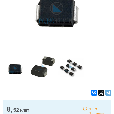
8,
52
1 шт
₽/шт
1 неделя