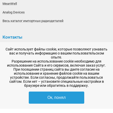
MeanWell
Analog Devices
Весь каталог импортных радиодеталей
Контакты
192148, г. Санкт-Петербург, Железнодорожный проспект,
Сайт использует файлы cookie, которые позволяют узнавать
дом 36
вас и получать информацию о вашем пользовательском
опыте.
+7 (812) 565-06-52
Разрешение на использование cookie необходимо для
использования Сайта и его сервисов, включая заказ услуг.
Время работы: пн-пт, 10:00 - 18:00
При посещении страниц сайта вы даете согласие на
использование и хранение файлов cookie на вашем
E-mail:
sale@radioelementy.ru
устройстве. Если согласны, продолжайте пользоваться
сайтом. Если нет – установите специальные настройки в
браузере или обратитесь в поддержку.
Ок, понял
2007 - 2026, ООО «РадиоЭлемент» © сайт носит информационный характер
и не является публичной офертой
-
SEO продвижение в Санкт-Петербурге