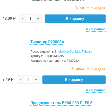
50 шт
1 неделя
48,09 ₽
-
+
В корзину
в избранное
Тиристор P2300SA
Производитель:
BrightKing Co., Ltd., Taiwan
Артикул:
SUT-00143295
Краткое наименование:
P2300SA
4964 шт
1 неделя
9,49 ₽
-
+
В корзину
в избранное
Предохранитель BK60-050-DI-E0.5