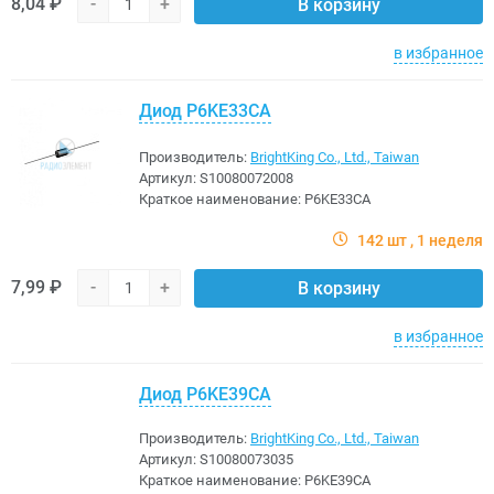
8,04 ₽
-
+
В корзину
в избранное
Диод P6KE33CA
Производитель:
BrightKing Co., Ltd., Taiwan
Артикул:
S10080072008
Краткое наименование:
P6KE33CA
142 шт
1 неделя
7,99 ₽
-
+
В корзину
в избранное
Диод P6KE39CA
Производитель:
BrightKing Co., Ltd., Taiwan
Артикул:
S10080073035
Краткое наименование:
P6KE39CA