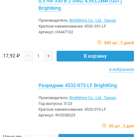
0,5 пФ 350 В 2 SMD, 4,5x3,2мм (GDT)
Brightking
Производитель:
BrightKing Co., Ltd., Taiwan
Краткое наименование:
4532-351-LF
Артикул:
H3447102
580 шт
5 дней
17,92 ₽
-
+
В корзину
в избранное
Разрядник 4532-075-LF BrightKing
Производитель:
BrightKing Co., Ltd., Taiwan
Год выпуска:
3123
Краткое наименование:
4532-075-LF
Артикул:
RV3358329
90 шт
3 дня
Цена по