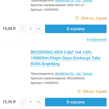
Производитель:
BrightKing Co., Ltd., Taiwan
Краткое наименование:
4532-091-LF
Артикул:
H3055569
2034 шт
5 дней
14,08 ₽
-
+
В корзину
в избранное
BK22003002 600V 0.8pF 1kA ±20%
100MOhm PlugIn Glass DIscharge Tube
ROHS Brightking
Производитель:
BrightKing Co., Ltd., Taiwan
Краткое наименование:
BK22003002
Артикул:
H3059018
285 шт
5 дней
15,36 ₽
-
+
В корзину