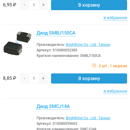
6,95 ₽
-
+
В корзину
в избранное
Диод SMBJ150CA
Производитель:
BrightKing Co., Ltd., Taiwan
Артикул:
S10080052385
Краткое наименование:
SMBJ150CA
3 шт
1 неделя
8,85 ₽
-
+
В корзину
в избранное
Диод SMCJ14A
Производитель:
BrightKing Co., Ltd., Taiwan
Артикул:
S10080039663
Краткое наименование:
SMCJ14A