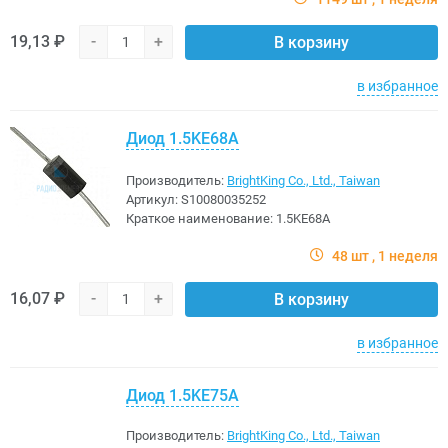
19,13 ₽
-
+
В корзину
в избранное
Диод 1.5KE68A
Производитель:
BrightKing Co., Ltd., Taiwan
Артикул:
S10080035252
Краткое наименование:
1.5KE68A
48 шт
1 неделя
16,07 ₽
-
+
В корзину
в избранное
Диод 1.5KE75A
Производитель:
BrightKing Co., Ltd., Taiwan