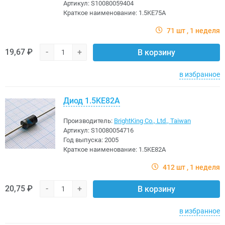
Артикул:
S10080059404
Краткое наименование:
1.5KE75A
71 шт
1 неделя
19,67 ₽
-
+
В корзину
в избранное
Диод 1.5KE82A
Производитель:
BrightKing Co., Ltd., Taiwan
Артикул:
S10080054716
Год выпуска:
2005
Краткое наименование:
1.5KE82A
412 шт
1 неделя
20,75 ₽
-
+
В корзину
в избранное