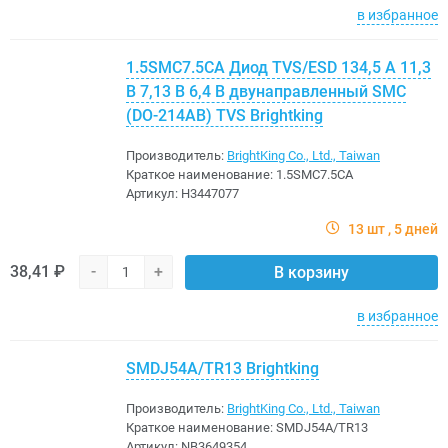
в избранное
1.5SMC7.5CA Диод TVS/ESD 134,5 А 11,3
В 7,13 В 6,4 В двунаправленный SMC
(DO-214AB) TVS Brightking
Производитель:
BrightKing Co., Ltd., Taiwan
Краткое наименование:
1.5SMC7.5CA
Артикул:
H3447077
13 шт
5 дней
38,41 ₽
-
+
В корзину
в избранное
SMDJ54A/TR13 Brightking
Производитель:
BrightKing Co., Ltd., Taiwan
Краткое наименование:
SMDJ54A/TR13
Артикул:
NB3649354