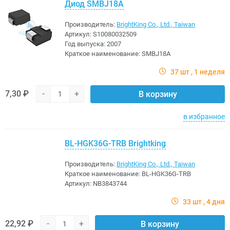
Диод SMBJ18A
Производитель:
BrightKing Co., Ltd., Taiwan
Артикул:
S10080032509
Год выпуска:
2007
Краткое наименование:
SMBJ18A
37 шт
1 неделя
7,30 ₽
-
+
В корзину
в избранное
BL-HGK36G-TRB Brightking
Производитель:
BrightKing Co., Ltd., Taiwan
Краткое наименование:
BL-HGK36G-TRB
Артикул:
NB3843744
33 шт
4 дня
22,92 ₽
-
+
В корзину