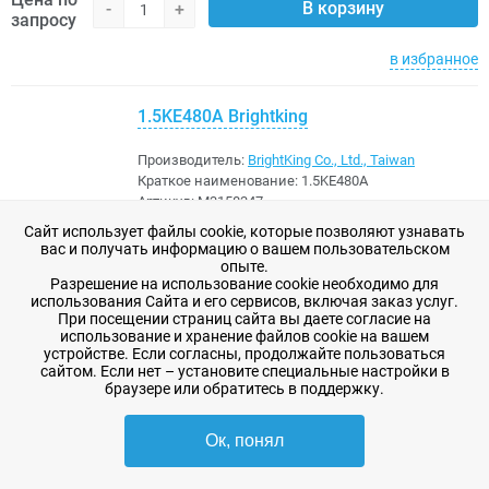
В корзину
-
+
запросу
в избранное
1.5KE480A Brightking
Производитель:
BrightKing Co., Ltd., Taiwan
Краткое наименование:
1.5KE480A
Артикул:
M3158347
Сайт использует файлы cookie, которые позволяют узнавать
580 шт
7 дней
вас и получать информацию о вашем пользовательском
опыте.
Разрешение на использование cookie необходимо для
16,87 ₽
-
+
В корзину
использования Сайта и его сервисов, включая заказ услуг.
При посещении страниц сайта вы даете согласие на
в избранное
использование и хранение файлов cookie на вашем
устройстве. Если согласны, продолжайте пользоваться
сайтом. Если нет – установите специальные настройки в
браузере или обратитесь в поддержку.
1
2
3
Ок, понял
Возврат к списку