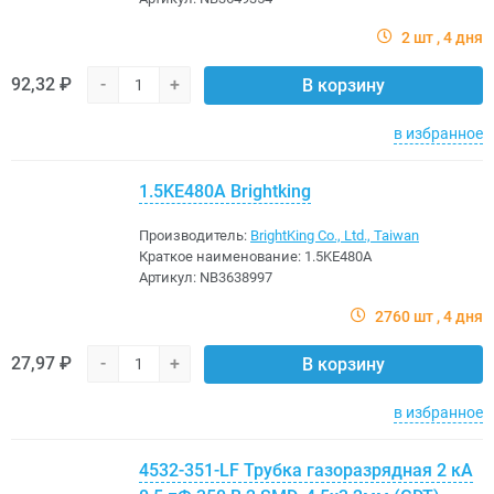
2 шт
4 дня
92,32 ₽
-
+
В корзину
в избранное
1.5KE480A Brightking
Производитель:
BrightKing Co., Ltd., Taiwan
Краткое наименование:
1.5KE480A
Артикул:
NB3638997
2760 шт
4 дня
27,97 ₽
-
+
В корзину
в избранное
4532-351-LF Трубка газоразрядная 2 кА