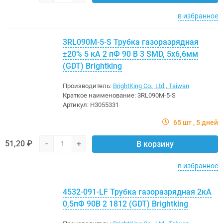
в избранное
3RL090M-5-S Трубка газоразрядная
±20% 5 кА 2 пФ 90 В 3 SMD, 5x6,6мм
(GDT) Brightking
Производитель:
BrightKing Co., Ltd., Taiwan
Краткое наименование:
3RL090M-5-S
Артикул:
H3055331
65 шт
5 дней
51,20 ₽
-
+
В корзину
в избранное
4532-091-LF Трубка газоразрядная 2кА
0,5пФ 90В 2 1812 (GDT) Brightking