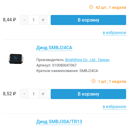
42 шт
1 неделя
8,44 ₽
-
+
В корзину
в избранное
Диод SMBJ24CA
Производитель:
BrightKing Co., Ltd., Taiwan
Артикул:
S10080047067
Краткое наименование:
SMBJ24CA
1 шт
1 неделя
8,52 ₽
-
+
В корзину
в избранное
Диод SMBJ30A/TR13