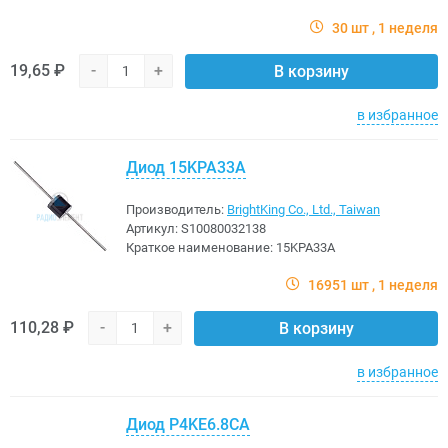
30 шт
1 неделя
19,65 ₽
-
+
В корзину
в избранное
Диод 15KPA33A
Производитель:
BrightKing Co., Ltd., Taiwan
Артикул:
S10080032138
Краткое наименование:
15KPA33A
16951 шт
1 неделя
110,28 ₽
-
+
В корзину
в избранное
Диод P4KE6.8CA