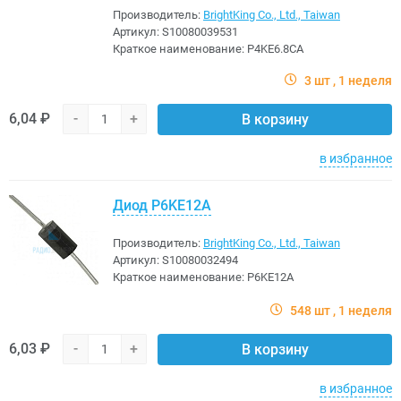
Производитель:
BrightKing Co., Ltd., Taiwan
Артикул:
S10080039531
Краткое наименование:
P4KE6.8CA
3 шт
1 неделя
6,04 ₽
-
+
В корзину
в избранное
Диод P6KE12A
Производитель:
BrightKing Co., Ltd., Taiwan
Артикул:
S10080032494
Краткое наименование:
P6KE12A
548 шт
1 неделя
6,03 ₽
-
+
В корзину
в избранное