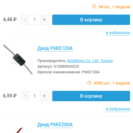
98 шт
1 неделя
4,48 ₽
-
+
В корзину
в избранное
Диод P6KE120A
Производитель:
BrightKing Co., Ltd., Taiwan
Артикул:
S10080034225
Краткое наименование:
P6KE120A
9085 шт
1 неделя
6,55 ₽
-
+
В корзину
в избранное
Диод P6KE200A