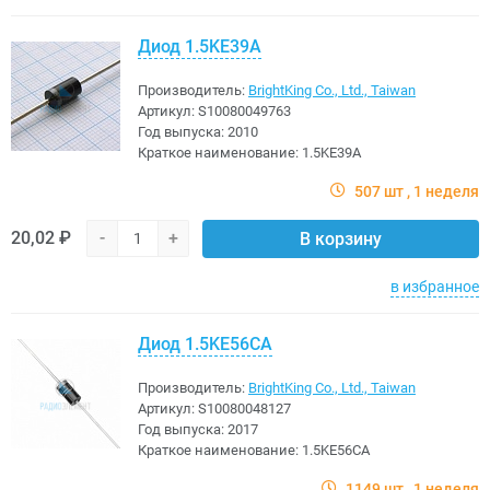
Диод 1.5KE39A
Производитель:
BrightKing Co., Ltd., Taiwan
Артикул:
S10080049763
Год выпуска:
2010
Краткое наименование:
1.5KE39A
507 шт
1 неделя
20,02 ₽
-
+
В корзину
в избранное
Диод 1.5KE56CA
Производитель:
BrightKing Co., Ltd., Taiwan
Артикул:
S10080048127
Год выпуска:
2017
Краткое наименование:
1.5KE56CA
1149 шт
1 неделя