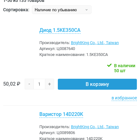
1-50 из 135 товаров
Сортировка:
Диод 1.5KE350CA
Производитель:
BrightKing Co., Ltd., Taiwan
Артикул:
Ц0087640
Краткое наименование:
1.5KE350CA
В наличии
50 шт
50,02 ₽
-
+
В корзину
в избранное
Варистор 14D220K
Производитель:
BrightKing Co., Ltd., Taiwan
Артикул:
Ц0089806
Краткое наименование:
14D220K