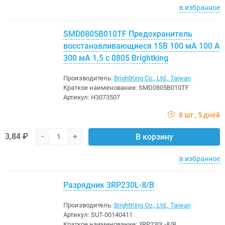
в избранное
SMD0805B010TF Предохранитель
восстанавливающиеся 15В 100 мА 100 А
300 мА 1,5 с 0805 Brightking
Производитель:
BrightKing Co., Ltd., Taiwan
Краткое наименование:
SMD0805B010TF
Артикул:
H3073507
8 шт
5 дней
3,84 ₽
-
+
В корзину
в избранное
Разрядник 3RP230L-8/B
Производитель:
BrightKing Co., Ltd., Taiwan
Артикул:
SUT-00140411
Краткое наименование:
3RP230L-8/B