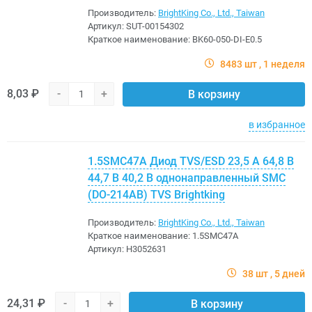
Производитель:
BrightKing Co., Ltd., Taiwan
Артикул:
SUT-00154302
Краткое наименование:
BK60-050-DI-E0.5
8483 шт
1 неделя
8,03 ₽
-
+
В корзину
в избранное
1.5SMC47A Диод TVS/ESD 23,5 А 64,8 В
44,7 В 40,2 В однонаправленный SMC
(DO-214AB) TVS Brightking
Производитель:
BrightKing Co., Ltd., Taiwan
Краткое наименование:
1.5SMC47A
Артикул:
H3052631
38 шт
5 дней
24,31 ₽
-
+
В корзину