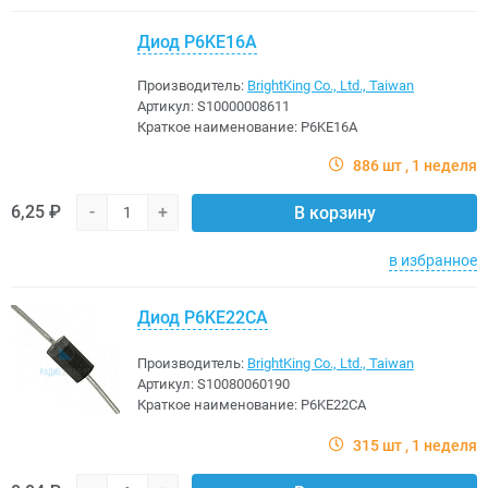
Диод P6KE16A
Производитель:
BrightKing Co., Ltd., Taiwan
Артикул:
S10000008611
Краткое наименование:
P6KE16A
886 шт
1 неделя
6,25 ₽
-
+
В корзину
в избранное
Диод P6KE22CA
Производитель:
BrightKing Co., Ltd., Taiwan
Артикул:
S10080060190
Краткое наименование:
P6KE22CA
315 шт
1 неделя