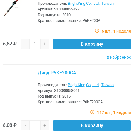
Производитель:
BrightKing Co., Ltd., Taiwan
Артикул:
S10080032497
Год выпуска:
2010
Краткое наименование:
P6KE200A
6 шт
1 неделя
6,82 ₽
-
+
В корзину
в избранное
Диод P6KE200CA
Производитель:
BrightKing Co., Ltd., Taiwan
Артикул:
S10080058061
Год выпуска:
2015
Краткое наименование:
P6KE200CA
117 шт
1 неделя
8,08 ₽
-
+
В корзину