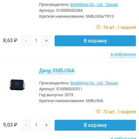
Производитель:
BrightKing Co., Ltd., Taiwan
Артикул:
S10080052384
Краткое наименование:
SMBJ30A/TR13
76 шт
1 неделя
8,63 ₽
-
+
В корзину
в избранное
Диод SMBJ36A
Производитель:
BrightKing Co., Ltd., Taiwan
Артикул:
S10080032511
Год выпуска:
2019
Краткое наименование:
SMBJ36A
72 шт
1 неделя
9,03 ₽
-
+
В корзину
в избранное