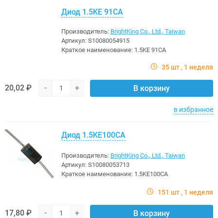
Диод 1.5KE 91CA
Производитель:
BrightKing Co., Ltd., Taiwan
Артикул:
S10080054915
Краткое наименование:
1.5KE 91CA
35 шт
1 неделя
20,02 ₽
-
+
В корзину
в избранное
Диод 1.5KE100CA
Производитель:
BrightKing Co., Ltd., Taiwan
Артикул:
S10080053713
Краткое наименование:
1.5KE100CA
151 шт
1 неделя
17,80 ₽
-
+
В корзину