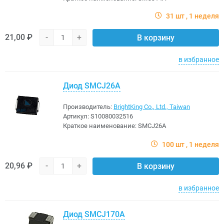
31 шт
1 неделя
21,00 ₽
-
+
В корзину
в избранное
Диод SMCJ26A
Производитель:
BrightKing Co., Ltd., Taiwan
Артикул:
S10080032516
Краткое наименование:
SMCJ26A
100 шт
1 неделя
20,96 ₽
-
+
В корзину
в избранное
Диод SMCJ170A