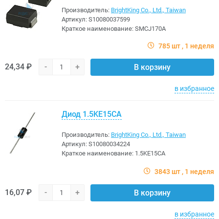
Производитель:
BrightKing Co., Ltd., Taiwan
Артикул:
S10080037599
Краткое наименование:
SMCJ170A
785 шт
1 неделя
24,34 ₽
-
+
В корзину
в избранное
Диод 1.5KE15CA
Производитель:
BrightKing Co., Ltd., Taiwan
Артикул:
S10080034224
Краткое наименование:
1.5KE15CA
3843 шт
1 неделя
16,07 ₽
-
+
В корзину
в избранное