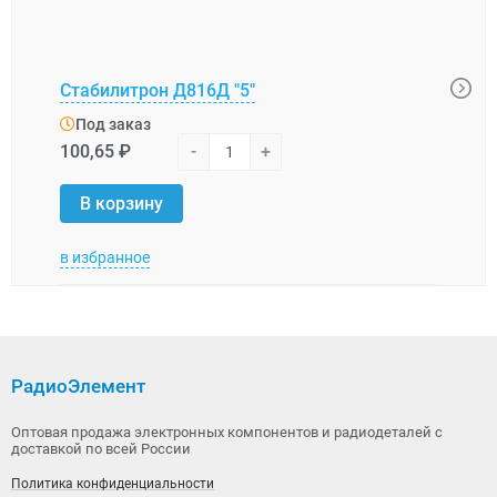
Стабилитрон Д816Д "5"
Стаб
Под заказ
Под
100,65 ₽
-
+
16,1
В корзину
В 
в избранное
в изб
РадиоЭлемент
Оптовая продажа электронных компонентов и радиодеталей с
доставкой по всей России
Политика конфиденциальности