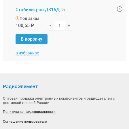
Стабилитрон Д816Д "5"
Стаб
Под заказ
Под
100,65 ₽
-
+
16,1
В корзину
В 
в избранное
в изб
РадиоЭлемент
Оптовая продажа электронных компонентов и радиодеталей с
доставкой по всей России
Политика конфиденциальности
Соглашение пользователя