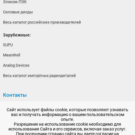
Элеком-ПЭК
Силовые диоды
Весь каталог российских производителей
Зарубежные:
SUPU
MeanWell
Analog Devices
Весь каталог импортных радиодеталей
Контакты
192148, г. Санкт-Петербург, Железнодорожный проспект,
Сайт использует файлы cookie, которые позволяют узнавать
дом 36
вас и получать информацию о вашем пользовательском
опыте.
+7 (812) 565-06-52
Разрешение на использование cookie необходимо для
использования Сайта и его сервисов, включая заказ услуг.
Время работы: пн-пт, 10:00 - 18:00
При посещении страниц сайта вы даете согласие на