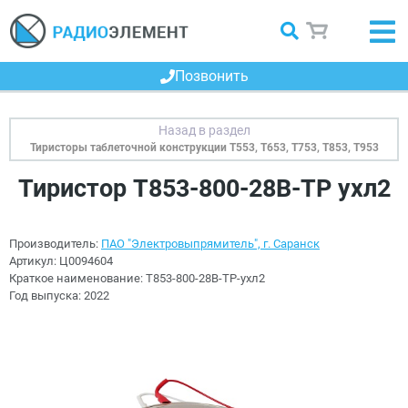
Позвонить
Тиристоры таблеточной конструкции Т553, Т653, Т753, Т853, Т953
Тиристор Т853-800-28В-ТР ухл2
Производитель:
ПАО "Электровыпрямитель", г. Саранск
Артикул:
Ц0094604
Краткое наименование:
Т853-800-28В-ТР-ухл2
Год выпуска:
2022