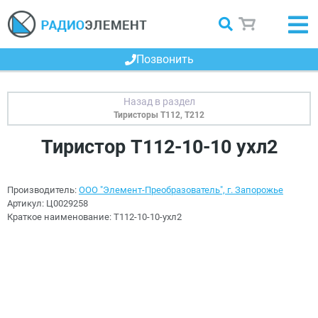
Позвонить
Тиристоры Т112, Т212
Тиристор Т112-10-10 ухл2
Производитель:
ООО "Элемент-Преобразователь", г. Запорожье
Артикул:
Ц0029258
Краткое наименование:
Т112-10-10-ухл2