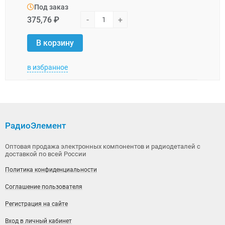
Под заказ
Под
375,76 ₽
-
+
67,1
В корзину
В 
в избранное
в изб
РадиоЭлемент
Оптовая продажа электронных компонентов и радиодеталей с
доставкой по всей России
Политика конфиденциальности
Соглашение пользователя
Регистрация на сайте
Вход в личный кабинет