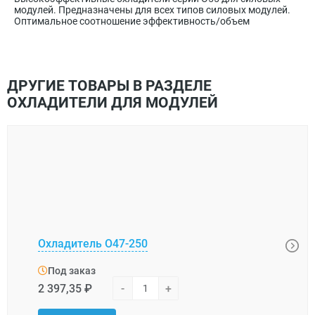
модулей. Предназначены для всех типов силовых модулей.
Оптимальное соотношение эффективность/объем
ДРУГИЕ ТОВАРЫ В РАЗДЕЛЕ
ОХЛАДИТЕЛИ ДЛЯ МОДУЛЕЙ
Охладитель О47-250
Охла
Под заказ
Под
2 397,35 ₽
-
+
1 472