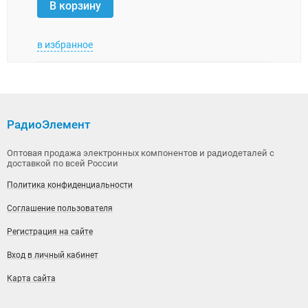
В корзину
В 
в избранное
в изб
РадиоЭлемент
Оптовая продажа электронных компонентов и радиодеталей с
доставкой по всей России
Политика конфиденциальности
Соглашение пользователя
Регистрация на сайте
Вход в личный кабинет
Карта сайта