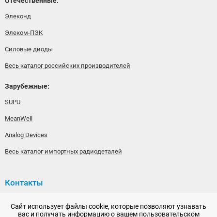
Отечественные:
Элеконд
Элеком-ПЭК
Силовые диоды
Весь каталог российских производителей
Зарубежные:
SUPU
MeanWell
Analog Devices
Весь каталог импортных радиодеталей
Контакты
192148, г. Санкт-Петербург, Железнодорожный проспект,
Сайт использует файлы cookie, которые позволяют узнавать
дом 36
вас и получать информацию о вашем пользовательском