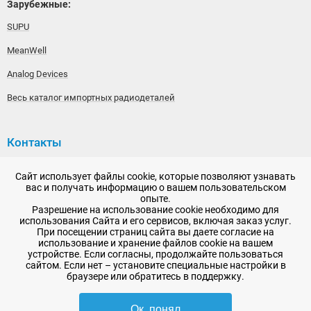
Зарубежные:
SUPU
MeanWell
Analog Devices
Весь каталог импортных радиодеталей
Контакты
192148, г. Санкт-Петербург, Железнодорожный проспект,
Сайт использует файлы cookie, которые позволяют узнавать
дом 36
вас и получать информацию о вашем пользовательском
опыте.
+7 (812) 565-06-52
Разрешение на использование cookie необходимо для
использования Сайта и его сервисов, включая заказ услуг.
Время работы: пн-пт, 10:00 - 18:00
При посещении страниц сайта вы даете согласие на
использование и хранение файлов cookie на вашем
E-mail:
sale@radioelementy.ru
устройстве. Если согласны, продолжайте пользоваться
сайтом. Если нет – установите специальные настройки в
браузере или обратитесь в поддержку.
Ок, понял