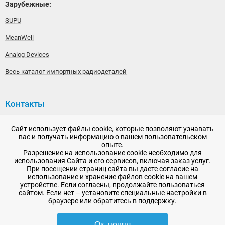
Зарубежные:
SUPU
MeanWell
Analog Devices
Весь каталог импортных радиодеталей
Контакты
192148, г. Санкт-Петербург, Железнодорожный проспект,
Сайт использует файлы cookie, которые позволяют узнавать
дом 36
вас и получать информацию о вашем пользовательском
опыте.
+7 (812) 565-06-52
Разрешение на использование cookie необходимо для
использования Сайта и его сервисов, включая заказ услуг.
Время работы: пн-пт, 10:00 - 18:00
При посещении страниц сайта вы даете согласие на
использование и хранение файлов cookie на вашем
E-mail:
sale@radioelementy.ru
устройстве. Если согласны, продолжайте пользоваться
сайтом. Если нет – установите специальные настройки в
браузере или обратитесь в поддержку.
Ок, понял