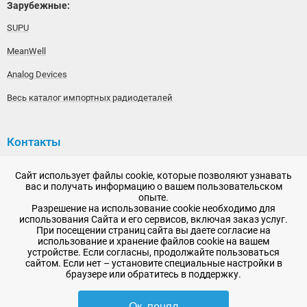
Зарубежные:
SUPU
MeanWell
Analog Devices
Весь каталог импортных радиодеталей
Контакты
192148, г. Санкт-Петербург, Железнодорожный проспект,
Сайт использует файлы cookie, которые позволяют узнавать
дом 36
вас и получать информацию о вашем пользовательском
опыте.
+7 (812) 565-06-52
Разрешение на использование cookie необходимо для
использования Сайта и его сервисов, включая заказ услуг.
Время работы: пн-пт, 10:00 - 18:00
При посещении страниц сайта вы даете согласие на
использование и хранение файлов cookie на вашем
E-mail:
sale@radioelementy.ru
устройстве. Если согласны, продолжайте пользоваться
сайтом. Если нет – установите специальные настройки в
браузере или обратитесь в поддержку.
Ок, понял