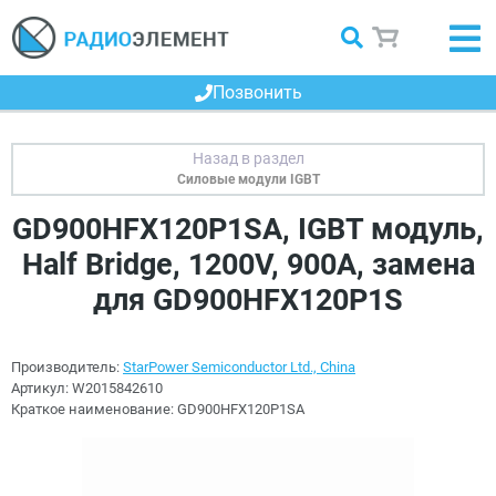
Позвонить
Силовые модули IGBT
GD900HFX120P1SA, IGBT модуль,
Half Bridge, 1200V, 900A, замена
для GD900HFX120P1S
Производитель:
StarPower Semiconductor Ltd., China
Артикул:
W2015842610
Краткое наименование:
GD900HFX120P1SA