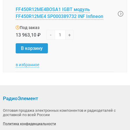
DFI4
FF450R12ME4BOSA1 IGBT модуль
Half 
FF450R12ME4 SP000389732 INF Infineon
FF45
Под заказ
Под
13 963,10 ₽
-
+
16 5
В корзину
В 
в избранное
в изб
РадиоЭлемент
Оптовая продажа электронных компонентов и радиодеталей с
доставкой по всей России
Политика конфиденциальности