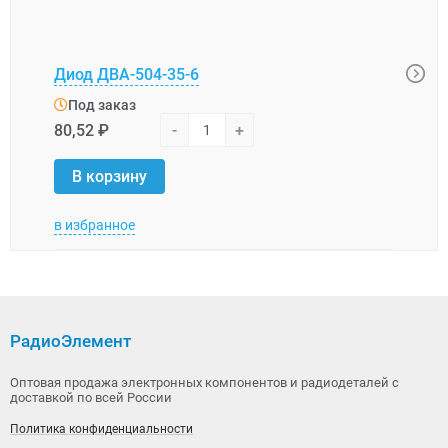
Диод ДВА-504-35-6
Диод
Под заказ
Под
80,52 ₽
-
+
67,1
В корзину
В 
в избранное
в изб
РадиоЭлемент
Оптовая продажа электронных компонентов и радиодеталей с
доставкой по всей России
Политика конфиденциальности