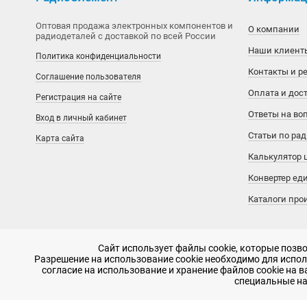
SimChip
Alphasense
ТрансЛед
Сетевое оборудование
Резонаторы, генераторы
Electric Connector
Реле тока
Оптовая продажа электронных компонентов и
О компании
радиодеталей с доставкой по всей России
Winbond
American Zettler
ШВП
Терморегуляторы
Harting
Реле указательные
Наши клиент
Политика конфиденциальности
Контакты и р
Соглашение пользователя
Xilinx
AMIC Technology
Электрические шкафы
Трансформаторы, дроссели, ферриты
Hsuan Mao
Реле электромагнитные
Оплата и дос
Регистрация на сайте
Аналоговые ключи и мультиплексоры
Ampire
Электровакуумные приборы
Hus-Tsan
Релейные модули
Ответы на во
Вход в личный кабинет
Статьи по ра
Карта сайта
Драйверы MOSFET и IGBT
Ampleon
Электроника для дома и авто
ICOP
Устройства защитные
Калькулятор 
Драйверы разные
Analogy Semiconductor
Элементы питания
JAE Electronics
Фотореле
Конвертер ед
Каталоги про
Интеграл
Anaren
Klemsan
Интерфейсы разные
Anpec
Kycon
Сайт использует файлы cookie, которые поз
Разрешение на использование cookie необходимо для исполь
Источники опорного напряжения
Aohai Electric
Molex
согласие на использование и хранение файлов cookie на 
2007 - 2026, ООО «РадиоЭлемент» © сайт носит информационный ха
специальные на
Компараторы
APAC Opto Electronics
Phoenix Contact
-
SEO продвижение в Санкт-Петербурге