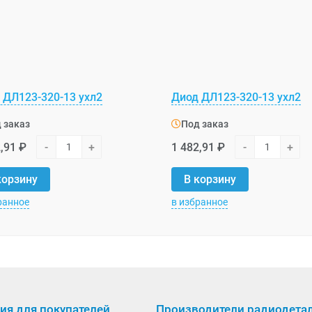
 ДЛ123-320-13 ухл2
Диод ДЛ123-320-13 ухл2
 заказ
Под заказ
,91 ₽
-
+
1 482,91 ₽
-
+
корзину
В корзину
ранное
в избранное
я для покупателей
Производители радиодета