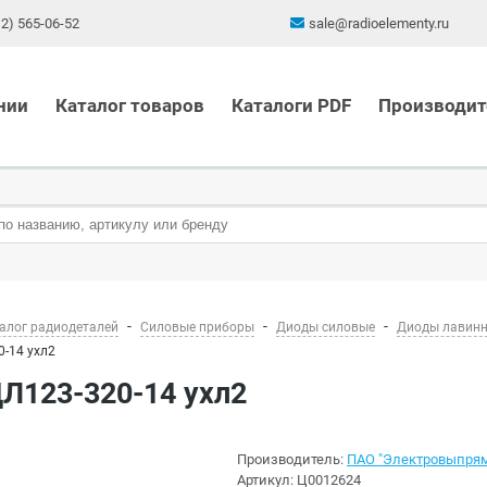
12) 565-06-52
sale@radioelementy.ru
нии
Каталог товаров
Каталоги PDF
Производит
алог радиодеталей
Силовые приборы
Диоды силовые
Диоды лавин
-14 ухл2
ДЛ123-320-14 ухл2
Производитель:
ПАО "Электровыпрями
Артикул:
Ц0012624