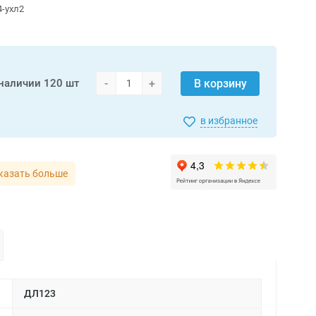
4-ухл2
-
+
В корзину
 наличии
120 шт
в избранное
казать больше
ДЛ123