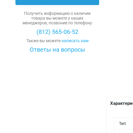
Диоды силовые
Получить информацию о наличии
Охладители
товара вы можете у наших
менеджеров, позвонив по телефону
Силовые модули
(812) 565-06-52
Также вы можете
написать нам
Тиристоры силовые
Ответы на вопросы
Резисторы
Мощные резисторы
Конденсаторы
Переменные резисторы
Высоковольтные
Микросхемы
Резисторы общего назначения
Керамические
Allegro
Диоды
Характери
Прецизионные резисторы
Комбинированные
Alliance Memory
Диоды выпрямительные
Стабилитроны
Варисторы (нелинейные резисторы)
Металлобумажные
Alps Alpine
Варикапы
Д814-Д818
Транзисторы
Тип
Высоковольтные резисторы
Оксидно-полупроводниковые
Altera
Диодные столбы, мосты, сборки
Стабилитроны 2С
IGBT транзисторы