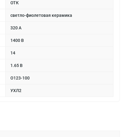
ОТК
светло-фиолетовая керамика
320 А
1400 В
14
1.65 В
О123-100
УХЛ2