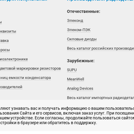
Отечественные:
Элеконд
ы
Элеком-ПЭК
еквизиты
Силовые диоды
тавка
Весь каталог российских производ
просы
диоэлектронике
Зарубежные:
цветовой маркировки резисторов
SUPU
иниц емкости конденсатора
MeanWell
изводителей
Analog Devices
Весь каталог импортных радиодета
воляют узнавать вас и получать информацию о вашем пользователь
зования Сайта и его сервисов, включая заказ услуг. При посещени
вашем устройстве. Если согласны, продолжайте пользоваться сайтом
рактер и не является публичной офертой
стройки в браузере или обратитесь в поддержку.