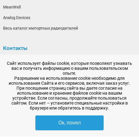
MeanWell
Analog Devices
Весь каталог импортных радиодеталей
Контакты
192148, г. Санкт-Петербург, Железнодорожный проспект,
Сайт использует файлы cookie, которые позволяют узнавать
дом 36
вас и получать информацию о вашем пользовательском
опыте.
+7 (812) 565-06-52
Разрешение на использование cookie необходимо для
использования Сайта и его сервисов, включая заказ услуг.
Время работы: пн-пт, 10:00 - 18:00
При посещении страниц сайта вы даете согласие на
использование и хранение файлов cookie на вашем
E-mail:
sale@radioelementy.ru
устройстве. Если согласны, продолжайте пользоваться
сайтом. Если нет – установите специальные настройки в
браузере или обратитесь в поддержку.
Ок, понял
2007 - 2026, ООО «РадиоЭлемент» © сайт носит информационный характер
и не является публичной офертой
-
SEO продвижение в Санкт-Петербурге