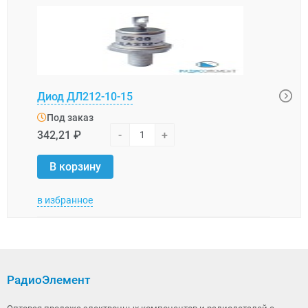
Диод ДЛ212-10-15
Диод
Под заказ
Под
342,21 ₽
-
+
427,
В корзину
В 
в избранное
в изб
РадиоЭлемент