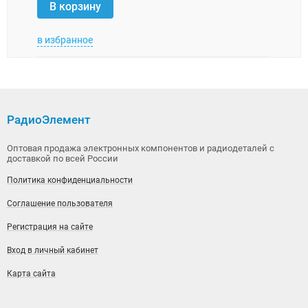
В корзину
В 
в избранное
в изб
РадиоЭлемент
Оптовая продажа электронных компонентов и радиодеталей с
доставкой по всей России
Политика конфиденциальности
Соглашение пользователя
Регистрация на сайте
Вход в личный кабинет
Карта сайта