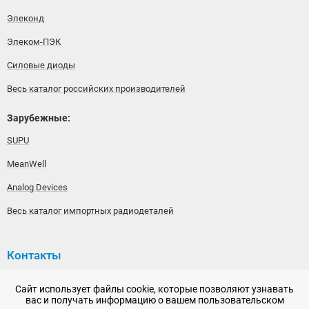
Элеконд
Элеком-ПЭК
Силовые диоды
Весь каталог российских производителей
Зарубежные:
SUPU
MeanWell
Analog Devices
Весь каталог импортных радиодеталей
Контакты
192148, г. Санкт-Петербург, Железнодорожный проспект,
Сайт использует файлы cookie, которые позволяют узнавать
дом 36
вас и получать информацию о вашем пользовательском