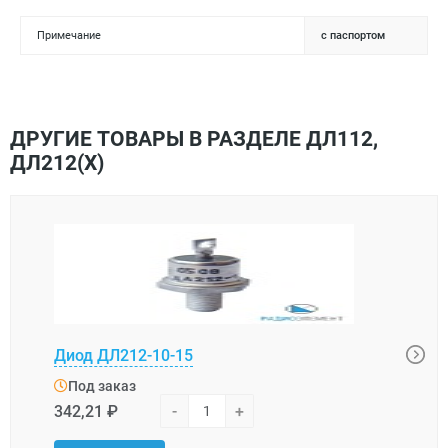
Примечание
с паспортом
ДРУГИЕ ТОВАРЫ В РАЗДЕЛЕ ДЛ112,
ДЛ212(Х)
Диод ДЛ212-10-15
Диод
Под заказ
Под
342,21 ₽
-
+
427,