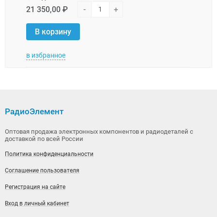
21 350,00 ₽
-
+
21 3
В корзину
В 
в избранное
в изб
РадиоЭлемент
Оптовая продажа электронных компонентов и радиодеталей с
доставкой по всей России
Политика конфиденциальности
Соглашение пользователя
Регистрация на сайте
Вход в личный кабинет