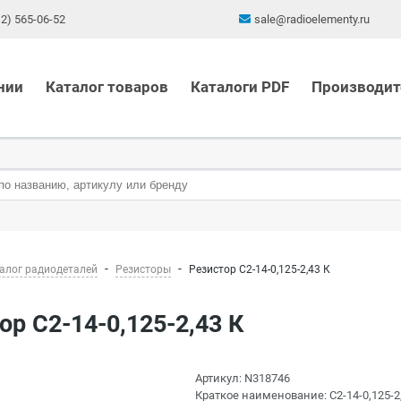
12) 565-06-52
sale@radioelementy.ru
нии
Каталог товаров
Каталоги PDF
Производит
алог радиодеталей
Резисторы
Резистор С2-14-0,125-2,43 К
тор С2-14-0,125-2,43 К
Артикул:
N318746
Краткое наименование:
С2-14-0,125-2