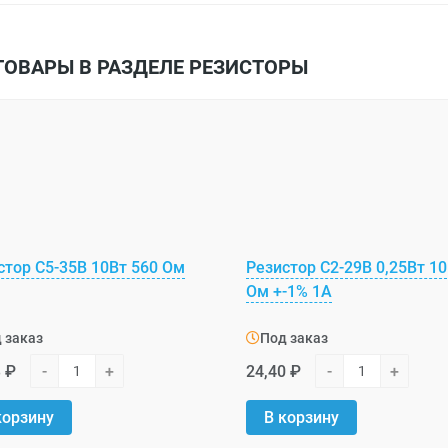
ТОВАРЫ В РАЗДЕЛЕ РЕЗИСТОРЫ
стор С5-35В 10Вт 560 Ом
Резистор С2-29В 0,25Вт 10
Ом +-1% 1А
 заказ
Под заказ
3 ₽
-
+
24,40 ₽
-
+
корзину
В корзину