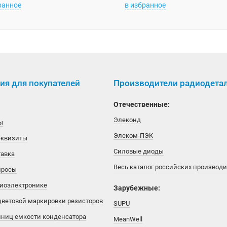
ранное
в избранное
я для покупателей
Производители радиодета
Отечественные:
Элеконд
ы
Элеком-ПЭК
еквизиты
Силовые диоды
тавка
Весь каталог российских производ
просы
диоэлектронике
Зарубежные:
цветовой маркировки резисторов
SUPU
иниц емкости конденсатора
MeanWell