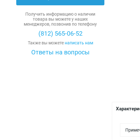
Диоды силовые
Резисторы
Получить информацию о наличии
Охладители
Мощные резисторы
товара вы можете у наших
менеджеров, позвонив по телефону
Силовые модули
Переменные резисторы
(812) 565-06-52
Также вы можете
написать нам
Тиристоры силовые
Резисторы общего назначения
Ответы на вопросы
Прецизионные резисторы
Варисторы (нелинейные резисторы)
Высоковольтные резисторы
Наборы и блоки резисторов
Характери
Прочие
Резисторные сборки
Приме
Резисторы на клемме