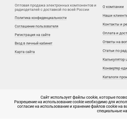
Оптовая продажа электронных компонентов и
О компании
радиодеталей с доставкой по всей России
MiraMEMS
Aetina
Наши клиент
Политика конфиденциальности
National Semiconductor
Agilent
Контакты и р
Соглашение пользователя
Оплата и дос
Регистрация на сайте
OKI
AI-Thinker
Ответы на во
Вход в личный кабинет
Phison
Alinx
Статьи по ра
Карта сайта
Калькулятор 
Power Integrations
Allwinner
Конвертер ед
Silicon Motion
Alpha & Omega Semiconductor
Каталоги про
SimChip
Alphasense
Сайт использует файлы cookie, которые поз
Winbond
American Zettler
Разрешение на использование cookie необходимо для исполь
согласие на использование и хранение файлов cookie на 
2007 - 2026, ООО «РадиоЭлемент» © сайт носит информационный ха
Xilinx
AMIC Technology
специальные на
-
SEO продвижение в Санкт-Петербурге
Аналоговые ключи и мультиплексоры
Ampire