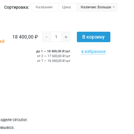
Сортировка:
Название
Цена
Наличие: Больше
18 400,00 ₽
-
+
В корзину
ней
в избранное
до 1 — 18 400,00 ₽/шт
от 2 — 17 600,00 ₽/шт
от 7 — 16 000,00 ₽/шт
деле circutor.
овывоз.