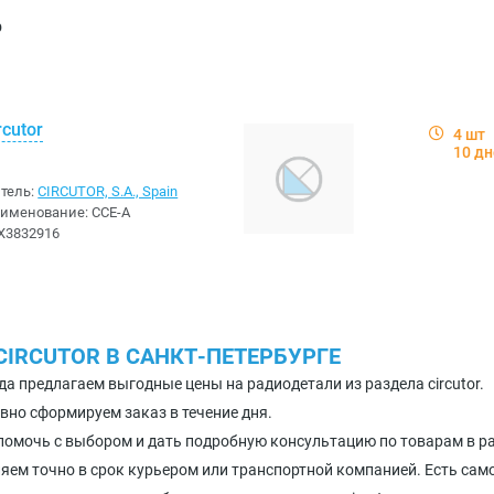
р
rcutor
4 шт
10 д
тель:
CIRCUTOR, S.A., Spain
аименование:
CCE-A
X3832916
CIRCUTOR В САНКТ-ПЕТЕРБУРГЕ
да предлагаем выгодные цены на радиодетали из раздела circutor.
вно сформируем заказ в течение дня.
помочь с выбором и дать подробную консультацию по товарам в раз
яем точно в срок курьером или транспортной компанией. Есть сам