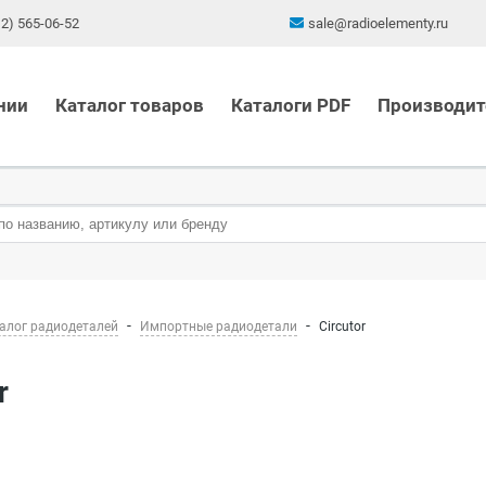
12) 565-06-52
sale@radioelementy.ru
нии
Каталог товаров
Каталоги PDF
Производит
алог радиодеталей
Импортные радиодетали
Circutor
r