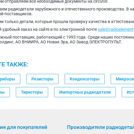
ом отправляем все необходимые документы на circutor.
аем радиодетали зарубежного и отечественного производства. В на
ий-поставщиков.
ии только детали, которые прошли проверку качества в аттестова
 удобный заказ на сайте и по электронной почте
sale@radioelement
жный поставщик, работающий с 1993 года. Среди наших постоян
олдинг, АО ВНИИРА, АО Новая Эра, АО Завод ЭЛЕКТРОПУЛЬТ.
Е ТАКЖЕ:
приборы
Резисторы
Конденсаторы
Микрос
ры
Тиристоры
Импортные радиодетали
Ист
я для покупателей
Производители радиодета