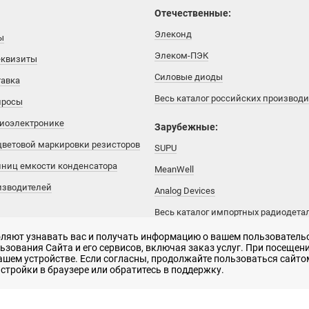
Отечественные:
Элеконд
ы
Элеком-ПЭК
еквизиты
Силовые диоды
тавка
Весь каталог российских производ
просы
диоэлектронике
Зарубежные:
цветовой маркировки резисторов
SUPU
иниц емкости конденсатора
MeanWell
изводителей
Analog Devices
Весь каталог импортных радиодета
воляют узнавать вас и получать информацию о вашем пользователь
зования Сайта и его сервисов, включая заказ услуг. При посещени
вашем устройстве. Если согласны, продолжайте пользоваться сайтом
рактер и не является публичной офертой
стройки в браузере или обратитесь в поддержку.