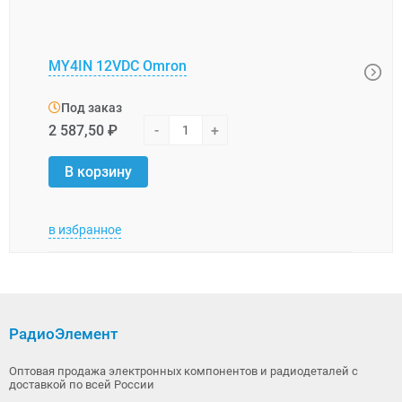
MY4IN 12VDC Omron
G4W-
Под заказ
Под
2 587,50 ₽
-
+
1 487
В корзину
В 
в избранное
в изб
РадиоЭлемент
Оптовая продажа электронных компонентов и радиодеталей с
доставкой по всей России