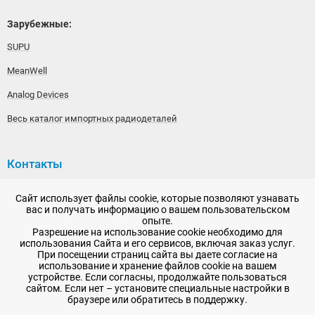
Зарубежные:
SUPU
MeanWell
Analog Devices
Весь каталог импортных радиодеталей
Контакты
192148, г. Санкт-Петербург, Железнодорожный проспект,
Сайт использует файлы cookie, которые позволяют узнавать
дом 36
вас и получать информацию о вашем пользовательском
опыте.
+7 (812) 565-06-52
Разрешение на использование cookie необходимо для
использования Сайта и его сервисов, включая заказ услуг.
Время работы: пн-пт, 10:00 - 18:00
При посещении страниц сайта вы даете согласие на
использование и хранение файлов cookie на вашем
E-mail:
sale@radioelementy.ru
устройстве. Если согласны, продолжайте пользоваться
сайтом. Если нет – установите специальные настройки в
браузере или обратитесь в поддержку.