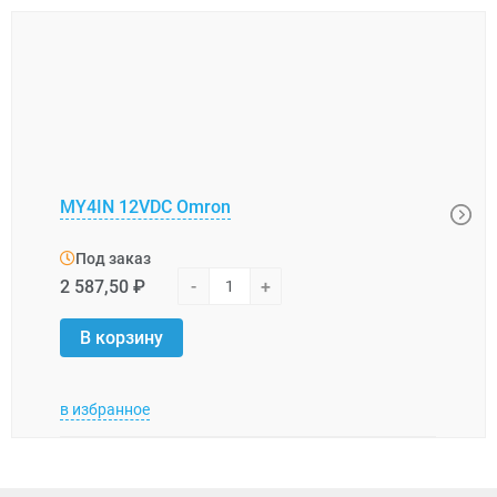
MY4IN 12VDC Omron
G4W-
Под заказ
Под
2 587,50 ₽
-
+
1 487
В корзину
В 
в избранное
в изб