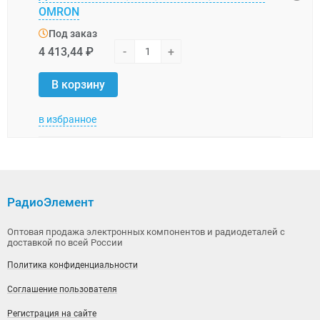
OMRON
Под
Под заказ
34 5
4 413,44 ₽
-
+
В 
В корзину
в избранное
в изб
РадиоЭлемент
Оптовая продажа электронных компонентов и радиодеталей с
доставкой по всей России
Политика конфиденциальности
Соглашение пользователя
Регистрация на сайте