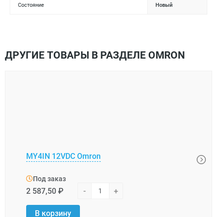
Состояние
Новый
ДРУГИЕ ТОВАРЫ В РАЗДЕЛЕ OMRON
MY4IN 12VDC Omron
G4W-
Под заказ
Под
2 587,50 ₽
-
+
1 487
В корзину
В 