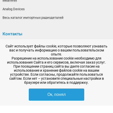
MeanWell
Analog Devices
Весь каталог импортных радиодеталей
Контакты
192148, г. Санкт-Петербург, Железнодорожный проспект,
Сайт использует файлы cookie, которые позволяют узнавать
дом 36
вас и получать информацию о вашем пользовательском
опыте.
+7 (812) 565-06-52
Разрешение на использование cookie необходимо для
использования Сайта и его сервисов, включая заказ услуг.
Время работы: пн-пт, 10:00 - 18:00
При посещении страниц сайта вы даете согласие на
использование и хранение файлов cookie на вашем
E-mail:
sale@radioelementy.ru
устройстве. Если согласны, продолжайте пользоваться
сайтом. Если нет – установите специальные настройки в
браузере или обратитесь в поддержку.
Ок, понял
2007 - 2026, ООО «РадиоЭлемент» © сайт носит информационный характер
и не является публичной офертой
-
SEO продвижение в Санкт-Петербурге