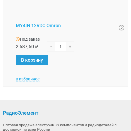
MY4IN 12VDC Omron
G4W-
Под заказ
Под
2 587,50 ₽
-
+
1 487
В корзину
В 
в избранное
в изб
РадиоЭлемент
Оптовая продажа электронных компонентов и радиодеталей с
доставкой по всей России