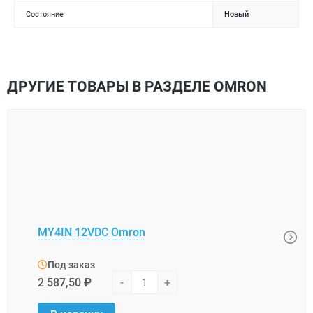
Состояние
Новый
ДРУГИЕ ТОВАРЫ В РАЗДЕЛЕ OMRON
MY4IN 12VDC Omron
G4W-
Под заказ
Под
2 587,50 ₽
-
+
1 487