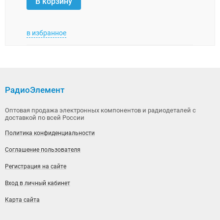
В корзину
В 
в избранное
в изб
РадиоЭлемент
Оптовая продажа электронных компонентов и радиодеталей с
доставкой по всей России
Политика конфиденциальности
Соглашение пользователя
Регистрация на сайте
Вход в личный кабинет
Карта сайта