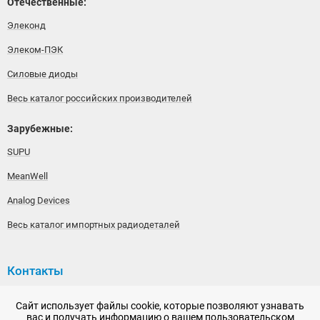
Отечественные:
Элеконд
Элеком-ПЭК
Силовые диоды
Весь каталог российских производителей
Зарубежные:
SUPU
MeanWell
Analog Devices
Весь каталог импортных радиодеталей
Контакты
192148, г. Санкт-Петербург, Железнодорожный проспект,
Сайт использует файлы cookie, которые позволяют узнавать
дом 36
вас и получать информацию о вашем пользовательском