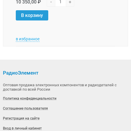
10 350,00 ₽
-
+
31 0
В корзину
В 
в избранное
в изб
РадиоЭлемент
Оптовая продажа электронных компонентов и радиодеталей с
доставкой по всей России
Политика конфиденциальности
Соглашение пользователя
Регистрация на сайте
Вход в личный кабинет