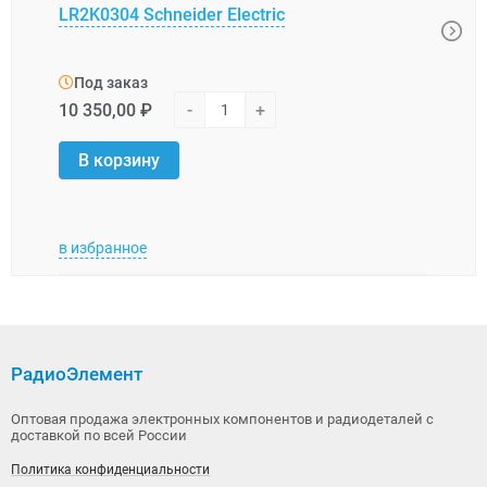
LR2K0304 Schneider Electric
XUK0
Под заказ
Под
10 350,00 ₽
-
+
31 0
В корзину
В 
в избранное
в изб
РадиоЭлемент
Оптовая продажа электронных компонентов и радиодеталей с
доставкой по всей России
Политика конфиденциальности